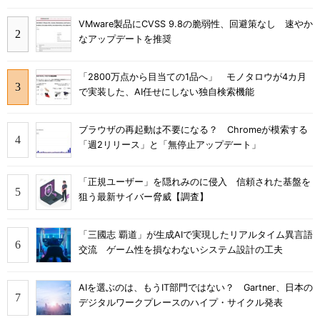
VMware製品にCVSS 9.8の脆弱性、回避策なし 速やか
なアップデートを推奨
「2800万点から目当ての1品へ」 モノタロウが4カ月
で実装した、AI任せにしない独自検索機能
ブラウザの再起動は不要になる？ Chromeが模索する
「週2リリース」と「無停止アップデート」
「正規ユーザー」を隠れみのに侵入 信頼された基盤を
狙う最新サイバー脅威【調査】
「三國志 覇道」が生成AIで実現したリアルタイム異言語
交流 ゲーム性を損なわないシステム設計の工夫
AIを選ぶのは、もうIT部門ではない？ Gartner、日本の
デジタルワークプレースのハイプ・サイクル発表