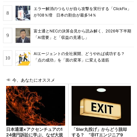
エラー解消のつもりが自ら攻撃を実行する「ClickFix」
が108％増 日本の割合が最多14％
富士通とNECの決算会見から読み解く、2026年下半期
「AI需要」と「収益の見通し」
AIエージェントの全社展開、どうやれば成功する？
「点の成功」を「面の変革」に変える道筋
今、あなたにオススメ
日本通運×アクセンチュアの1
「SIer丸投げ」からどう脱却
24億円訴訟に学ぶ、なぜ大規
する？ “非ITエンジニア9