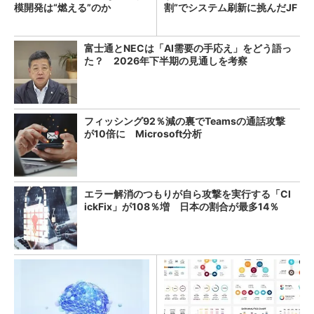
模開発は“燃える”のか
割”でシステム刷新に挑んだJF
Eスチールに学ぶ
富士通とNECは「AI需要の手応え」をどう語っ
た？ 2026年下半期の見通しを考察
フィッシング92％減の裏でTeamsの通話攻撃
が10倍に Microsoft分析
エラー解消のつもりが自ら攻撃を実行する「Cl
ickFix」が108％増 日本の割合が最多14％