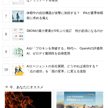
なアップデートを推奨
休暇中の自社機器が攻撃に加担する？ IPAが夏季休暇
前に求める備え
SBOMの最小要素が5年ぶり改訂 何が必須になるのか
AIが「プロキシを突破する」時代へ OpenAIの評価用
AI、ゼロデイ脆弱性を自律悪用
AIエージェントの全社展開、どうやれば成功する？
「点の成功」を「面の変革」に変える道筋
今、あなたにオススメ