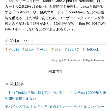
今回リリースされた「Moblin Core Alpha for Netbooks」は、
カーネル2.6.29-rc2を採用。起動時間を短縮し、Linuxを高速化
する「Fastboot」や、接続マネージャ「ConnMan」などの新機
能を備える。まだα版であるため、ユーザーインタフェースが今
後大きく変わる可能性があり、3D処理が遅い、Eee PC 901でWi-
Fiをサポートしないなどの問題があるという。
関連キーワード
Moblin
|
Linux
|
Atom
|
Intel
|
Eee PC
|
Netbook
Copyright © ITmedia, Inc. All Rights Reserved.
関連情報
関連記事
「Tick-Tockは正確に時を刻んでいる」──インテルは2009年も研
究開発を惜しまない
モバイルの“おいしいところ”集めました――モバイルコンピュー