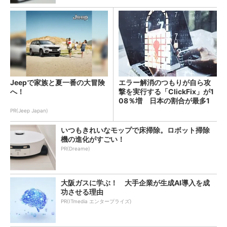
Jeepで家族と夏一番の大冒険
エラー解消のつもりが自ら攻
へ！
撃を実行する「ClickFix」が1
08％増 日本の割合が最多1
4％
PR(Jeep Japan)
いつもきれいなモップで床掃除。ロボット掃除
機の進化がすごい！
PR(Dreame)
大阪ガスに学ぶ！ 大手企業が生成AI導入を成
功させる理由
PR(ITmedia エンタープライズ)