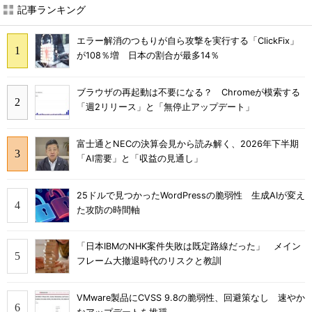
記事ランキング
エラー解消のつもりが自ら攻撃を実行する「ClickFix」
が108％増 日本の割合が最多14％
ブラウザの再起動は不要になる？ Chromeが模索する
「週2リリース」と「無停止アップデート」
富士通とNECの決算会見から読み解く、2026年下半期
「AI需要」と「収益の見通し」
25ドルで見つかったWordPressの脆弱性 生成AIが変え
た攻防の時間軸
「日本IBMのNHK案件失敗は既定路線だった」 メイン
フレーム大撤退時代のリスクと教訓
VMware製品にCVSS 9.8の脆弱性、回避策なし 速やか