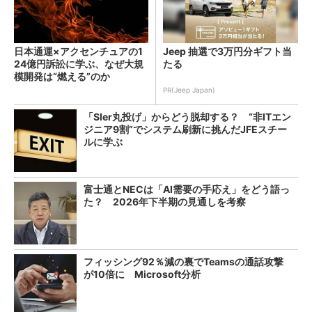
日本通運×アクセンチュアの1
Jeep 抽選で3万円分ギフト当
24億円訴訟に学ぶ、なぜ大規
たる
模開発は“燃える”のか
PR(Jeep Japan)
「SIer丸投げ」からどう脱却する？ “非ITエン
ジニア9割”でシステム刷新に挑んだJFEスチー
ルに学ぶ
富士通とNECは「AI需要の手応え」をどう語っ
た？ 2026年下半期の見通しを考察
フィッシング92％減の裏でTeamsの通話攻撃
が10倍に Microsoft分析