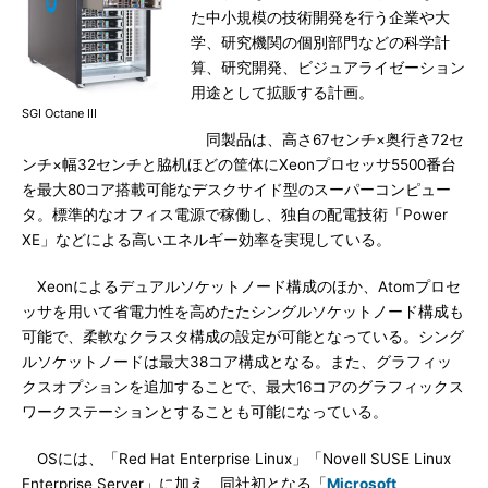
た中小規模の技術開発を行う企業や大
学、研究機関の個別部門などの科学計
算、研究開発、ビジュアライゼーション
用途として拡販する計画。
SGI Octane III
同製品は、高さ67センチ×奥行き72セ
ンチ×幅32センチと脇机ほどの筐体にXeonプロセッサ5500番台
を最大80コア搭載可能なデスクサイド型のスーパーコンピュー
タ。標準的なオフィス電源で稼働し、独自の配電技術「Power
XE」などによる高いエネルギー効率を実現している。
Xeonによるデュアルソケットノード構成のほか、Atomプロセ
ッサを用いて省電力性を高めたたシングルソケットノード構成も
可能で、柔軟なクラスタ構成の設定が可能となっている。シング
ルソケットノードは最大38コア構成となる。また、グラフィッ
クスオプションを追加することで、最大16コアのグラフィックス
ワークステーションとすることも可能になっている。
OSには、「Red Hat Enterprise Linux」「Novell SUSE Linux
Enterprise Server」に加え、同社初となる「
Microsoft