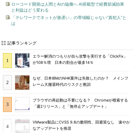
ローコード開発は人間とAIの協働へ AI搭載型で経費節減効果
と利益はどう変わる
「テレワークでネットが激遅い」の帯域幅じゃない“真犯人”と
は
記事ランキング
エラー解消のつもりが自ら攻撃を実行する「ClickFix」
が108％増 日本の割合が最多14％
なぜ、日本IBMのNHK案件は失敗したのか？ メインフ
レーム大撤退時代のリスクと教訓
ブラウザの再起動は不要になる？ Chromeが模索する
「週2リリース」と「無停止アップデート」
VMware製品にCVSS 9.8の脆弱性、回避策なし 速やか
なアップデートを推奨