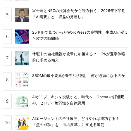
富士通とNECの決算会見から読み解く、2026年下半期
「AI需要」と「収益の見通し」
25ドルで見つかったWordPressの脆弱性 生成AIが変え
た攻防の時間軸
休暇中の自社機器が攻撃に加担する？ IPAが夏季休暇
前に求める備え
SBOMの最小要素が5年ぶり改訂 何が必須になるのか
AIが「プロキシを突破する」時代へ OpenAIの評価用
AI、ゼロデイ脆弱性を自律悪用
AIエージェントの全社展開、どうやれば成功する？
「点の成功」を「面の変革」に変える道筋