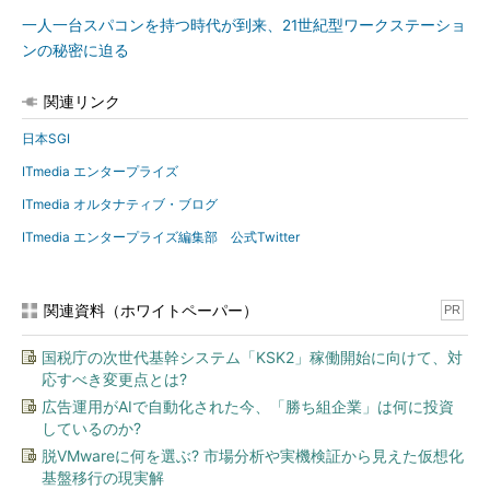
一人一台スパコンを持つ時代が到来、21世紀型ワークステーショ
ンの秘密に迫る
関連リンク
日本SGI
ITmedia エンタープライズ
ITmedia オルタナティブ・ブログ
ITmedia エンタープライズ編集部 公式Twitter
関連資料（ホワイトペーパー）
PR
国税庁の次世代基幹システム「KSK2」稼働開始に向けて、対
応すべき変更点とは?
広告運用がAIで自動化された今、「勝ち組企業」は何に投資
しているのか?
脱VMwareに何を選ぶ? 市場分析や実機検証から見えた仮想化
基盤移行の現実解