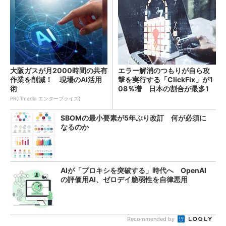
大阪ガスが月2000時間の共有
エラー解消のつもりが自ら攻
作業を削減！ 現場のAI活用
撃を実行する「ClickFix」が1
術
08％増 日本の割合が最多1
4％
PR(ITmedia エンタープライズ)
SBOMの最小要素が5年ぶり改訂 何が必須に
なるのか
AIが「プロキシを突破する」時代へ OpenAI
の評価用AI、ゼロデイ脆弱性を自律悪用
Recommended by