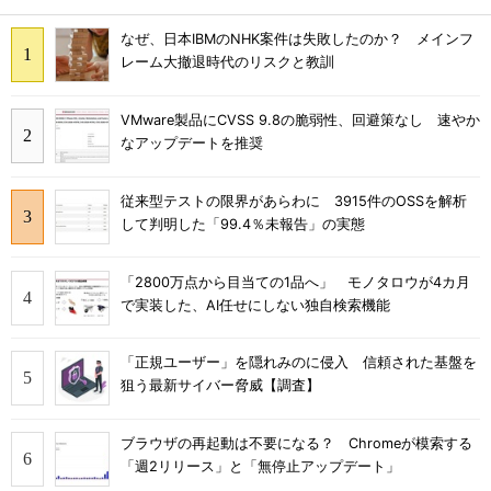
なぜ、日本IBMのNHK案件は失敗したのか？ メインフ
レーム大撤退時代のリスクと教訓
VMware製品にCVSS 9.8の脆弱性、回避策なし 速やか
なアップデートを推奨
従来型テストの限界があらわに 3915件のOSSを解析
して判明した「99.4％未報告」の実態
「2800万点から目当ての1品へ」 モノタロウが4カ月
で実装した、AI任せにしない独自検索機能
「正規ユーザー」を隠れみのに侵入 信頼された基盤を
狙う最新サイバー脅威【調査】
ブラウザの再起動は不要になる？ Chromeが模索する
「週2リリース」と「無停止アップデート」