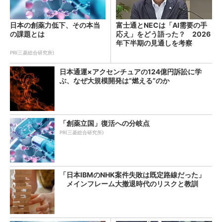
日本の創薬力低下、その本当
富士通とNECは「AI需要の手
の課題とは
応え」をどう語った？ 2026
年下半期の見通しを考察
PR(三菱総合研究所)
日本通運×アクセンチュアの124億円訴訟に学
ぶ、なぜ大規模開発は“燃える”のか
「創薬立国」復活への分岐点
PR(三菱総合研究所)
「日本IBMのNHK案件失敗は既定路線だった」
メインフレーム大撤退時代のリスクと教訓