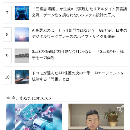
「三國志 覇道」が生成AIで実現したリアルタイム異言語
交流 ゲーム性を損なわないシステム設計の工夫
AIを選ぶのは、もうIT部門ではない？ Gartner、日本の
デジタルワークプレースのハイプ・サイクル発表
SaaSの価値は“割り勘”だけじゃない 「SaaSの死」論
争を一刀両断
ドコモが選んだAPI保護の次の一手 AIエージェントを
統制する「門番」とは
今、あなたにオススメ