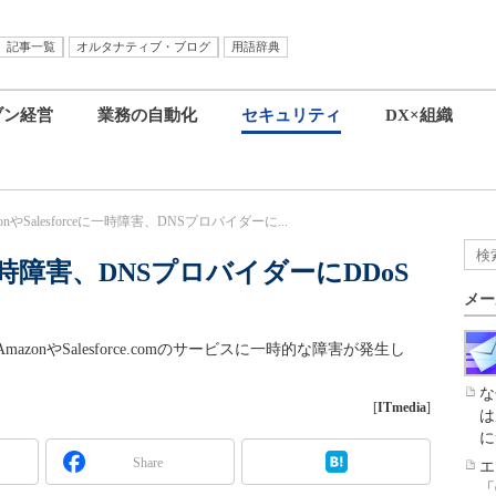
記事一覧
オルタナティブ・ブログ
用語辞典
ブン経営
業務の自動化
セキュリティ
DX×組織
zonやSalesforceに一時障害、DNSプロバイダーに...
ceに一時障害、DNSプロバイダーにDDoS
メー
onやSalesforce.comのサービスに一時的な障害が発生し
な
[
ITmedia
]
は
に
Share
エ
「