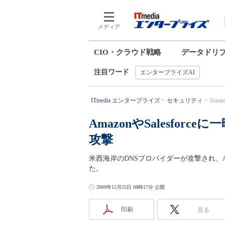
メディア
CIO・クラウド戦略
データドリ
注目ワード
エンタープライズAI
ITmedia エンタープライズ
セキュリティ
Ama
AmazonやSalesfor
攻撃
米西海岸のDNSプロバイダーが攻撃され、Amaz
た。
2009年12月25日 08時17分 公開
印刷
見る