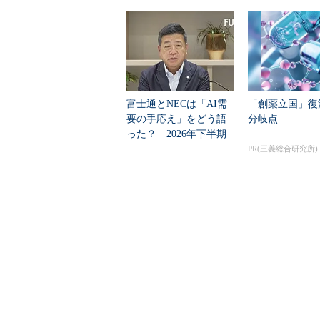
富士通とNECは「AI需
「創薬立国」復
要の手応え」をどう語
分岐点
った？ 2026年下半期
の見通しを考...
PR(三菱総合研究所)