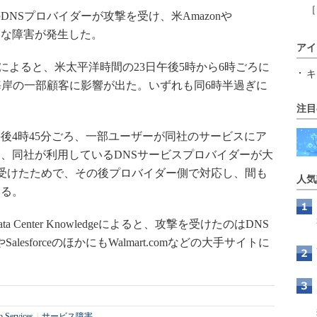
［
NSプロバイダーが攻撃を受け、米Amazonや
一時的な障害が発生した。
アイ
sページによると、米太平洋時間の23日午後5時から6時ごろに
キ
海岸の一部顧客に影響が出た。いずれも同6時半過ぎに
注目
時間の午後4時45分ごろ、一部ユーザーが同社のサービスにア
、同社が利用しているDNSサービスプロバイダーが大
を受けたためで、その後プロバイダー側で対応し、間も
人気
いる。
enter Knowledgeによると、攻撃を受けたのはDNS
SalesforceのほかにもWalmart.comなどの大手サイトに
 Services
|
サービス障害