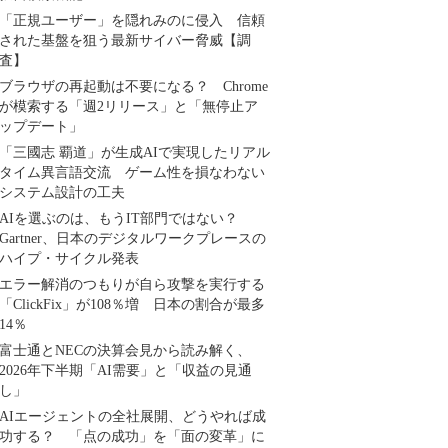
「正規ユーザー」を隠れみのに侵入 信頼
された基盤を狙う最新サイバー脅威【調
査】
ブラウザの再起動は不要になる？ Chrome
が模索する「週2リリース」と「無停止ア
ップデート」
「三國志 覇道」が生成AIで実現したリアル
タイム異言語交流 ゲーム性を損なわない
システム設計の工夫
AIを選ぶのは、もうIT部門ではない？
Gartner、日本のデジタルワークプレースの
ハイプ・サイクル発表
エラー解消のつもりが自ら攻撃を実行する
「ClickFix」が108％増 日本の割合が最多
14％
富士通とNECの決算会見から読み解く、
2026年下半期「AI需要」と「収益の見通
し」
AIエージェントの全社展開、どうやれば成
功する？ 「点の成功」を「面の変革」に