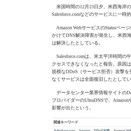
米国時間の12月23日夕、米西海岸のD
Salesforce.comなどのサービスに
Amazon WebサービスのStatu
かけてDNS解決障害が発生し、米西
は解決したとしている。
Salesforce.comは、米太平洋
クセスできなくなったと報告。原因は
規模なDDoS（サービス拒否）攻撃
なくサービスは全面復旧したとして
データセンター業界情報サイトのData C
プロバイダーのUltraDNSで、Amazonや
影響が出たという。
関連キーワード
Salesforce.com
|
Amazon
|
DDoS攻撃
|
Amazon Web