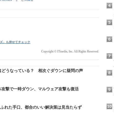
ライズ」も併せてチェック
Copyright © ITmedia, Inc. All Rights Reserved.
ティはどうなっている？ 相次ぐダウンに疑問の声
ookがDoS攻撃で一時ダウン、マルウェア攻撃も復活
りふれた手口、都合のいい解決策は見当たらず