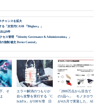
スチャンスを拡大
世代CASB 『Bitglass』」
出は0件
dentity Governance & Administration』」
 秘文 Device Control」
下、そ
エラー解消のつもりが
「2800万点から目当て
は
自ら攻撃を実行する「C
の1品へ」 モノタロウ
lickFix」が108％増 日
が4カ月で実装した、AI
本の割...
任せにしな...