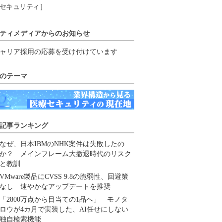
セキュリティ］
ティメディアからのお知らせ
ャリア採用の応募を受け付けています
のテーマ
記事ランキング
なぜ、日本IBMのNHK案件は失敗したの
か？ メインフレーム大撤退時代のリスク
と教訓
VMware製品にCVSS 9.8の脆弱性、回避策
なし 速やかなアップデートを推奨
「2800万点から目当ての1品へ」 モノタ
ロウが4カ月で実装した、AI任せにしない
独自検索機能