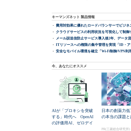
キーマンズネット 製品情報
費用対効果に優れたロードバランサーでビジネ
クラウドサービスの利用状況を可視化して制御する「次
メール誤送信防止サービス導入後2年、データ流
ITリソースへの権限の集中管理を実現「ID・アクセス管理 『I
安全なモバイル環境を確立「Wi-Fi制御/VPN利用の強制
今、あなたにオススメ
AIが「プロキシを突破
日本の創薬力低
する」時代へ OpenAI
の本当の課題と
の評価用AI、ゼロデイ
脆弱性を自...
PR(三菱総合研究所)