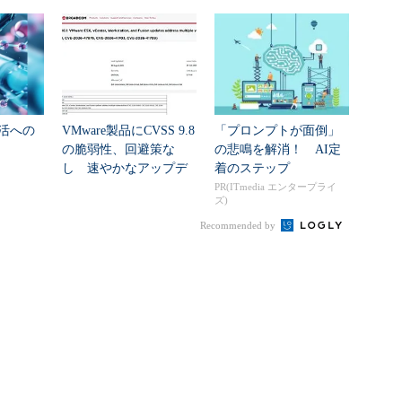
活への
VMware製品にCVSS 9.8
「プロンプトが面倒」
の脆弱性、回避策な
の悲鳴を解消！ AI定
し 速やかなアップデ
着のステップ
ートを推...
PR(ITmedia エンタープライ
ズ)
Recommended by