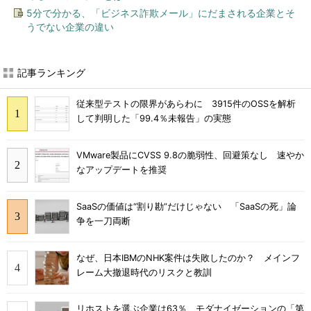
5分で分かる、「ビジネス詐欺メール」にだまされる企業とそ
うでない企業の違い
記事ランキング
従来型テストの限界があらわに 3915件のOSSを解析
して判明した「99.4％未報告」の実態
VMware製品にCVSS 9.8の脆弱性、回避策なし 速やか
なアップデートを推奨
SaaSの価値は“割り勘”だけじゃない 「SaaSの死」論
争を一刀両断
なぜ、日本IBMのNHK案件は失敗したのか？ メインフ
レーム大撤退時代のリスクと教訓
リホストを選ぶ企業は63％ モダナイゼーションの「第