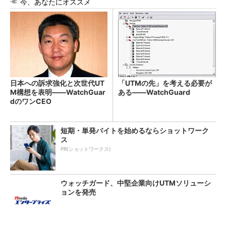
今、あなたにオススメ
日本への訴求強化と次世代UT
「UTMの先」を考える必要が
M構想を表明――WatchGuar
ある――WatchGuard
dのワンCEO
短期・単発バイトを始めるならショットワーク
ス
PR(ショットワークス)
ウォッチガード、中堅企業向けUTMソリューシ
ョンを発売