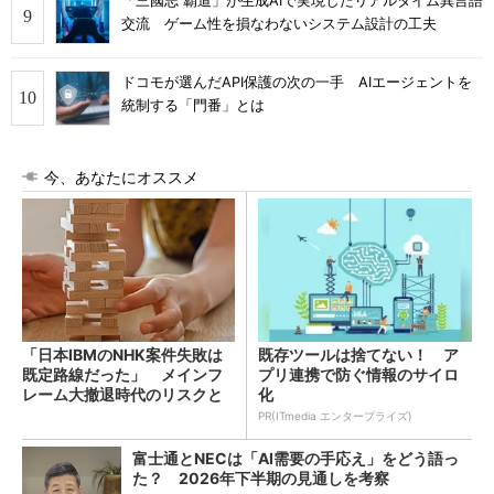
「三國志 覇道」が生成AIで実現したリアルタイム異言語
交流 ゲーム性を損なわないシステム設計の工夫
ドコモが選んだAPI保護の次の一手 AIエージェントを
統制する「門番」とは
今、あなたにオススメ
「日本IBMのNHK案件失敗は
既存ツールは捨てない！ ア
既定路線だった」 メインフ
プリ連携で防ぐ情報のサイロ
レーム大撤退時代のリスクと
化
教訓
PR(ITmedia エンタープライズ)
富士通とNECは「AI需要の手応え」をどう語っ
た？ 2026年下半期の見通しを考察