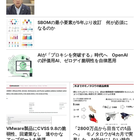
SBOMの最小要素が5年ぶり改訂 何が必須に
なるのか
AIが「プロキシを突破する」時代へ OpenAI
の評価用AI、ゼロデイ脆弱性を自律悪用
VMware製品にCVSS 9.8の脆
「2800万点から目当ての1品
弱性、回避策なし 速やかな
へ」 モノタロウが4カ月で実
アップデートを推奨
装した、AI任せにしない独自