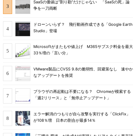
SaaSの価値は“割り勘”だけじゃない 「SaaSの死」論
争を一刀両断
ドローンいらず？ 飛行動画作成できる「Google Earth
Studio」登場
Microsoftがまたもや値上げ M365サブスク料金を最大
33％増の「言い分」
VMware製品にCVSS 9.8の脆弱性、回避策なし 速やか
なアップデートを推奨
ブラウザの再起動は不要になる？ Chromeが模索する
「週2リリース」と「無停止アップデート」
エラー解消のつもりが自ら攻撃を実行する「ClickFix」
が108％増 日本の割合が最多14％