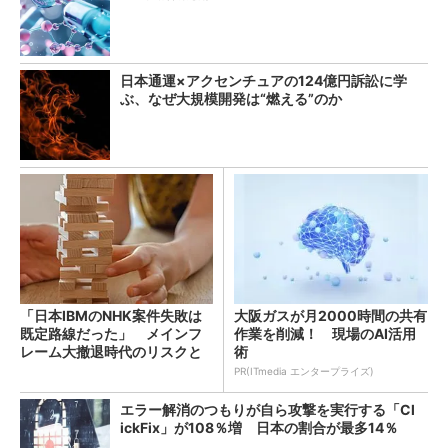
日本通運×アクセンチュアの124億円訴訟に学
ぶ、なぜ大規模開発は“燃える”のか
「日本IBMのNHK案件失敗は
大阪ガスが月2000時間の共有
既定路線だった」 メインフ
作業を削減！ 現場のAI活用
レーム大撤退時代のリスクと
術
教訓
PR(ITmedia エンタープライズ)
エラー解消のつもりが自ら攻撃を実行する「Cl
ickFix」が108％増 日本の割合が最多14％