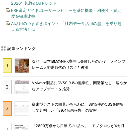
2026年以降のAIトレンド
ERP選定ガイド:ユーザーレビューを基に機能・利便性・満足
度を徹底比較
AI活用のつまずきポイント 「社内データ活用の壁」を乗り越
える方法とは
記事ランキング
なぜ、日本IBMのNHK案件は失敗したのか？ メインフ
レーム大撤退時代のリスクと教訓
VMware製品にCVSS 9.8の脆弱性、回避策なし 速やか
なアップデートを推奨
従来型テストの限界があらわに 3915件のOSSを解析
して判明した「99.4％未報告」の実態
「2800万点から目当ての1品へ」 モノタロウが4カ月