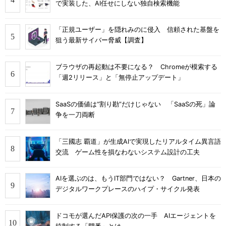
で実装した、AI任せにしない独自検索機能
「正規ユーザー」を隠れみのに侵入 信頼された基盤を
狙う最新サイバー脅威【調査】
ブラウザの再起動は不要になる？ Chromeが模索する
「週2リリース」と「無停止アップデート」
SaaSの価値は“割り勘”だけじゃない 「SaaSの死」論
争を一刀両断
「三國志 覇道」が生成AIで実現したリアルタイム異言語
交流 ゲーム性を損なわないシステム設計の工夫
AIを選ぶのは、もうIT部門ではない？ Gartner、日本の
デジタルワークプレースのハイプ・サイクル発表
ドコモが選んだAPI保護の次の一手 AIエージェントを