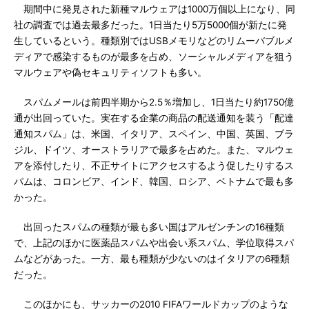
期間中に発見された新種マルウェアは1000万個以上になり、同
社の調査では過去最多だった。1日当たり5万5000個が新たに発
生しているという。種類別ではUSBメモリなどのリムーバブルメ
ディアで感染するものが最多を占め、ソーシャルメディアを狙う
マルウェアや偽セキュリティソフトも多い。
スパムメールは前四半期から2.5％増加し、1日当たり約1750億
通が出回っていた。実在する企業の商品の配送通知を装う「配達
通知スパム」は、米国、イタリア、スペイン、中国、英国、ブラ
ジル、ドイツ、オーストラリアで最多を占めた。また、マルウェ
アを添付したり、不正サイトにアクセスするよう促したりするス
パムは、コロンビア、インド、韓国、ロシア、ベトナムで最も多
かった。
出回ったスパムの種類が最も多い国はアルゼンチンの16種類
で、上記のほかに医薬品スパムや出会い系スパム、学位取得スパ
ムなどがあった。一方、最も種類が少ないのはイタリアの6種類
だった。
このほかにも、サッカーの2010 FIFAワールドカップのような