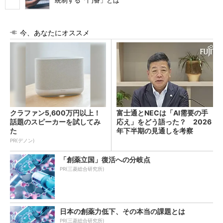
統制する「門番」とは
今、あなたにオススメ
クラファン5,600万円以上！
富士通とNECは「AI需要の手
話題のスピーカーを試してみ
応え」をどう語った？ 2026
た
年下半期の見通しを考察
PR(デノン)
「創薬立国」復活への分岐点
PR(三菱総合研究所)
日本の創薬力低下、その本当の課題とは
PR(三菱総合研究所)