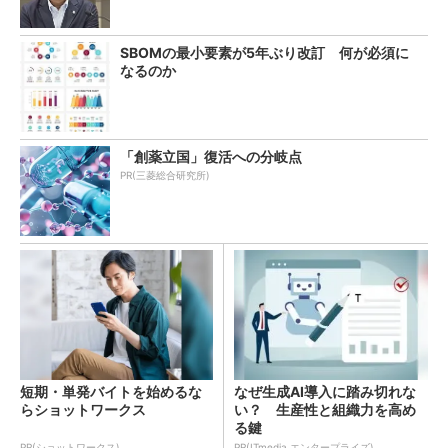
SBOMの最小要素が5年ぶり改訂 何が必須に
なるのか
「創薬立国」復活への分岐点
PR(三菱総合研究所)
短期・単発バイトを始めるな
なぜ生成AI導入に踏み切れな
らショットワークス
い？ 生産性と組織力を高め
る鍵
PR(ショットワークス)
PR(ITmedia エンタープライズ)