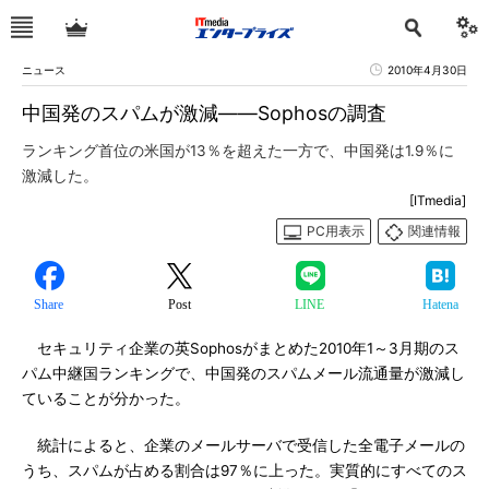
ニュース
2010年4月30日
中国発のスパムが激減――Sophosの調査
ランキング首位の米国が13％を超えた一方で、中国発は1.9％に
激減した。
[ITmedia]
PC用表示
関連情報
Share
Post
LINE
Hatena
セキュリティ企業の英Sophosがまとめた2010年1～3月期のス
パム中継国ランキングで、中国発のスパムメール流通量が激減し
ていることが分かった。
統計によると、企業のメールサーバで受信した全電子メールの
うち、スパムが占める割合は97％に上った。実質的にすべてのス