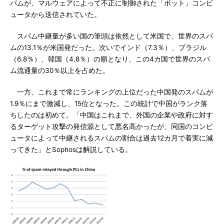
パムが、マルウェアによって不正に制御された「ボット」コンピ
ュータから送信されていた。
スパム中継量が多い国の筆頭は依然として米国で、世界のスパ
ムの13.1％が米国発だった。次いでインド（7.3％）、ブラジル
（6.8％）、韓国（4.8％）の順となり、この4カ国で世界のスパ
ム流通量の30％以上を占めた。
一方、これまで常にランキングの上位だった中国発のスパムが
1.9％にまで激減し、15位となった。この統計で中国がランク落
ちしたのは初めて。「中国はこれまで、外国の企業や政府に対す
るターゲット攻撃の発信源として悪名高かったが、同国のコンピ
ュータによって中継されるスパムの割合は過去12カ月で着実に減
ってきた」とSophosは解説している。