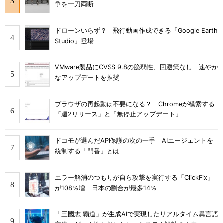
争を一刀両断
ドローンいらず？ 飛行動画作成できる「Google Earth
Studio」登場
VMware製品にCVSS 9.8の脆弱性、回避策なし 速やか
なアップデートを推奨
ブラウザの再起動は不要になる？ Chromeが模索する
「週2リリース」と「無停止アップデート」
ドコモが選んだAPI保護の次の一手 AIエージェントを
統制する「門番」とは
エラー解消のつもりが自ら攻撃を実行する「ClickFix」
が108％増 日本の割合が最多14％
「三國志 覇道」が生成AIで実現したリアルタイム異言語