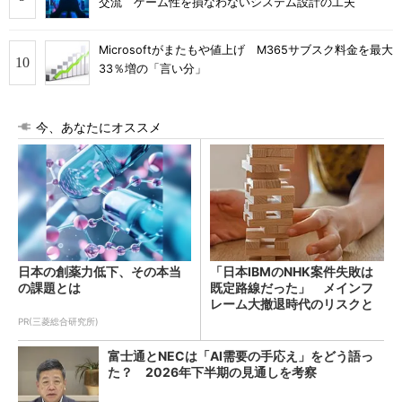
交流 ゲーム性を損なわないシステム設計の工夫
Microsoftがまたもや値上げ M365サブスク料金を最大
33％増の「言い分」
今、あなたにオススメ
日本の創薬力低下、その本当
「日本IBMのNHK案件失敗は
の課題とは
既定路線だった」 メインフ
レーム大撤退時代のリスクと
教訓
PR(三菱総合研究所)
富士通とNECは「AI需要の手応え」をどう語っ
た？ 2026年下半期の見通しを考察