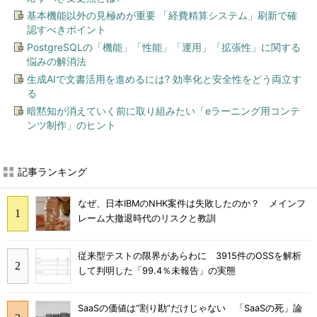
基本機能以外の見極めが重要 「経費精算システム」刷新で確
認すべきポイント
PostgreSQLの「機能」「性能」「運用」「拡張性」に関する
悩みの解消法
生成AIで文書活用を進めるには? 効率化と安全性をどう両立す
る
暗黙知が消えていく前に取り組みたい「eラーニング用コンテ
ンツ制作」のヒント
記事ランキング
なぜ、日本IBMのNHK案件は失敗したのか？ メインフ
レーム大撤退時代のリスクと教訓
従来型テストの限界があらわに 3915件のOSSを解析
して判明した「99.4％未報告」の実態
SaaSの価値は“割り勘”だけじゃない 「SaaSの死」論