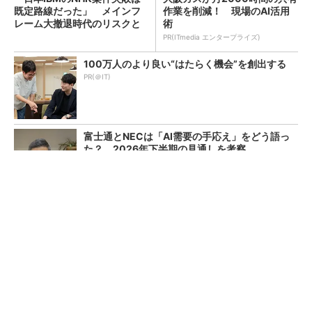
既定路線だった」 メインフ
作業を削減！ 現場のAI活用
レーム大撤退時代のリスクと
術
教訓
PR(ITmedia エンタープライズ)
100万人のより良い“はたらく機会”を創出する
PR(＠IT)
富士通とNECは「AI需要の手応え」をどう語っ
た？ 2026年下半期の見通しを考察
SBOMの最小要素が5年ぶり改訂 何が必須に
なるのか