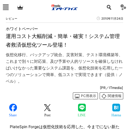
レビュー
2010年11月24日
ホワイトペーパー
運用コスト大幅削減・簡単・確実！システム管理
者救済仮想化ツール登場！
仮想化移行、バックアップ統合、災害対策、テスト環境構築等、
これまで別々に対応策、及び予算や人的リソースを確保しなけれ
ばいけなかった重要なシステム課題を、仮想化技術を応用した一
つのソリューションで簡単、低コストで実現できます（提供：ノ
ベル）。
[PR／ITmedia]
PC用表示
関連情報
Share
Post
LINE
Hatena
PlateSpin Forgeは仮想化技術を応用した、今までにない新た