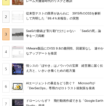
レーム大撤退時代のリスクと教訓
従来型テストの限界があらわに 3915件のOSSを解析
して判明した「99.4％未報告」の実態
SaaSの価値は“割り勘”だけじゃない 「SaaSの死」論
争を一刀両断
VMware製品にCVSS 9.8の脆弱性、回避策なし 速やか
なアップデートを推奨
情シスの「ぼやき」はノウハウの宝庫 経営層に届く伝
え方と、いきいき働くための処方箋
AIエージェントの暴走をどう防ぐ？ Microsoftが
「DevSecOps」専用のゼロトラスト統制策を発表
ドローンいらず？ 飛行動画作成できる「Google Earth
Studio」登場