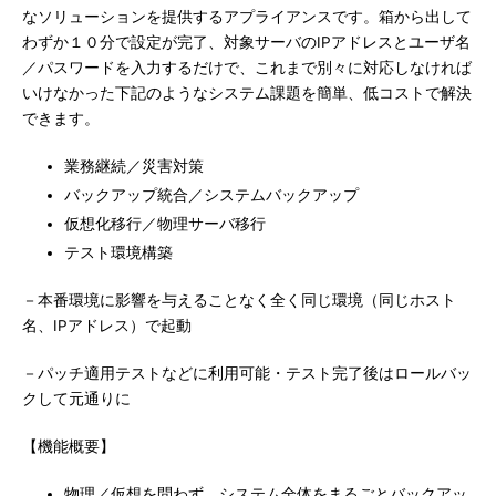
なソリューションを提供するアプライアンスです。箱から出して
わずか１０分で設定が完了、対象サーバのIPアドレスとユーザ名
／パスワードを入力するだけで、これまで別々に対応しなければ
いけなかった下記のようなシステム課題を簡単、低コストで解決
できます。
業務継続／災害対策
バックアップ統合／システムバックアップ
仮想化移行／物理サーバ移行
テスト環境構築
－本番環境に影響を与えることなく全く同じ環境（同じホスト
名、IPアドレス）で起動
－パッチ適用テストなどに利用可能・テスト完了後はロールバッ
クして元通りに
【機能概要】
物理／仮想を問わず、システム全体をまるごとバックアッ