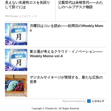
見えない生産性ロスを先回り
父親世代は余裕世代――わた
して防ぐには
しのヘルプデスク物語
PR(ITmedia エグゼクティブ)
月曜日はコレを読め――松岡功のWeekly Mem
o
富士通が考えるクラウド・イノベーション――
Weekly Memo vol.4
デジタルサイネージが実現する、新たな広告の
世界
Recommended by
Copyright © ITmedia Inc. All Rights Reserved.