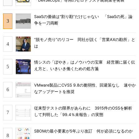
「DevSecOps」専用のゼロトラスト統制策を発表
SaaSの価値は“割り勘”だけじゃない 「SaaSの死」論
争を一刀両断
“脱モノ売り”のリコー 同社が説く「営業AXの勘所」と
は
情シスの「ぼやき」はノウハウの宝庫 経営層に届く伝
え方と、いきいき働くための処方箋
VMware製品にCVSS 9.8の脆弱性、回避策なし 速やか
なアップデートを推奨
従来型テストの限界があらわに 3915件のOSSを解析
して判明した「99.4％未報告」の実態
SBOMの最小要素が5年ぶり改訂 何が必須になるのか