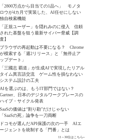
「2800万点から目当ての1品へ」 モノタ
ロウが4カ月で実装した、AI任せにしない
独自検索機能
「正規ユーザー」を隠れみのに侵入 信頼
された基盤を狙う最新サイバー脅威【調
査】
ブラウザの再起動は不要になる？ Chrome
が模索する「週2リリース」と「無停止ア
ップデート」
「三國志 覇道」が生成AIで実現したリアル
タイム異言語交流 ゲーム性を損なわない
システム設計の工夫
AIを選ぶのは、もうIT部門ではない？
Gartner、日本のデジタルワークプレースの
ハイプ・サイクル発表
SaaSの価値は“割り勘”だけじゃない
「SaaSの死」論争を一刀両断
ドコモが選んだAPI保護の次の一手 AIエ
ージェントを統制する「門番」とは
11～30位はこちら
»