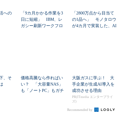
活への
「9カ月かかる作業を3
「2800万点から目当て
日に短縮」 IBM、レ
の1品へ」 モノタロウ
ガシー刷新ワークフロ
が4カ月で実装した、AI
ーをIBM Bo...
任せにしな...
下、そ
価格高騰なら作ればい
大阪ガスに学ぶ！ 大
は
い？ 「大容量NAS」
手企業が生成AI導入を
も「ノートPC」もガチ
成功させる理由
自作した学生たち...
PR(ITmedia エンタープライ
ズ)
Recommended by