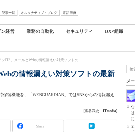
記事一覧
オルタナティブ・ブログ
用語辞典
ブン経営
業務の自動化
セキュリティ
DX×組織
ンITS、メールとWebの情報漏えい対策ソフトの...
Webの情報漏えい対策ソフトの最新
メー
一時保留機能を、「WEBGUARDIAN」ではSNSからの情報漏え
な
[國谷武史，
ITmedia
]
は
に
Share
エ
「