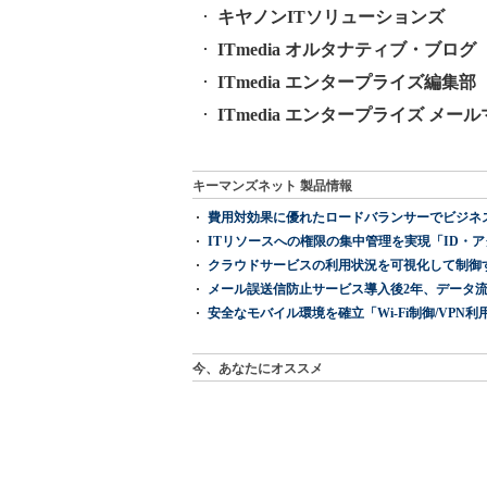
キヤノンITソリューションズ
ITmedia オルタナティブ・ブログ
ITmedia エンタープライズ編集部 公
ITmedia エンタープライズ メ
キーマンズネット 製品情報
費用対効果に優れたロードバランサーでビジネ
ITリソースへの権限の集中管理を実現「ID・アクセス管理 『I
クラウドサービスの利用状況を可視化して制御する「次
メール誤送信防止サービス導入後2年、データ流
安全なモバイル環境を確立「Wi-Fi制御/VPN利用の強制
今、あなたにオススメ