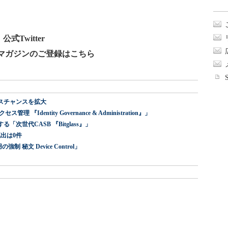
式Twitter
ールマガジンのご登録はこちら
スチャンスを拡大
dentity Governance & Administration』」
世代CASB 『Bitglass』」
出は0件
 秘文 Device Control」