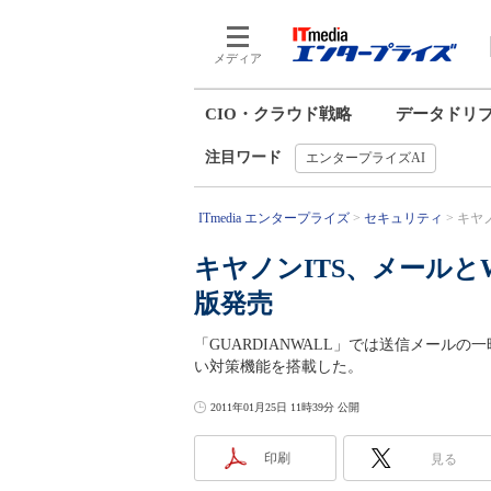
メディア
CIO・クラウド戦略
データドリ
注目ワード
エンタープライズAI
ITmedia エンタープライズ
セキュリティ
キヤノ
キヤノンITS、メールと
版発売
「GUARDIANWALL」では送信メールの
い対策機能を搭載した。
2011年01月25日 11時39分 公開
印刷
見る