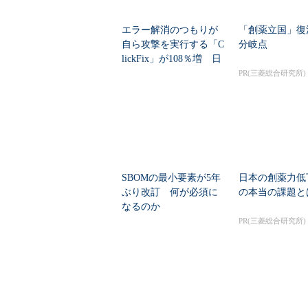
エラー解消のつもりが
「創薬立国」復
自ら攻撃を実行する「C
分岐点
lickFix」が108％増 日
本の割...
PR(三菱総合研究所)
SBOMの最小要素が5年
日本の創薬力低
ぶり改訂 何が必須に
の本当の課題と
なるのか
PR(三菱総合研究所)