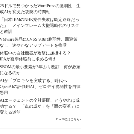
25ドルで見つかったWordPressの脆弱性 生
成AIが変えた攻防の時間軸
「日本IBMのNHK案件失敗は既定路線だっ
た」 メインフレーム大撤退時代のリスク
と教訓
VMware製品にCVSS 9.8の脆弱性、回避策
なし 速やかなアップデートを推奨
休暇中の自社機器が攻撃に加担する？
IPAが夏季休暇前に求める備え
SBOMの最小要素が5年ぶり改訂 何が必須
になるのか
AIが「プロキシを突破する」時代へ
OpenAIの評価用AI、ゼロデイ脆弱性を自律
悪用
AIエージェントの全社展開、どうやれば成
功する？ 「点の成功」を「面の変革」に
変える道筋
11～30位はこちら
»