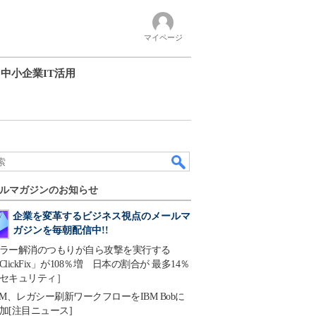
マイページ
中小企業IT活用
ルマガジンのお知らせ
企業を変革するビジネス視点のメールマ
ガジンを毎朝配信中!!
ラー解消のつもりが自ら攻撃を実行する
ClickFix」が108％増 日本の割合が 最多14％
セキュリティ］
BM、レガシー刷新ワークフローをIBM Bobに
加[注目ニュース]