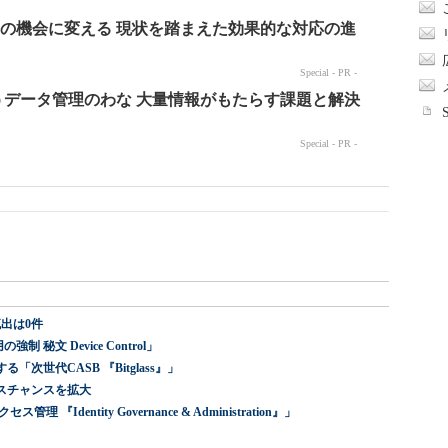
出は0件
 秘文 Device Control」
世代CASB 『Bitglass』」
スチャンスを拡大
dentity Governance & Administration』」