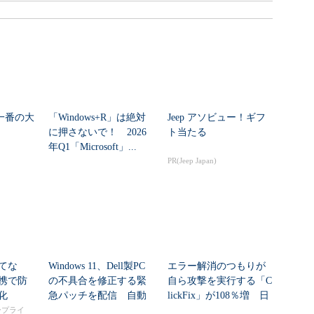
夏一番の大
「Windows+R」は絶対
Jeep アソビュー！ギフ
に押さないで！ 2026
ト当たる
年Q1「Microsoft」...
PR(Jeep Japan)
てな
Windows 11、Dell製PC
エラー解消のつもりが
携で防
の不具合を修正する緊
自ら攻撃を実行する「C
化
急パッチを配信 自動
lickFix」が108％増 日
配信...
本の割...
タープライ