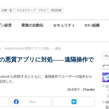
記事一覧
オルタナティブ・ブログ
用語辞典
ブン経営
業務の自動化
セキュリティ
DX×組織
gle、Android Marketの悪質アプリに対処――遠隔...
Marketの悪質アプリに対処――遠隔操作で
メー
id Marketから削除するとともに、遠隔操作でユーザーの端末から
配信した。
エ
[鈴木聖子，
ITmedia
]
「
［
Share
I
追