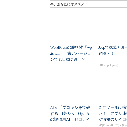
今、あなたにオススメ
WordPressの脆弱性「wp
Jeepで家族と
2shell」 古いバージョ
冒険へ！
ンでも自動更新して
い...
PR(Jeep Japan)
AIが「プロキシを突破
既存ツールは捨
する」時代へ OpenAI
い！ アプリ連
の評価用AI、ゼロデイ
ぐ情報のサイロ
脆弱性を自...
PR(ITmedia エン