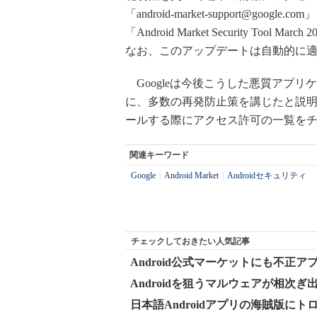
「android-market-support@
「Android Market Security T
なお、このアップデートは自動的に
Googleは今後こうした悪質アプリケーシ
に、多数の再発防止策を講じたと説
ールする際にアクセス許可の一覧を
関連キーワード
Google
|
Android Market
|
Androidセキュリティ
チェックしておきたい人気記事
Android公式マーケットにも不正ア
Androidを狙うマルウェアが相次
日本語Androidアプリの海賊版に