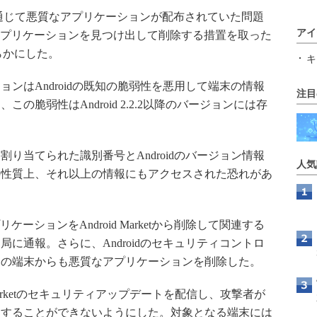
ットを通じて悪質なアプリケーションが配布されていた問題
アイ
あるアプリケーションを見つけ出して削除する措置を取った
に明らかにした。
キ
はAndroidの既知の脆弱性を悪用して端末の情報
注目
脆弱性はAndroid 2.2.2以降のバージョンには存
当てられた識別番号とAndroidのバージョン情報
人気
の性質上、それ以上の情報にもアクセスされた恐れがあ
ーションをAndroid Marketから削除して関連する
に通報。さらに、Androidのセキュリティコントロ
ーの端末からも悪質なアプリケーションを削除した。
Marketのセキュリティアップデートを配信し、攻撃者が
スすることができないようにした。対象となる端末には