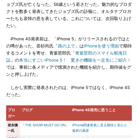
ョブズ氏が亡くなった。56歳という若さだった。魅力的なプロダ
クトを数多く発表してきたジョブズ氏の訃報に、オルタナブロガ
ーたちも哀悼の意を表している。これについては、次回取り上げ
たい。
iPhone 4S発表前は、「iPhone 5」がリリースされるのではと
の噂があった。若杉尚氏「
路の上で
」は
iPhoneを使う理由
で期待
するコメントを寄せ、青葉哲郎氏「
青葉哲郎のスマイル航海日
誌
」の
本当にすごいiPhone 5！ 驚きの機能を一足先にご紹介！
では、事前に各メディアで憶測された機能を紹介し、期待値をグ
ンと押し上げた。
しかし実際に発表されたのは、iPhone 5ではなく、iPhone 4S
だった。
ブロ
ブログ
iPhone 4S発売に思うこと
ガー
岩永慎
「
THE SHOW MUST GO ON
」
iPhone関連発表に見る期待と安心と
一氏
落胆の風景