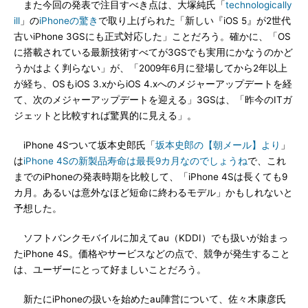
また今回の発表で注目すべき点は、大塚純氏「
technologically
ill
」の
iPhoneの驚き
で取り上げられた「新しい『iOS 5』が2世代
古いiPhone 3GSにも正式対応した」ことだろう。確かに、「OS
に搭載されている最新技術すべてが3GSでも実用にかなうのかど
うかはよく判らない」が、「2009年6月に登場してから2年以上
が経ち、OSもiOS 3.xからiOS 4.xへのメジャーアップデートを経
て、次のメジャーアップデートを迎える」3GSは、「昨今のITガ
ジェットと比較すれば驚異的に見える」。
iPhone 4Sついて坂本史郎氏「
坂本史郎の【朝メール】より
」
は
iPhone 4Sの新製品寿命は最長9カ月なのでしょうね
で、これ
までのiPhoneの発表時期を比較して、「iPhone 4Sは長くても9
カ月。あるいは意外なほど短命に終わるモデル」かもしれないと
予想した。
ソフトバンクモバイルに加えてau（KDDI）でも扱いが始まっ
たiPhone 4S。価格やサービスなどの点で、競争が発生すること
は、ユーザーにとって好ましいことだろう。
新たにiPhoneの扱いを始めたau陣営について、佐々木康彦氏