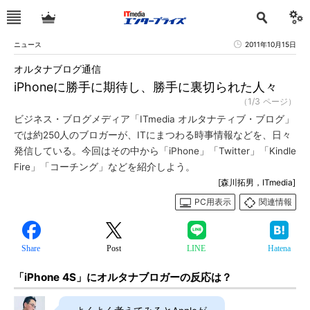
ニュース
2011年10月15日
オルタナブログ通信
iPhoneに勝手に期待し、勝手に裏切られた人々
（1/3 ページ）
ビジネス・ブログメディア「ITmedia オルタナティブ・ブログ」
では約250人のブロガーが、ITにまつわる時事情報などを、日々
発信している。今回はその中から「iPhone」「Twitter」「Kindle
Fire」「コーチング」などを紹介しよう。
[森川拓男，ITmedia]
PC用表示
関連情報
Share
Post
LINE
Hatena
「iPhone 4S」にオルタナブロガーの反応は？