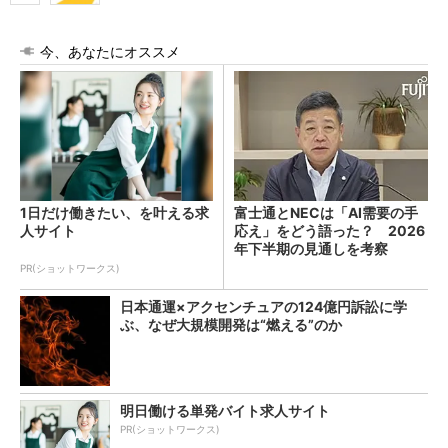
今、あなたにオススメ
1日だけ働きたい、を叶える求
富士通とNECは「AI需要の手
人サイト
応え」をどう語った？ 2026
年下半期の見通しを考察
PR(ショットワークス)
日本通運×アクセンチュアの124億円訴訟に学
ぶ、なぜ大規模開発は“燃える”のか
明日働ける単発バイト求人サイト
PR(ショットワークス)