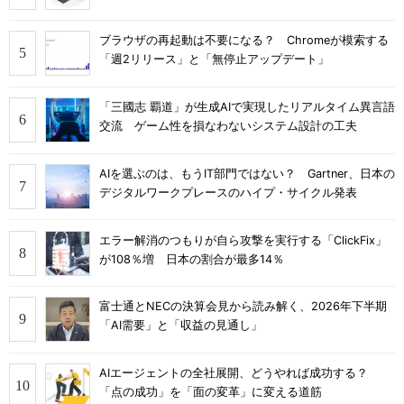
ブラウザの再起動は不要になる？ Chromeが模索する
「週2リリース」と「無停止アップデート」
「三國志 覇道」が生成AIで実現したリアルタイム異言語
交流 ゲーム性を損なわないシステム設計の工夫
AIを選ぶのは、もうIT部門ではない？ Gartner、日本の
デジタルワークプレースのハイプ・サイクル発表
エラー解消のつもりが自ら攻撃を実行する「ClickFix」
が108％増 日本の割合が最多14％
富士通とNECの決算会見から読み解く、2026年下半期
「AI需要」と「収益の見通し」
AIエージェントの全社展開、どうやれば成功する？
「点の成功」を「面の変革」に変える道筋