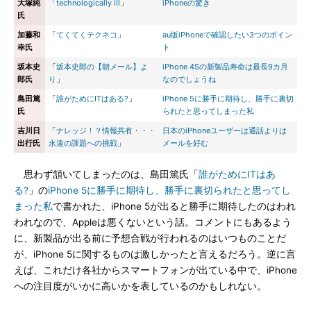
大塚純
「
technologically ill
」
iPhoneの驚き
氏
加藤和
「
てくてくテクネコ
」
au版iPhoneで確認したい3つのポイン
幸氏
ト
坂本史
「
坂本史郎の【朝メール】よ
iPhone 4Sの新製品寿命は最長9カ月
郎氏
り
」
なのでしょうね
島田篤
「
誰がためにITはある?
」
iPhone 5に勝手に期待し、勝手に裏切
氏
られたと思ってしまった私
吉川日
「
ナレッジ！？情報共有・・・
日本のiPhoneユーザーは通話よりは
出行氏
永遠の課題への挑戦
」
メールを好む
思わず頷いてしまったのは、島田篤氏「
誰がためにITはあ
る?
」の
iPhone 5に勝手に期待し、勝手に裏切られたと思ってし
まった私
で書かれた、iPhone 5が出ると勝手に期待したのはわれ
われなので、Appleは悪くないという話。コメントにもあるよう
に、新製品が出る前に予想合戦が行われるのはいつものことだ
が、iPhone 5に関するものは激しかったと言えるだろう。逆に言
えば、これだけ各社からスマートフォンが出ている中で、iPhone
への注目度がいかに高いかを表しているのかもしれない。