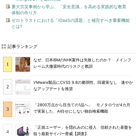
重大労災事例から学ぶ、「安全意識」を高める実践的な教育
体制の作り方
ゼロトラストにおける「IDaaSの課題」と補完すべき重要機能
とは?
記事ランキング
なぜ、日本IBMのNHK案件は失敗したのか？ メインフ
レーム大撤退時代のリスクと教訓
VMware製品にCVSS 9.8の脆弱性、回避策なし 速やか
なアップデートを推奨
「2800万点から目当ての1品へ」 モノタロウが4カ月
で実装した、AI任せにしない独自検索機能
「正規ユーザー」を隠れみのに侵入 信頼された基盤を
狙う最新サイバー脅威【調査】