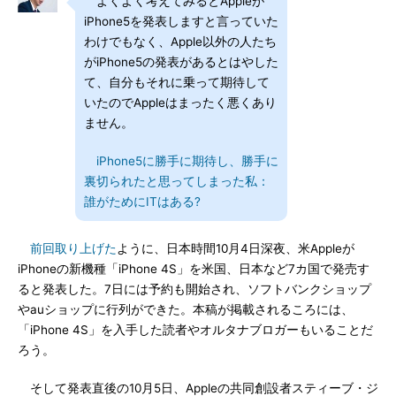
よくよく考えてみるとAppleが
iPhone5を発表しますと言っていた
わけでもなく、Apple以外の人たち
がiPhone5の発表があるとはやした
て、自分もそれに乗って期待して
いたのでAppleはまったく悪くあり
ません。
iPhone5に勝手に期待し、勝手に
裏切られたと思ってしまった私：
誰がためにITはある?
前回取り上げた
ように、日本時間10月4日深夜、米Appleが
iPhoneの新機種「iPhone 4S」を米国、日本など7カ国で発売す
ると発表した。7日には予約も開始され、ソフトバンクショップ
やauショップに行列ができた。本稿が掲載されるころには、
「iPhone 4S」を入手した読者やオルタナブロガーもいることだ
ろう。
そして発表直後の10月5日、Appleの共同創設者スティーブ・ジ