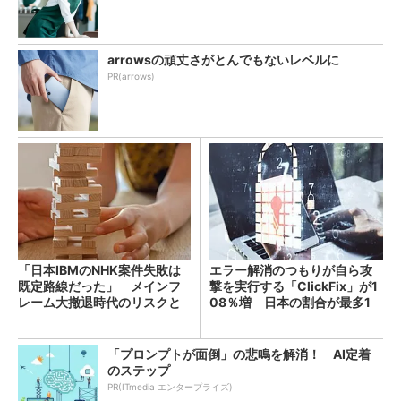
arrowsの頑丈さがとんでもないレベルに
PR(arrows)
「日本IBMのNHK案件失敗は
エラー解消のつもりが自ら攻
既定路線だった」 メインフ
撃を実行する「ClickFix」が1
レーム大撤退時代のリスクと
08％増 日本の割合が最多1
教訓
4％
「プロンプトが面倒」の悲鳴を解消！ AI定着
のステップ
PR(ITmedia エンタープライズ)