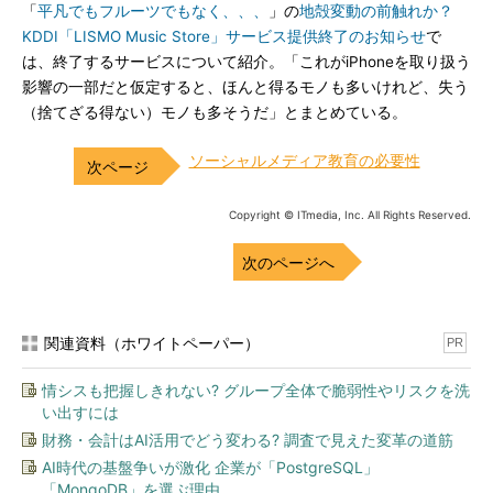
「
平凡でもフルーツでもなく、、、
」の
地殻変動の前触れか？
KDDI「LISMO Music Store」サービス提供終了のお知らせ
で
は、終了するサービスについて紹介。「これがiPhoneを取り扱う
影響の一部だと仮定すると、ほんと得るモノも多いけれど、失う
（捨てざる得ない）モノも多そうだ」とまとめている。
ソーシャルメディア教育の必要性
Copyright © ITmedia, Inc. All Rights Reserved.
次のページへ
関連資料（ホワイトペーパー）
PR
情シスも把握しきれない? グループ全体で脆弱性やリスクを洗
い出すには
財務・会計はAI活用でどう変わる? 調査で見えた変革の道筋
AI時代の基盤争いが激化 企業が「PostgreSQL」
「MongoDB」を選ぶ理由