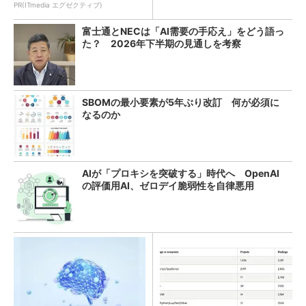
教訓
PR(ITmedia エグゼクティブ)
富士通とNECは「AI需要の手応え」をどう語っ
た？ 2026年下半期の見通しを考察
SBOMの最小要素が5年ぶり改訂 何が必須に
なるのか
AIが「プロキシを突破する」時代へ OpenAI
の評価用AI、ゼロデイ脆弱性を自律悪用