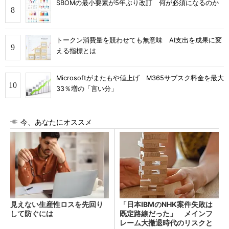
SBOMの最小要素が5年ぶり改訂 何が必須になるのか
トークン消費量を競わせても無意味 AI支出を成果に変
える指標とは
Microsoftがまたもや値上げ M365サブスク料金を最大
33％増の「言い分」
今、あなたにオススメ
見えない生産性ロスを先回り
「日本IBMのNHK案件失敗は
して防ぐには
既定路線だった」 メインフ
レーム大撤退時代のリスクと