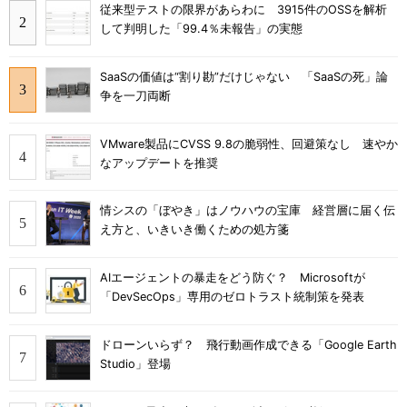
従来型テストの限界があらわに 3915件のOSSを解析
して判明した「99.4％未報告」の実態
SaaSの価値は“割り勘”だけじゃない 「SaaSの死」論
争を一刀両断
VMware製品にCVSS 9.8の脆弱性、回避策なし 速やか
なアップデートを推奨
情シスの「ぼやき」はノウハウの宝庫 経営層に届く伝
え方と、いきいき働くための処方箋
AIエージェントの暴走をどう防ぐ？ Microsoftが
「DevSecOps」専用のゼロトラスト統制策を発表
ドローンいらず？ 飛行動画作成できる「Google Earth
Studio」登場