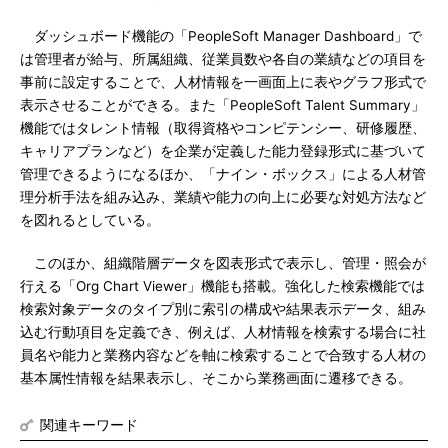
ダッシュボード機能の「PeopleSoft Manager Dashboard」で
は管理者が給与、所属組織、従業員数や各自の業績などの項目を
事前に設定することで、人材情報を一画面上に表やグラフ形式で
表示させることができる。また「PeopleSoft Talent Summary」
機能ではタレント情報（取得資格やコンピテンシー、研修履歴、
キャリアプランなど）を企業が定義した能力登録形式に基づいて
管理できるようになるほか、「ナイン・ボックス」による人材管
理分析手法を組み込み、業績や能力の向上に必要な対処方法など
を図れるとしている。
このほか、組織階層データを図表形式で表示し、管理・照会が
行える「Org Chart Viewer」機能も搭載。強化した検索機能では
検索対象データのタイプ別に索引の構成や結果表示データ、組み
込む行動項目を定義でき、例えば、人材情報を検索する場合に社
員名や能力と業務内容などを軸に検索することで合致する人材の
基本属性情報を結果表示し、そこから業務画面に遷移できる。
関連キーワード