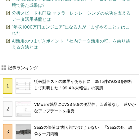
境で得た成果は?
分析スピードもF1級 マクラーレンレーシングの成功を支える
データ活用基盤とは
“年収1000万円エンジニア”になる人が「まずやること」はこ
れだ
AI活用のつまずきポイント 「社内データ活用の壁」を乗り越
える方法とは
記事ランキング
従来型テストの限界があらわに 3915件のOSSを解析
して判明した「99.4％未報告」の実態
VMware製品にCVSS 9.8の脆弱性、回避策なし 速やか
なアップデートを推奨
SaaSの価値は“割り勘”だけじゃない 「SaaSの死」論
争を一刀両断