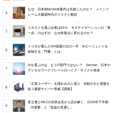
なぜ、日本IBMのNHK案件は失敗したのか？ メインフ
レーム大撤退時代のリスクと教訓
リホストを選ぶ企業は63％ モダナイゼーションの「第
一歩」のはずが、なぜ終着点に変わるのか？
ドコモが選んだAPI保護の次の一手 AIエージェントを
統制する「門番」とは
AIを選ぶのは、もうIT部門ではない？ Gartner、日本の
デジタルワークプレースのハイプ・サイクル発表
「正規ユーザー」を隠れみのに侵入 信頼された基盤を
狙う最新サイバー脅威【調査】
富士通とNECの決算会見から読み解く、2026年下半期
「AI需要」と「収益の見通し」