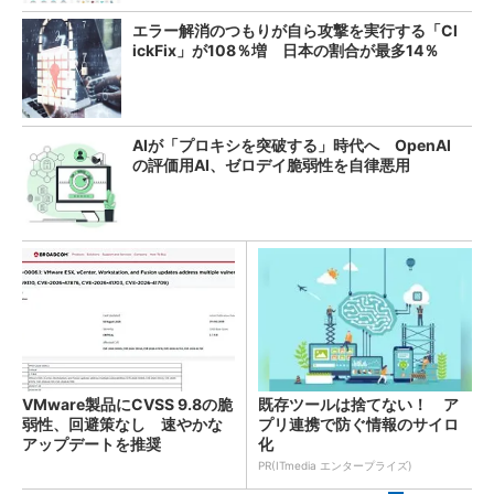
エラー解消のつもりが自ら攻撃を実行する「Cl
ickFix」が108％増 日本の割合が最多14％
AIが「プロキシを突破する」時代へ OpenAI
の評価用AI、ゼロデイ脆弱性を自律悪用
VMware製品にCVSS 9.8の脆
既存ツールは捨てない！ ア
弱性、回避策なし 速やかな
プリ連携で防ぐ情報のサイロ
アップデートを推奨
化
PR(ITmedia エンタープライズ)