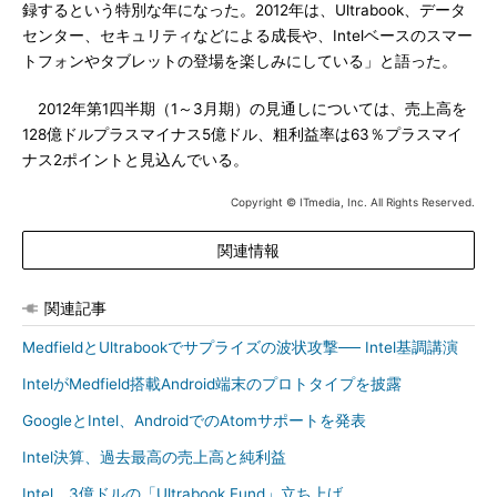
録するという特別な年になった。2012年は、Ultrabook、データ
センター、セキュリティなどによる成長や、Intelベースのスマー
トフォンやタブレットの登場を楽しみにしている」と語った。
2012年第1四半期（1～3月期）の見通しについては、売上高を
128億ドルプラスマイナス5億ドル、粗利益率は63％プラスマイ
ナス2ポイントと見込んでいる。
Copyright © ITmedia, Inc. All Rights Reserved.
関連情報
関連記事
MedfieldとUltrabookでサプライズの波状攻撃── Intel基調講演
IntelがMedfield搭載Android端末のプロトタイプを披露
GoogleとIntel、AndroidでのAtomサポートを発表
Intel決算、過去最高の売上高と純利益
Intel、3億ドルの「Ultrabook Fund」立ち上げ