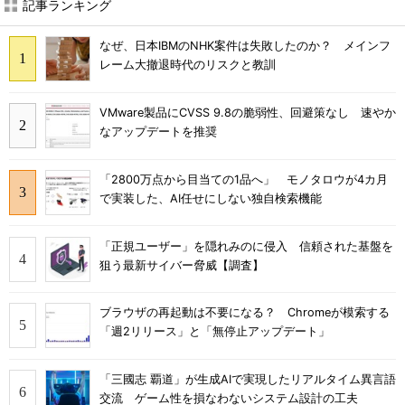
記事ランキング
なぜ、日本IBMのNHK案件は失敗したのか？ メインフ
レーム大撤退時代のリスクと教訓
VMware製品にCVSS 9.8の脆弱性、回避策なし 速やか
なアップデートを推奨
「2800万点から目当ての1品へ」 モノタロウが4カ月
で実装した、AI任せにしない独自検索機能
「正規ユーザー」を隠れみのに侵入 信頼された基盤を
狙う最新サイバー脅威【調査】
ブラウザの再起動は不要になる？ Chromeが模索する
「週2リリース」と「無停止アップデート」
「三國志 覇道」が生成AIで実現したリアルタイム異言語
交流 ゲーム性を損なわないシステム設計の工夫