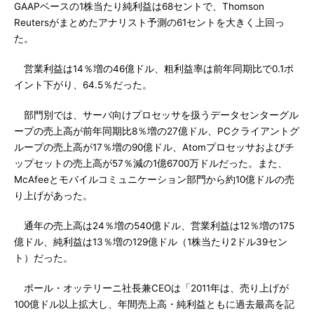
GAAPベースの1株当たり純利益は68セントで、Thomson
Reutersがまとめたアナリスト予測の61セントを大きく上回っ
た。
営業利益は14％増の46億ドル、粗利益率は前年同期比で0.1ポ
イント下がり、64.5％だった。
部門別では、サーバ向けプロセッサを扱うデータセンターグル
ープの売上高が前年同期比8％増の27億ドル、PCクライアントグ
ループの売上高が17％増の90億ドル、Atomプロセッサおよびチ
ップセットの売上高が57％減の1億6700万ドルだった。また、
McAfeeとモバイルコミュニケーション部門から約10億ドルの売
り上げがあった。
通年の売上高は24％増の540億ドル、営業利益は12％増の175
億ドル、純利益は13％増の129億ドル（1株当たり2ドル39セン
ト）だった。
ポール・オッテリーニ社長兼CEOは「2011年は、売り上げが
100億ドル以上拡大し、年間売上高・純利益ともに過去最高を記