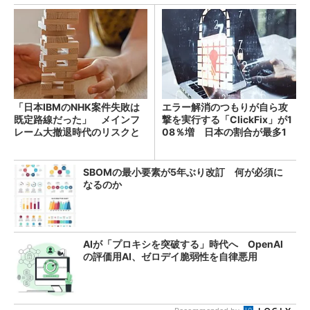
「日本IBMのNHK案件失敗は
エラー解消のつもりが自ら攻
既定路線だった」 メインフ
撃を実行する「ClickFix」が1
レーム大撤退時代のリスクと
08％増 日本の割合が最多1
教訓
4％
SBOMの最小要素が5年ぶり改訂 何が必須に
なるのか
AIが「プロキシを突破する」時代へ OpenAI
の評価用AI、ゼロデイ脆弱性を自律悪用