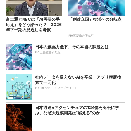
富士通とNECは「AI需要の手
「創薬立国」復活への分岐点
応え」をどう語った？ 2026
年下半期の見通しを考察
PR(三菱総合研究所)
日本の創薬力低下、その本当の課題とは
PR(三菱総合研究所)
社内データを扱えないAIを卒業 アプリ横断検
索で一元化
PR(ITmedia エンタープライズ)
日本通運×アクセンチュアの124億円訴訟に学
ぶ、なぜ大規模開発は“燃える”のか