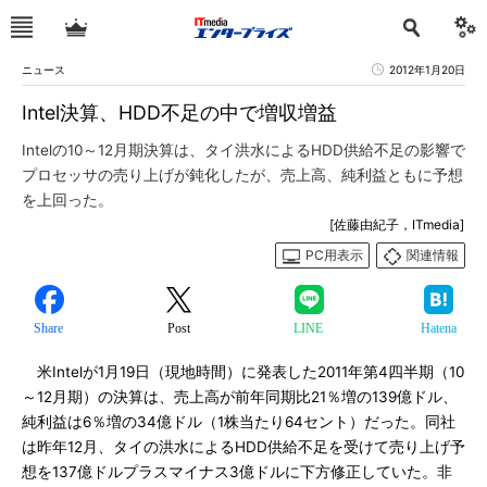
ニュース
2012年1月20日
Intel決算、HDD不足の中で増収増益
Intelの10～12月期決算は、タイ洪水によるHDD供給不足の影響で
プロセッサの売り上げが鈍化したが、売上高、純利益ともに予想
を上回った。
[佐藤由紀子，ITmedia]
PC用表示
関連情報
Share
Post
LINE
Hatena
米Intelが1月19日（現地時間）に発表した2011年第4四半期（10
～12月期）の決算は、売上高が前年同期比21％増の139億ドル、
純利益は6％増の34億ドル（1株当たり64セント）だった。同社
は昨年12月、タイの洪水によるHDD供給不足を受けて売り上げ予
想を137億ドルプラスマイナス3億ドルに下方修正していた。非