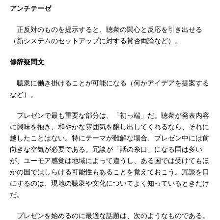
アンチテーゼ
正反対のものを提示すると、聴衆の関心と反応を引き出せる
（新システムのセットアップに対する賛否両論など）。
修辞疑問文
聴衆に働き掛けることが可能になる（何かアイデアを提案する
など）。
プレゼンで最も重要な部分は、「初っ端」だ。聴衆が発表内容
に興味を抱き、和やかな雰囲気を醸し出してくれるなら、それに
越したことはない。特にテーマが難解な場合、プレゼン中には前
向きな空気が必要である。冗談が「話の糸口」になる国は多い
が、ユーモア感覚は地域によって違うし、ある国では受けてもほ
かの国ではしらける可能性もあることを覚えておこう。冗談を口
にするのは、現地の聴衆や文化についてよく知っているときだけ
だ。
プレゼンを始めるのに最適な話題は、次のようなものである。