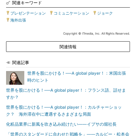
関連キーワード
プレゼンテーション
|
コミュニケーション
|
ジョーク
|
海外出張
Copyright © ITmedia, Inc. All Rights Reserved.
関連情報
関連記事
世界を股にかける！──A global player！：米国出張
時のヒント
世界を股にかける！──A global player！：フランス語、話せま
すか？
世界を股にかける！──A global player！：カルチャーショッ
ク？ 海外滞在中に遭遇するさまざまな局面
化粧品業界に新風を吹き込み続けたい――イプサの堀社長
「世界のスタンダードに合わせた戦略を」――カルビー・松本会