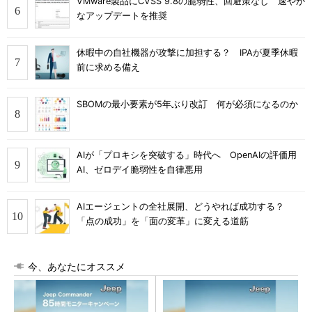
VMware製品にCVSS 9.8の脆弱性、回避策なし 速やか
なアップデートを推奨
休暇中の自社機器が攻撃に加担する？ IPAが夏季休暇
前に求める備え
SBOMの最小要素が5年ぶり改訂 何が必須になるのか
AIが「プロキシを突破する」時代へ OpenAIの評価用
AI、ゼロデイ脆弱性を自律悪用
AIエージェントの全社展開、どうやれば成功する？
「点の成功」を「面の変革」に変える道筋
今、あなたにオススメ