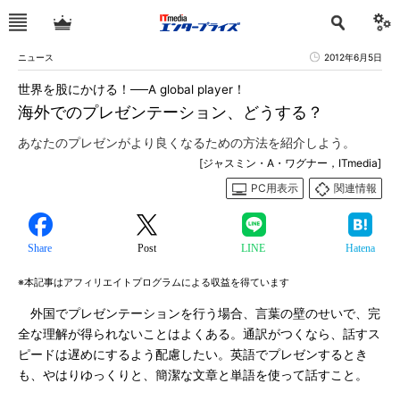
ニュース
2012年6月5日
世界を股にかける！──A global player！
海外でのプレゼンテーション、どうする？
あなたのプレゼンがより良くなるための方法を紹介しよう。
[ジャスミン・A・ワグナー，ITmedia]
PC用表示
関連情報
Share
Post
LINE
Hatena
※本記事はアフィリエイトプログラムによる収益を得ています
外国でプレゼンテーションを行う場合、言葉の壁のせいで、完
全な理解が得られないことはよくある。通訳がつくなら、話すス
ピードは遅めにするよう配慮したい。英語でプレゼンするとき
も、やはりゆっくりと、簡潔な文章と単語を使って話すこと。