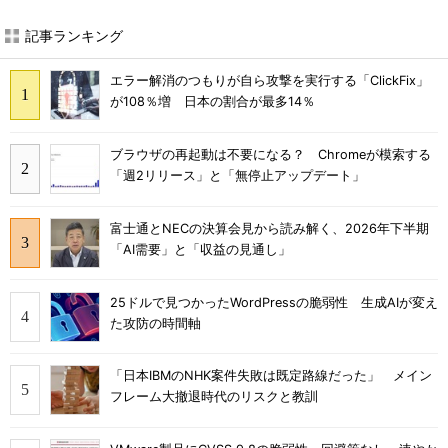
記事ランキング
エラー解消のつもりが自ら攻撃を実行する「ClickFix」
が108％増 日本の割合が最多14％
ブラウザの再起動は不要になる？ Chromeが模索する
「週2リリース」と「無停止アップデート」
富士通とNECの決算会見から読み解く、2026年下半期
「AI需要」と「収益の見通し」
25ドルで見つかったWordPressの脆弱性 生成AIが変え
た攻防の時間軸
「日本IBMのNHK案件失敗は既定路線だった」 メイン
フレーム大撤退時代のリスクと教訓