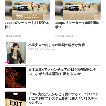
Jeepの7シーターを85時間体
Jeepの7シーターを85時間体
験！
験！
PR(Jeep Japan)
PR(Jeep Japan)
小室安未のおしゃれ動画の秘密が判明
PR(アドビ｜CanCam.jp)
日本通運×アクセンチュアの124億円訴訟に学
ぶ、なぜ大規模開発は“燃える”のか
「SIer丸投げ」からどう脱却する？ “非ITエン
ジニア9割”でシステム刷新に挑んだJFEスチー
ルに学ぶ