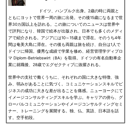
ドイツ、ハンブルク出身。2歳の時に両親と
ともにヨットで世界一周の旅に出発。その後15歳になるまで世
界30カ国以上を訪れる。この旅についてのニュースは世界中
で評判になり、韓国で絵本が出版され、日本でも多くのメディ
アで紹介される。アジアには10～15歳まで滞在。そのうち4年
間は奄美大島に滞在。その後も両親は旅を続け、自分は1人で
ドイツに帰国。優秀な成績で学業を修め、経営管理学ディプロ
マ Diplom-Betriebswirt（BA）を取得。ドイツの有名自動車企
業に就職後、28歳でエグゼクティブに抜擢される。
世界中の支社で働くうちに、それぞれの国に大きな特徴、強
み、弱みがあることに気づく。コミュニケーションスキルでビ
ジネスの成功に大きな差が出ることを痛感。ニューヨークにて
イメージコンサルティングスキルを学ぶ。キャリアの傍ら、グ
ローバルコミュニケーションやイメージコンサルティングセミ
ナー、トレーニングを展開する。独、仏、英語、日本語を話
す。空手初段。