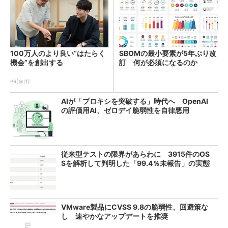
100万人のより良い“はたらく
SBOMの最小要素が5年ぶり改
機会”を創出する
訂 何が必須になるのか
PR(＠IT)
AIが「プロキシを突破する」時代へ OpenAI
の評価用AI、ゼロデイ脆弱性を自律悪用
従来型テストの限界があらわに 3915件のOS
Sを解析して判明した「99.4％未報告」の実態
VMware製品にCVSS 9.8の脆弱性、回避策な
し 速やかなアップデートを推奨