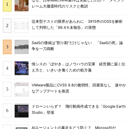
なぜ、日本IBMのNHK案件は失敗したのか？ メインフ
レーム大撤退時代のリスクと教訓
従来型テストの限界があらわに 3915件のOSSを解析
して判明した「99.4％未報告」の実態
SaaSの価値は“割り勘”だけじゃない 「SaaSの死」論
争を一刀両断
情シスの「ぼやき」はノウハウの宝庫 経営層に届く伝
え方と、いきいき働くための処方箋
VMware製品にCVSS 9.8の脆弱性、回避策なし 速やか
なアップデートを推奨
ドローンいらず？ 飛行動画作成できる「Google Earth
Studio」登場
AIエージェントの暴走をどう防ぐ？ Microsoftが