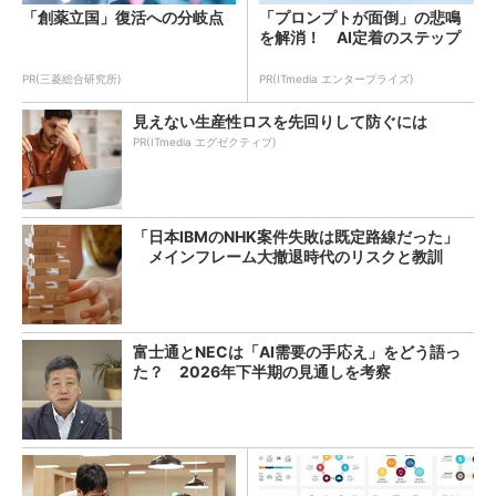
「創薬立国」復活への分岐点
「プロンプトが面倒」の悲鳴
を解消！ AI定着のステップ
PR(三菱総合研究所)
PR(ITmedia エンタープライズ)
見えない生産性ロスを先回りして防ぐには
PR(ITmedia エグゼクティブ)
「日本IBMのNHK案件失敗は既定路線だった」
メインフレーム大撤退時代のリスクと教訓
富士通とNECは「AI需要の手応え」をどう語っ
た？ 2026年下半期の見通しを考察