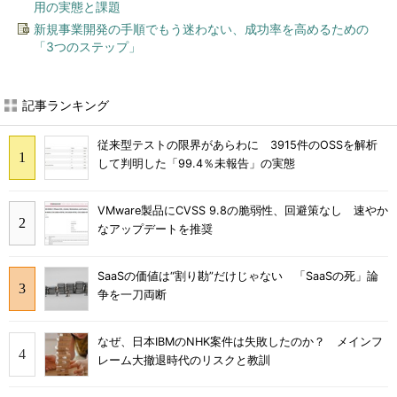
用の実態と課題
新規事業開発の手順でもう迷わない、成功率を高めるための
「3つのステップ」
記事ランキング
従来型テストの限界があらわに 3915件のOSSを解析
して判明した「99.4％未報告」の実態
VMware製品にCVSS 9.8の脆弱性、回避策なし 速やか
なアップデートを推奨
SaaSの価値は“割り勘”だけじゃない 「SaaSの死」論
争を一刀両断
なぜ、日本IBMのNHK案件は失敗したのか？ メインフ
レーム大撤退時代のリスクと教訓