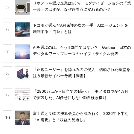
リホストを選ぶ企業は63％ モダナイゼーションの「第
一歩」のはずが、なぜ終着点に変わるのか？
ドコモが選んだAPI保護の次の一手 AIエージェントを
統制する「門番」とは
AIを選ぶのは、もうIT部門ではない？ Gartner、日本の
デジタルワークプレースのハイプ・サイクル発表
「正規ユーザー」を隠れみのに侵入 信頼された基盤を
狙う最新サイバー脅威【調査】
「2800万点から目当ての1品へ」 モノタロウが4カ月
で実装した、AI任せにしない独自検索機能
富士通とNECの決算会見から読み解く、2026年下半期
「AI需要」と「収益の見通し」