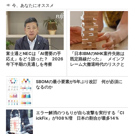
今、あなたにオススメ
富士通とNECは「AI需要の手
「日本IBMのNHK案件失敗は
応え」をどう語った？ 2026
既定路線だった」 メインフ
年下半期の見通しを考察
レーム大撤退時代のリスクと
教訓
SBOMの最小要素が5年ぶり改訂 何が必須に
なるのか
エラー解消のつもりが自ら攻撃を実行する「Cl
ickFix」が108％増 日本の割合が最多14％