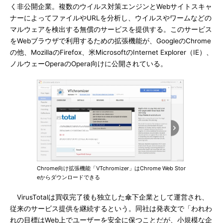
く非公開企業。複数のウイルス対策エンジンとWebサイトスキャ
ナーによってファイルやURLを分析し、ウイルスやワームなどの
マルウェアを検出する無償のサービスを提供する。このサービス
をWebブラウザで利用するための拡張機能が、GoogleのChrome
の他、MozillaのFirefox、米MicrosoftのInternet Explorer（IE）、
ノルウェーOperaのOpera向けに公開されている。
Chrome向け拡張機能「VTchromizer」はChrome Web Stor
eからダウンロードできる
VirusTotalは買収完了後も独立した傘下企業として運営され、
従来のサービス提供を継続するという。同社は発表文で「われわ
れの目標はWeb上でユーザーを安全に保つことだが、小規模な企