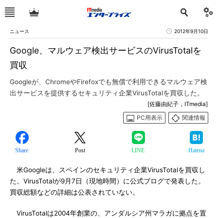
ニュース
2012年9月10日
Google、マルウェア検出サービスのVirusTotalを
買収
Googleが、ChromeやFirefoxでも無償で利用できるマルウェア検
出サービスを提供するセキュリティ企業VirusTotalを買収した。
[佐藤由紀子，ITmedia]
PC用表示
関連情報
Share
Post
LINE
Hatena
米Googleは、スペインのセキュリティ企業VirusTotalを買収し
た。VirusTotalが9月7日（現地時間）に公式ブログで発表した。
買収総額などの詳細は公表されていない。
VirusTotalは2004年創業の、アンダルシア州マラガに拠点を置