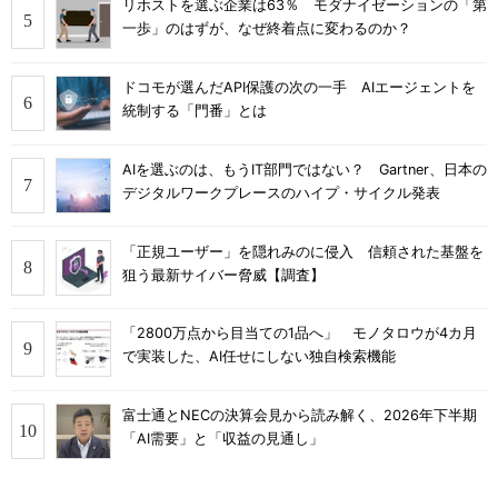
リホストを選ぶ企業は63％ モダナイゼーションの「第
一歩」のはずが、なぜ終着点に変わるのか？
ドコモが選んだAPI保護の次の一手 AIエージェントを
統制する「門番」とは
AIを選ぶのは、もうIT部門ではない？ Gartner、日本の
デジタルワークプレースのハイプ・サイクル発表
「正規ユーザー」を隠れみのに侵入 信頼された基盤を
狙う最新サイバー脅威【調査】
「2800万点から目当ての1品へ」 モノタロウが4カ月
で実装した、AI任せにしない独自検索機能
富士通とNECの決算会見から読み解く、2026年下半期
「AI需要」と「収益の見通し」