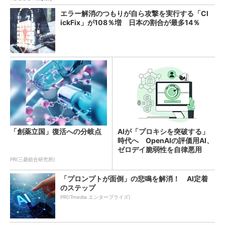
エラー解消のつもりが自ら攻撃を実行する「Cl
ickFix」が108％増 日本の割合が最多14％
「創薬立国」復活への分岐点
AIが「プロキシを突破する」
時代へ OpenAIの評価用AI、
ゼロデイ脆弱性を自律悪用
PR(三菱総合研究所)
「プロンプトが面倒」の悲鳴を解消！ AI定着
のステップ
PR(ITmedia エンタープライズ)