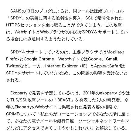
SANSの13日のブログによると、同ツールは圧縮プロトコル
「SPDY」の実装に関する脆弱性を突き、SSLで暗号化された
HTTPSセッションを乗っ取ることができてしまう。この攻撃
は、WebサイトとWebブラウザの両方がSPDYをサポートしてい
る場合にのみ通用するようだとしている。
SPDYをサポートしているのは、主要ブラウザではMozillaの
FirefoxとGoogle Chrome、WebサイトではGoogle、Gmail、
Twitterなど。一方、Internet Explorer（IE）とAppleのSafariは
SPDYをサポートしていないため、この問題の影響を受けないと
される。
Ekopartyで発表を予定しているのは、2011年のekopartyでやは
りTLS/SSL攻撃ツールの「BEAST」を発表した2人の研究者。今
年のEkopartyのWebサイトに掲載された発表内容の概略で、
CRIMEについて「私たちがコーヒーショップであなたの隣に座っ
て、あなたの電子メールや銀行口座、ソーシャルネットワーキン
グなどにアクセスできてしまうかもしれない」と解説している。