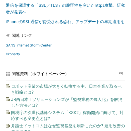
通信を保護する「SSL／TLS」の脆弱性を突いたhttps攻撃、研究
者が発表へ
iPhoneのSSL通信が傍受される恐れ、アップデートの早期適用を
関連リンク
SANS Internet Storm Center
ekoparty
関連資料（ホワイトペーパー）
PR
ロボット産業の市場が大きく転換する中、日本企業が取るべ
き戦略とは?
JR西日本ITソリューションズが「監視業務の属人化」を解消
した方法とは?
国税庁の次世代基幹システム「KSK2」稼働開始に向けて、対
応すべき変更点とは?
弁護士ドットコムはなぜ監視基盤を刷新したのか? 運用改善の