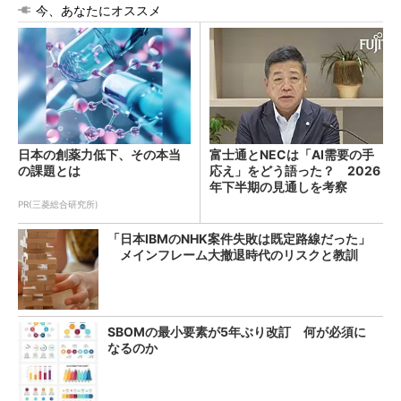
今、あなたにオススメ
日本の創薬力低下、その本当
富士通とNECは「AI需要の手
の課題とは
応え」をどう語った？ 2026
年下半期の見通しを考察
PR(三菱総合研究所)
「日本IBMのNHK案件失敗は既定路線だった」
メインフレーム大撤退時代のリスクと教訓
SBOMの最小要素が5年ぶり改訂 何が必須に
なるのか