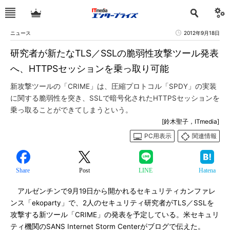
ニュース
2012年9月18日
研究者が新たなTLS／SSLの脆弱性攻撃ツール発表
へ、HTTPSセッションを乗っ取り可能
新攻撃ツールの「CRIME」は、圧縮プロトコル「SPDY」の実装
に関する脆弱性を突き、SSLで暗号化されたHTTPSセッションを
乗っ取ることができてしまうという。
[鈴木聖子，ITmedia]
PC用表示
関連情報
Share
Post
LINE
Hatena
アルゼンチンで9月19日から開かれるセキュリティカンファレ
ンス「ekoparty」で、2人のセキュリティ研究者がTLS／SSLを
攻撃する新ツール「CRIME」の発表を予定している。米セキュリ
ティ機関のSANS Internet Storm Centerがブログで伝えた。