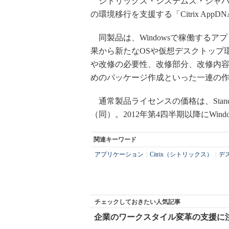
シトリックス・システムズ・ジャパンは
の環境移行を支援する「Citrix AppD
同製品は、Windowsで稼働する
果から新たなOSや仮想デスクトップ
や改修の必要性、改修部分、改修内
めのパッケージ作成といった一連の
通常製品ライセンスの価格は、Standard版
（同）。2012年第4四半期以降にWin
関連キーワード
アプリケーション
|
Citrix（シトリックス）
|
デ
チェックしておきたい人気記事
企業のワークスタイル変革の支援に注