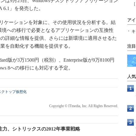
9月25日、Windowsデスクトップアプリケーション
［
NA 6.1」を発売した。
アイ
アプリケーションを対象に、その使用状況を分析する。結
環境への移行で必要となるアプリケーションの互換性
キ
容の詳細な情報を提供、さらには新環境に適用させるた
作業を自動化する機能を提供する。
注目
が3万1500円（税別）、Enterprise版が9万8100円
dows 8への移行にも対応する予定。
人気
スクトップ仮想化
Copyright © ITmedia, Inc. All Rights Reserved.
力、シトリックスの2012年事業戦略