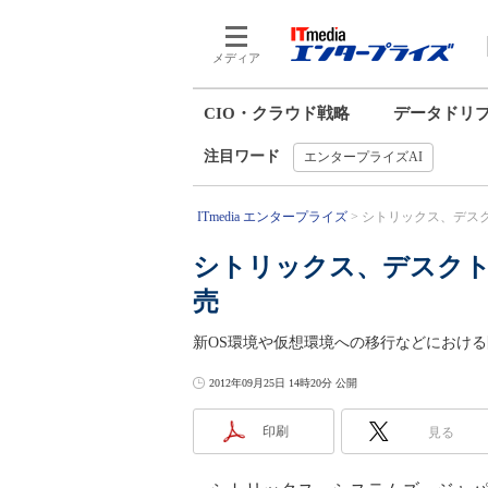
メディア
CIO・クラウド戦略
データドリ
注目ワード
エンタープライズAI
ITmedia エンタープライズ
シトリックス、デスク
シトリックス、デスク
売
新OS環境や仮想環境への移行などにおける
2012年09月25日 14時20分 公開
印刷
見る