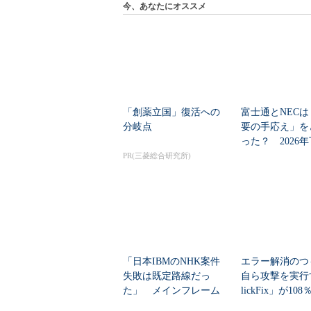
今、あなたにオススメ
「創薬立国」復活への
富士通とNECは
分岐点
要の手応え」を
った？ 2026
の見通しを考...
PR(三菱総合研究所)
「日本IBMのNHK案件
エラー解消のつ
失敗は既定路線だっ
自ら攻撃を実行
た」 メインフレーム
lickFix」が10
大撤退時代のリスク...
本の割...