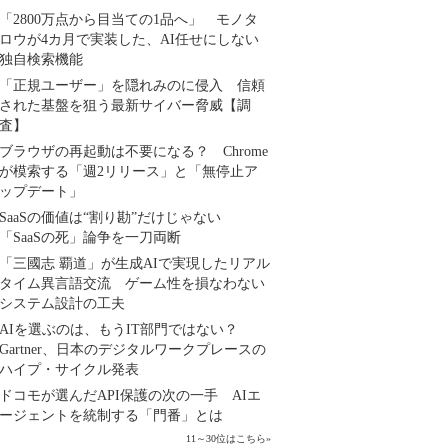
「2800万点から目当ての1品へ」 モノタ
ロウが4カ月で実装した、AI任せにしない
独自検索機能
「正規ユーザー」を隠れみのに侵入 信頼
された基盤を狙う最新サイバー脅威【調
査】
ブラウザの再起動は不要になる？ Chrome
が模索する「週2リリース」と「無停止ア
ップデート」
SaaSの価値は“割り勘”だけじゃない
「SaaSの死」論争を一刀両断
「三國志 覇道」が生成AIで実現したリアル
タイム異言語交流 ゲーム性を損なわない
システム設計の工夫
AIを選ぶのは、もうIT部門ではない？
Gartner、日本のデジタルワークプレースの
ハイプ・サイクル発表
ドコモが選んだAPI保護の次の一手 AIエ
ージェントを統制する「門番」とは
11～30位はこちら
»