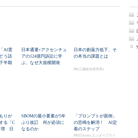
「AI需
日本通運×アクセンチュ
日本の創薬力低下、そ
どう語
アの124億円訴訟に学
の本当の課題とは
年下半期
ぶ、なぜ大規模開発
は“燃える”のか
PR(三菱総合研究所)
もりが
SBOMの最小要素が5年
「プロンプトが面倒」
する「C
ぶり改訂 何が必須に
の悲鳴を解消！ AI定
8％増 日
なるのか
着のステップ
PR(ITmedia エンタープライ