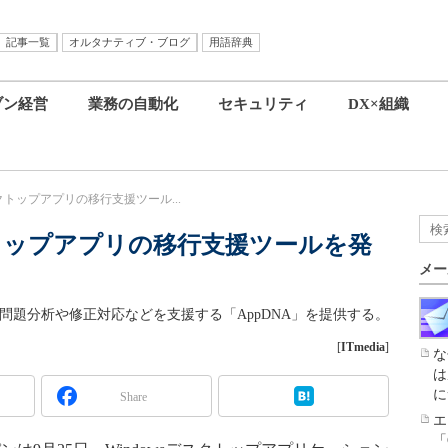
記事一覧
オルタナティブ・ブログ
用語辞典
ブン経営
業務の自動化
セキュリティ
DX×組織
トップアプリの移行支援ツール...
トップアプリの移行支援ツールを発
メー
問題分析や修正対応などを支援する「AppDNA」を提供する。
[
ITmedia
]
な
は
に
Share
エ
「