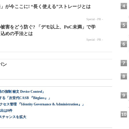
パン
 秘文 Device Control」
世代CASB 『Bitglass』」
dentity Governance & Administration』」
出は0件
スチャンスを拡大