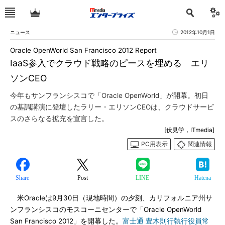
ニュース
2012年10月1日
Oracle OpenWorld San Francisco 2012 Report
IaaS参入でクラウド戦略のピースを埋める エリ
ソンCEO
今年もサンフランシスコで「Oracle OpenWorld」が開幕。初日
の基調講演に登壇したラリー・エリソンCEOは、クラウドサービ
スのさらなる拡充を宣言した。
[伏見学，ITmedia]
PC用表示
関連情報
Share
Post
LINE
Hatena
米Oracleは9月30日（現地時間）の夕刻、カリフォルニア州サ
ンフランシスコのモスコーニセンターで「Oracle OpenWorld
San Francisco 2012」を開幕した。
富士通 豊木則行執行役員常