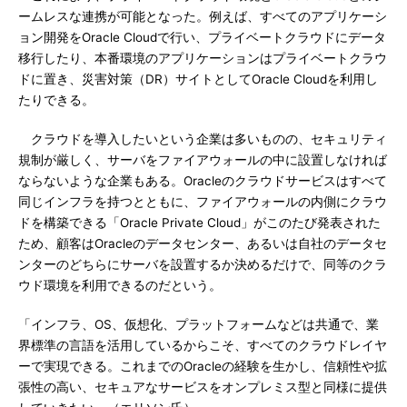
ームレスな連携が可能となった。例えば、すべてのアプリケーシ
ョン開発をOracle Cloudで行い、プライベートクラウドにデータ
移行したり、本番環境のアプリケーションはプライベートクラウ
ドに置き、災害対策（DR）サイトとしてOracle Cloudを利用し
たりできる。
クラウドを導入したいという企業は多いものの、セキュリティ
規制が厳しく、サーバをファイアウォールの中に設置しなければ
ならないような企業もある。Oracleのクラウドサービスはすべて
同じインフラを持つとともに、ファイアウォールの内側にクラウ
ドを構築できる「Oracle Private Cloud」がこのたび発表された
ため、顧客はOracleのデータセンター、あるいは自社のデータセ
ンターのどちらにサーバを設置するか決めるだけで、同等のクラ
ウド環境を利用できるのだという。
「インフラ、OS、仮想化、プラットフォームなどは共通で、業
界標準の言語を活用しているからこそ、すべてのクラウドレイヤ
ーで実現できる。これまでのOracleの経験を生かし、信頼性や拡
張性の高い、セキュアなサービスをオンプレミス型と同様に提供