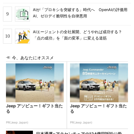
AIが「プロキシを突破する」時代へ OpenAIの評価用
AI、ゼロデイ脆弱性を自律悪用
AIエージェントの全社展開、どうやれば成功する？
「点の成功」を「面の変革」に変える道筋
今、あなたにオススメ
Jeep アソビュー！ギフト当た
Jeep アソビュー！ギフト当た
る
る
PR(Jeep Japan)
PR(Jeep Japan)
日本通運×アクセンチュアの124億円訴訟に学