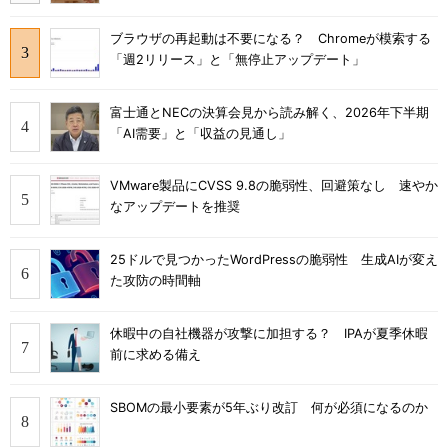
ブラウザの再起動は不要になる？ Chromeが模索する
「週2リリース」と「無停止アップデート」
富士通とNECの決算会見から読み解く、2026年下半期
「AI需要」と「収益の見通し」
VMware製品にCVSS 9.8の脆弱性、回避策なし 速やか
なアップデートを推奨
25ドルで見つかったWordPressの脆弱性 生成AIが変え
た攻防の時間軸
休暇中の自社機器が攻撃に加担する？ IPAが夏季休暇
前に求める備え
SBOMの最小要素が5年ぶり改訂 何が必須になるのか