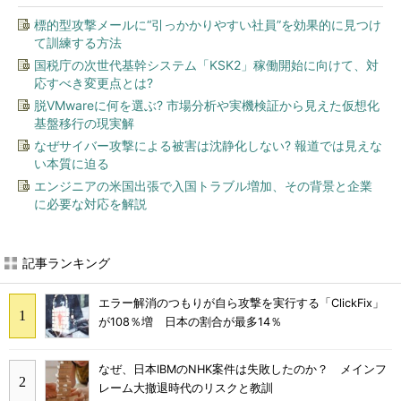
標的型攻撃メールに“引っかかりやすい社員”を効果的に見つけ
て訓練する方法
国税庁の次世代基幹システム「KSK2」稼働開始に向けて、対
応すべき変更点とは?
脱VMwareに何を選ぶ? 市場分析や実機検証から見えた仮想化
基盤移行の現実解
なぜサイバー攻撃による被害は沈静化しない? 報道では見えな
い本質に迫る
エンジニアの米国出張で入国トラブル増加、その背景と企業
に必要な対応を解説
記事ランキング
エラー解消のつもりが自ら攻撃を実行する「ClickFix」
が108％増 日本の割合が最多14％
なぜ、日本IBMのNHK案件は失敗したのか？ メインフ
レーム大撤退時代のリスクと教訓