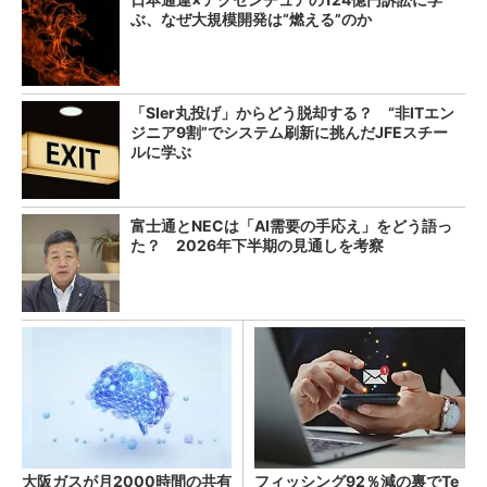
ぶ、なぜ大規模開発は“燃える”のか
「SIer丸投げ」からどう脱却する？ “非ITエン
ジニア9割”でシステム刷新に挑んだJFEスチー
ルに学ぶ
富士通とNECは「AI需要の手応え」をどう語っ
た？ 2026年下半期の見通しを考察
大阪ガスが月2000時間の共有
フィッシング92％減の裏でTe