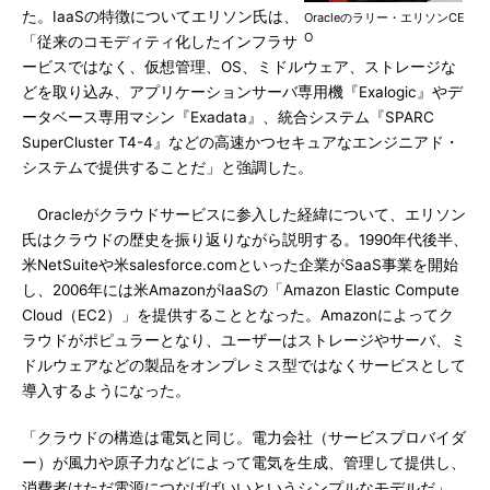
た。IaaSの特徴についてエリソン氏は、
Oracleのラリー・エリソンCE
O
「従来のコモディティ化したインフラサ
ービスではなく、仮想管理、OS、ミドルウェア、ストレージな
どを取り込み、アプリケーションサーバ専用機『Exalogic』やデ
ータベース専用マシン『Exadata』、統合システム『SPARC
SuperCluster T4-4』などの高速かつセキュアなエンジニアド・
システムで提供することだ」と強調した。
Oracleがクラウドサービスに参入した経緯について、エリソン
氏はクラウドの歴史を振り返りながら説明する。1990年代後半、
米NetSuiteや米salesforce.comといった企業がSaaS事業を開始
し、2006年には米AmazonがIaaSの「Amazon Elastic Compute
Cloud（EC2）」を提供することとなった。Amazonによってク
ラウドがポピュラーとなり、ユーザーはストレージやサーバ、ミ
ドルウェアなどの製品をオンプレミス型ではなくサービスとして
導入するようになった。
「クラウドの構造は電気と同じ。電力会社（サービスプロバイダ
ー）が風力や原子力などによって電気を生成、管理して提供し、
消費者はただ電源につなげばいいというシンプルなモデルだ」