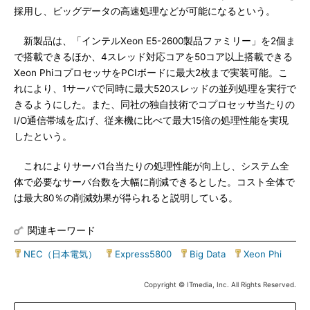
採用し、ビッグデータの高速処理などが可能になるという。
新製品は、「インテルXeon E5-2600製品ファミリー」を2個ま
で搭載できるほか、4スレッド対応コアを50コア以上搭載できる
Xeon PhiコプロセッサをPCIボードに最大2枚まで実装可能。こ
れにより、1サーバで同時に最大520スレッドの並列処理を実行で
きるようにした。また、同社の独自技術でコプロセッサ当たりの
I/O通信帯域を広げ、従来機に比べて最大15倍の処理性能を実現
したという。
これによりサーバ1台当たりの処理性能が向上し、システム全
体で必要なサーバ台数を大幅に削減できるとした。コスト全体で
は最大80％の削減効果が得られると説明している。
関連キーワード
NEC（日本電気）
|
Express5800
|
Big Data
|
Xeon Phi
Copyright © ITmedia, Inc. All Rights Reserved.