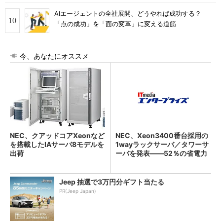
AIエージェントの全社展開、どうやれば成功する？
「点の成功」を「面の変革」に変える道筋
今、あなたにオススメ
NEC、クアッドコアXeonなど
NEC、Xeon3400番台採用の
を搭載したIAサーバ8モデルを
1wayラックサーバ／タワーサ
出荷
ーバを発表――52％の省電力
化
Jeep 抽選で3万円分ギフト当たる
PR(Jeep Japan)