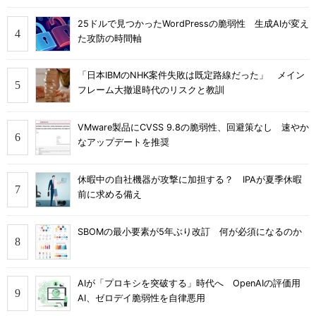
25ドルで見つかったWordPressの脆弱性 生成AIが変え
た攻防の時間軸
「日本IBMのNHK案件失敗は既定路線だった」 メイン
フレーム大撤退時代のリスクと教訓
VMware製品にCVSS 9.8の脆弱性、回避策なし 速やか
なアップデートを推奨
休暇中の自社機器が攻撃に加担する？ IPAが夏季休暇
前に求める備え
SBOMの最小要素が5年ぶり改訂 何が必須になるのか
AIが「プロキシを突破する」時代へ OpenAIの評価用
AI、ゼロデイ脆弱性を自律悪用