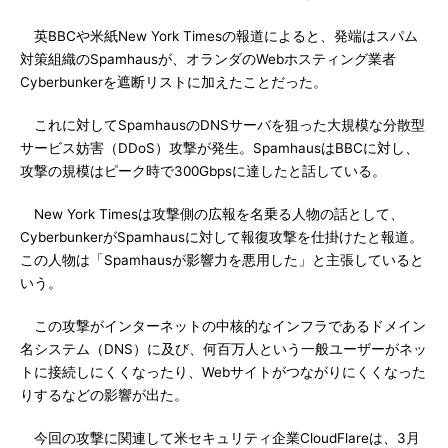
英BBCや米紙New York Timesの報道によると、発端はスパム
対策組織のSpamhausが、オランダのWebホスティング業者
Cyberbunkerを遮断リストに加えたことだった。
これに対してSpamhausのDNSサーバを狙った大規模な分散型
サービス妨害（DDoS）攻撃が発生。SpamhausはBBCに対し、
攻撃の規模はピーク時で300Gbpsに達したと話している。
New York Timesは攻撃側の広報を名乗る人物の話として、
CyberbunkerがSpamhausに対して報復攻撃を仕掛けたと報道。
この人物は「Spamhausが影響力を悪用した」と主張していると
いう。
この攻撃がインターネットの中核的なインフラであるドメイン
名システム（DNS）に及び、何百万人という一般ユーザーがネッ
トに接続しにくくなったり、Webサイトがつながりにくくなった
りするなどの影響が出た。
今回の攻撃に関連して米セキュリティ企業CloudFlareは、3月