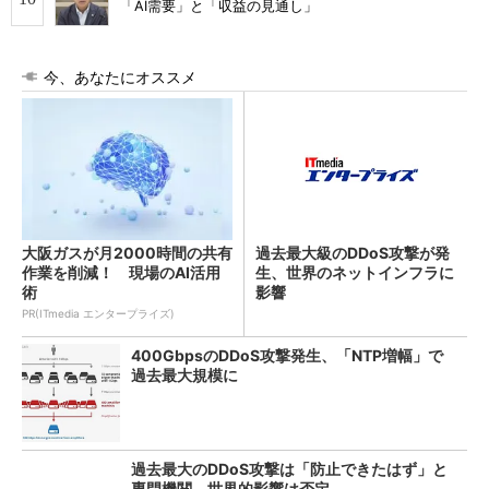
「AI需要」と「収益の見通し」
今、あなたにオススメ
大阪ガスが月2000時間の共有
過去最大級のDDoS攻撃が発
作業を削減！ 現場のAI活用
生、世界のネットインフラに
術
影響
PR(ITmedia エンタープライズ)
400GbpsのDDoS攻撃発生、「NTP増幅」で
過去最大規模に
過去最大のDDoS攻撃は「防止できたはず」と
専門機関、世界的影響は否定