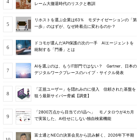
レーム大撤退時代のリスクと教訓
リホストを選ぶ企業は63％ モダナイゼーションの「第
一歩」のはずが、なぜ終着点に変わるのか？
ドコモが選んだAPI保護の次の一手 AIエージェントを
統制する「門番」とは
AIを選ぶのは、もうIT部門ではない？ Gartner、日本の
デジタルワークプレースのハイプ・サイクル発表
「正規ユーザー」を隠れみのに侵入 信頼された基盤を
狙う最新サイバー脅威【調査】
「2800万点から目当ての1品へ」 モノタロウが4カ月
で実装した、AI任せにしない独自検索機能
富士通とNECの決算会見から読み解く、2026年下半期