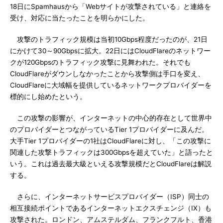
18日にSpamhausから「Webサイトが攻撃されている」と連絡を
受け、対応に当たったことを明らかにした。
攻撃のトラフィック規模は当初10Gbps程度だったのが、21日
にかけて30～90Gbpsに拡大。22日にはCloudFlareのネットワー
クが120Gbpsのトラフィック攻撃に見舞われた。それでも
CloudFlareがダウンしなかったことから攻撃側は手口を変え、
CloudFlareに大域幅を提供しているネットワークプロバイダーを
標的にし始めたという。
この攻撃の影響が、インターネットの中心的存在として世界中
のプロバイダーとつながっているTier 1プロバイダーに及んだ。
大手Tier 1プロバイダーの1社はCloudFlareに対し、「この攻撃に
関連した攻撃トラフィックは300Gbpsを超えていた」と語ったと
いう。これは過去最大級といえる攻撃規模だとCloudFlareは解説
する。
さらに、インターネットサービスプロバイダー（ISP）同士の
相互接続ポイントであるインターネットエクスチェンジ（IX）も
攻撃された。ロンドン、アムステルダム、フランクフルト、香港