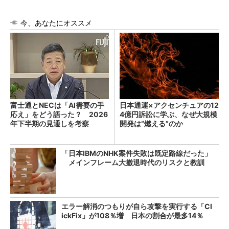
今、あなたにオススメ
富士通とNECは「AI需要の手
日本通運×アクセンチュアの12
応え」をどう語った？ 2026
4億円訴訟に学ぶ、なぜ大規模
年下半期の見通しを考察
開発は“燃える”のか
「日本IBMのNHK案件失敗は既定路線だった」
メインフレーム大撤退時代のリスクと教訓
エラー解消のつもりが自ら攻撃を実行する「Cl
ickFix」が108％増 日本の割合が最多14％