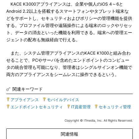
KACE K3000アプライアンスは、企業や個人のiOS 4～6と
Android 2.2以上を搭載するスマートフォンやタブレット端末な
どをサポートし、セキュリティおよびポリシーの管理機能を提供
する。プロファイル管理や遠隔操作による端末のロックやリセッ
ト、データの消去といった機能を利用できる。端末への管理エー
ジェントの配布も無線経由で行える。
また、システム管理アプライアンスのKACE K1000と組み合わ
せることで、PCやサーバを含めたエンドポイントのコンピュー
タの統合管理も可能になり、管理者はシングルサインオン機能で
両方のアプライアンスをシームレスに操作できるという。
関連キーワード
アプライアンス
|
モバイルデバイス
|
エンドポイントセキュリティ
|
IT資産管理
|
セキュリティ管理
Copyright © ITmedia, Inc. All Rights Reserved.
関連情報