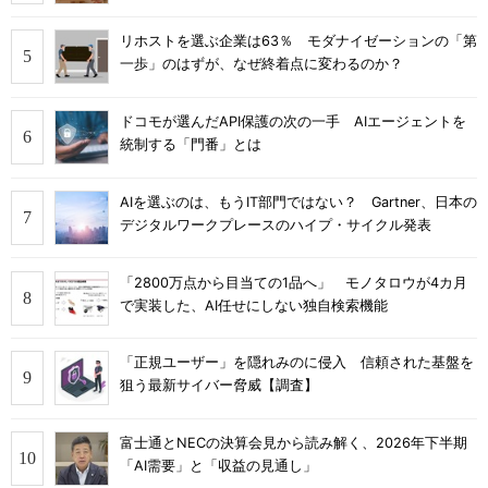
リホストを選ぶ企業は63％ モダナイゼーションの「第
一歩」のはずが、なぜ終着点に変わるのか？
ドコモが選んだAPI保護の次の一手 AIエージェントを
統制する「門番」とは
AIを選ぶのは、もうIT部門ではない？ Gartner、日本の
デジタルワークプレースのハイプ・サイクル発表
「2800万点から目当ての1品へ」 モノタロウが4カ月
で実装した、AI任せにしない独自検索機能
「正規ユーザー」を隠れみのに侵入 信頼された基盤を
狙う最新サイバー脅威【調査】
富士通とNECの決算会見から読み解く、2026年下半期
「AI需要」と「収益の見通し」