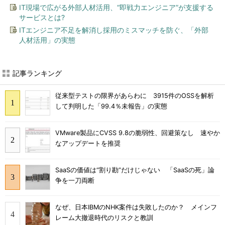
IT現場で広がる外部人材活用、“即戦力エンジニア”が支援する
サービスとは?
ITエンジニア不足を解消し採用のミスマッチを防ぐ、「外部
人材活用」の実態
記事ランキング
従来型テストの限界があらわに 3915件のOSSを解析
して判明した「99.4％未報告」の実態
VMware製品にCVSS 9.8の脆弱性、回避策なし 速やか
なアップデートを推奨
SaaSの価値は“割り勘”だけじゃない 「SaaSの死」論
争を一刀両断
なぜ、日本IBMのNHK案件は失敗したのか？ メインフ
レーム大撤退時代のリスクと教訓