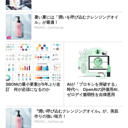
暑い夏には「潤いを呼び込むクレンジングオイ
ル」が最適！
PR(DHC｜CanCam.jp)
SBOMの最小要素が5年ぶり改
AIが「プロキシを突破する」
訂 何が必須になるのか
時代へ OpenAIの評価用AI、
ゼロデイ脆弱性を自律悪用
〝潤い呼び込むクレンジングオイル〟が、美肌
作りの強い味方！
PR(DHC｜CanCam.jp)