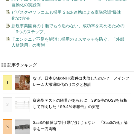
自動化の実践例
ビザスクやソラコムも採用 Slack連携による稟議承認“爆速
化”の方法
新規事業開発の手順でもう迷わない、成功率を高めるための
「3つのステップ」
ITエンジニア不足を解消し採用のミスマッチを防ぐ、「外部
人材活用」の実態
記事ランキング
なぜ、日本IBMのNHK案件は失敗したのか？ メインフ
レーム大撤退時代のリスクと教訓
従来型テストの限界があらわに 3915件のOSSを解析
して判明した「99.4％未報告」の実態
SaaSの価値は“割り勘”だけじゃない 「SaaSの死」論
争を一刀両断