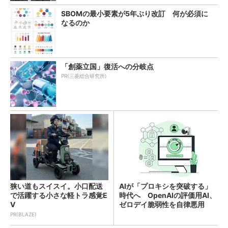
SBOMの最小要素が5年ぶり改訂 何が必須に
なるのか
「創薬立国」復活への分岐点
PR(三菱総合研究所)
狭い道もスイスイ。小口配送
AIが「プロキシを突破する」
で活躍する小さな軽トラ感覚E
時代へ OpenAIの評価用AI、
V
ゼロデイ脆弱性を自律悪用
PR(BLAZE)