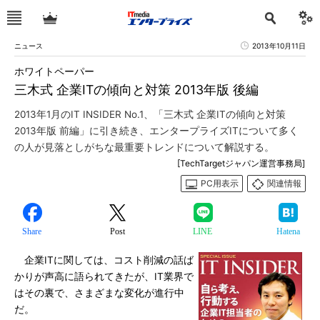
ニュース
2013年10月11日
ホワイトペーパー
三木式 企業ITの傾向と対策 2013年版 後編
2013年1月のIT INSIDER No.1、「三木式 企業ITの傾向と対策
2013年版 前編」に引き続き、エンタープライズITについて多く
の人が見落としがちな最重要トレンドについて解説する。
[TechTargetジャパン運営事務局]
PC用表示
関連情報
Share
Post
LINE
Hatena
企業ITに関しては、コスト削減の話ば
かりが声高に語られてきたが、IT業界で
はその裏で、さまざまな変化が進行中
だ。