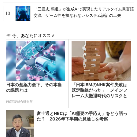
「三國志 覇道」が生成AIで実現したリアルタイム異言語
交流 ゲーム性を損なわないシステム設計の工夫
今、あなたにオススメ
日本の創薬力低下、その本当
「日本IBMのNHK案件失敗は
の課題とは
既定路線だった」 メインフ
レーム大撤退時代のリスクと
教訓
PR(三菱総合研究所)
富士通とNECは「AI需要の手応え」をどう語っ
た？ 2026年下半期の見通しを考察