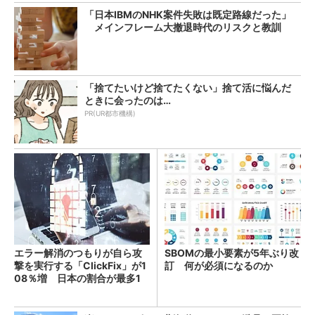
「日本IBMのNHK案件失敗は既定路線だった」
メインフレーム大撤退時代のリスクと教訓
「捨てたいけど捨てたくない」捨て活に悩んだ
ときに会ったのは…
PR(UR都市機構)
エラー解消のつもりが自ら攻
SBOMの最小要素が5年ぶり改
撃を実行する「ClickFix」が1
訂 何が必須になるのか
08％増 日本の割合が最多1
4％