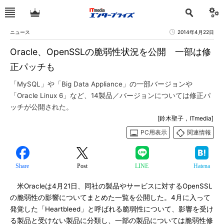
ニュース
2014年4月22日
Oracle、OpenSSLの脆弱性状況を公開 一部は修
正パッチも
「MySQL」や「Big Data Appliance」の一部バージョンや
「Oracle Linux 6」など、14製品／バージョンについては修正パ
ッチが公開された。
[鈴木聖子，ITmedia]
PC用表示
関連情報
Share
Post
LINE
Hatena
米Oracleは4月21日、同社の製品やサービスに対するOpenSSL
の脆弱性の影響についてまとめた一覧を公開した。4月に入って
発覚した「Heartbleed」と呼ばれる脆弱性について、影響を受け
る製品と受けない製品に分類し、一部の製品については脆弱性修