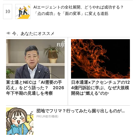
AIエージェントの全社展開、どうやれば成功する？
「点の成功」を「面の変革」に変える道筋
今、あなたにオススメ
富士通とNECは「AI需要の手
日本通運×アクセンチュアの12
応え」をどう語った？ 2026
4億円訴訟に学ぶ、なぜ大規模
年下半期の見通しを考察
開発は“燃える”のか
団地でフリマ？行ってみたら掘り出しものが…
PR(UR都市機構)