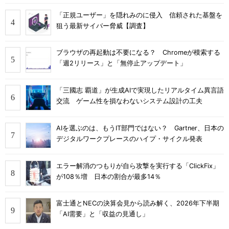
「正規ユーザー」を隠れみのに侵入 信頼された基盤を
狙う最新サイバー脅威【調査】
ブラウザの再起動は不要になる？ Chromeが模索する
「週2リリース」と「無停止アップデート」
「三國志 覇道」が生成AIで実現したリアルタイム異言語
交流 ゲーム性を損なわないシステム設計の工夫
AIを選ぶのは、もうIT部門ではない？ Gartner、日本の
デジタルワークプレースのハイプ・サイクル発表
エラー解消のつもりが自ら攻撃を実行する「ClickFix」
が108％増 日本の割合が最多14％
富士通とNECの決算会見から読み解く、2026年下半期
「AI需要」と「収益の見通し」