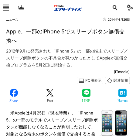
ニュース
2014年4月26日
Apple、一部のiPhone 5でスリープボタン無償交
換へ
2012年9月に発売された「iPhone 5」の一部の端末でスリープ／
スリープ解除ボタンの不具合が見つかったとしてAppleが無償交
換プログラムを5月2日に開始する。
[ITmedia]
PC用表示
関連情報
Share
Post
LINE
Hatena
米Appleは4月25日（現地時間）、「iPhone
5」の一部のモデルでスリープ／スリープ解除ボ
タンが機能しなくなることが判明したとして、
対象となる端末のボタンを無償で交換すると発