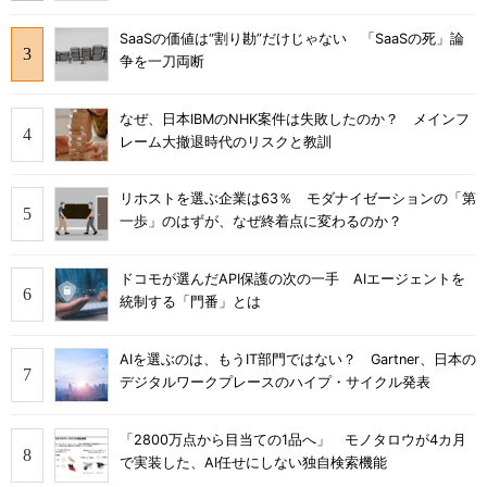
SaaSの価値は“割り勘”だけじゃない 「SaaSの死」論
争を一刀両断
なぜ、日本IBMのNHK案件は失敗したのか？ メインフ
レーム大撤退時代のリスクと教訓
リホストを選ぶ企業は63％ モダナイゼーションの「第
一歩」のはずが、なぜ終着点に変わるのか？
ドコモが選んだAPI保護の次の一手 AIエージェントを
統制する「門番」とは
AIを選ぶのは、もうIT部門ではない？ Gartner、日本の
デジタルワークプレースのハイプ・サイクル発表
「2800万点から目当ての1品へ」 モノタロウが4カ月
で実装した、AI任せにしない独自検索機能