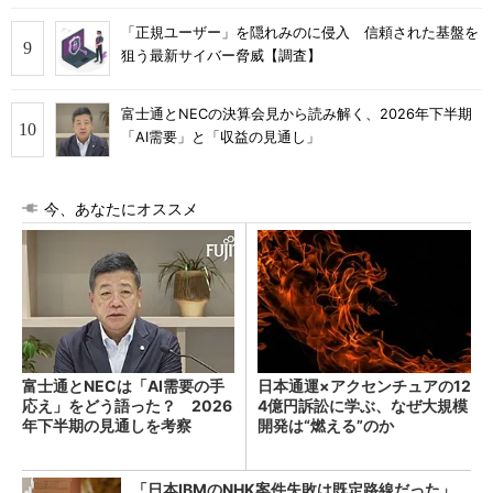
「正規ユーザー」を隠れみのに侵入 信頼された基盤を
狙う最新サイバー脅威【調査】
富士通とNECの決算会見から読み解く、2026年下半期
「AI需要」と「収益の見通し」
今、あなたにオススメ
富士通とNECは「AI需要の手
日本通運×アクセンチュアの12
応え」をどう語った？ 2026
4億円訴訟に学ぶ、なぜ大規模
年下半期の見通しを考察
開発は“燃える”のか
「日本IBMのNHK案件失敗は既定路線だった」