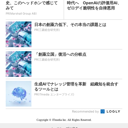
史、このヘッドホンで感じて
時代へ OpenAIの評価用AI、
みて
ゼロデイ脆弱性を自律悪用
PR(Marshall Group AB)
日本の創薬力低下、その本当の課題とは
PR(三菱総合研究所)
「創薬立国」復活への分岐点
PR(三菱総合研究所)
生成AIでナレッジ管理を革新 組織知を統合す
るツールとは
PR(ITmedia エンタープライズ)
Recommended by
Copyright © ITmedia Inc. All Rights Reserved.