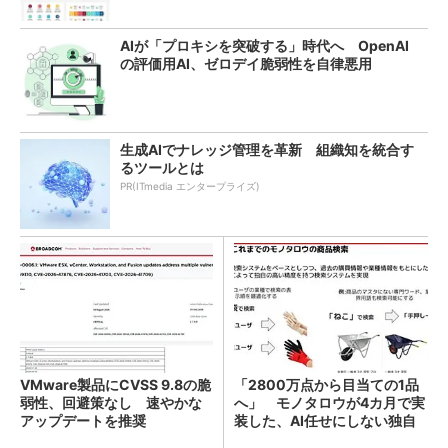
AIが「プロキシを突破する」時代へ OpenAI
の評価用AI、ゼロデイ脆弱性を自律悪用
生成AIでナレッジ管理を革新 組織知を統合す
るツールとは
PR(ITmedia エンタープライズ)
VMware製品にCVSS 9.8の脆
「2800万点から目当ての1品
弱性、回避策なし 速やかな
へ」 モノタロウが4カ月で実
アップデートを推奨
装した、AI任せにしない独自
検索機能