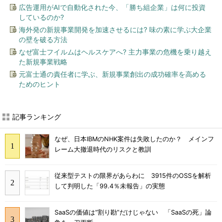
広告運用がAIで自動化された今、「勝ち組企業」は何に投資
しているのか?
海外発の新規事業開発を加速させるには? 味の素に学ぶ大企業
の壁を破る方法
なぜ富士フイルムはヘルスケアへ? 主力事業の危機を乗り越え
た新規事業戦略
元富士通の責任者に学ぶ、新規事業創出の成功確率を高める
ためのヒント
記事ランキング
なぜ、日本IBMのNHK案件は失敗したのか？ メインフ
レーム大撤退時代のリスクと教訓
従来型テストの限界があらわに 3915件のOSSを解析
して判明した「99.4％未報告」の実態
SaaSの価値は“割り勘”だけじゃない 「SaaSの死」論