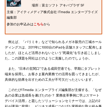
場所：富士ソフト アキバプラザ 5F
主催：アイティメディア株式会社 ITmedia エンタープライズ
編集部
参加のお申込みは
こちら
から
例えば、「パリミキ」などで知られるメガネ販売の三城ホール
ディングスは、2011年に1000台のiPadを店舗スタッフに配布しま
したが、ほとんど活用されないという“死蔵化”を引き起こしまし
た。この課題を同社はどのように克服したのでしょうか。
また、“日本の玄関口”である成田空港でも、早期にタブレット
端末を採用し、お客さま案内業務での活用を図ってきましたが、
具体的な効果を出すための工夫が不可欠だったといいます。
このたびITmedia エンタープライズ編集部が主催する、「なぜ
あの企業は急成長を遂げたのか？ 業務改革事例に学ぶスマート
デバイス活用」と題したソリューションセミナーでは、上記の2
社が講演に登壇し、ビジネス成長につなげた実践的な取り組み事