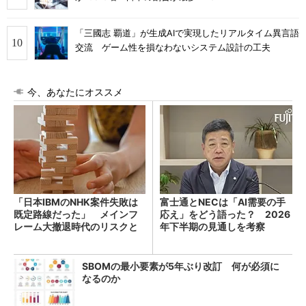
「三國志 覇道」が生成AIで実現したリアルタイム異言語
交流 ゲーム性を損なわないシステム設計の工夫
今、あなたにオススメ
「日本IBMのNHK案件失敗は
富士通とNECは「AI需要の手
既定路線だった」 メインフ
応え」をどう語った？ 2026
レーム大撤退時代のリスクと
年下半期の見通しを考察
教訓
SBOMの最小要素が5年ぶり改訂 何が必須に
なるのか