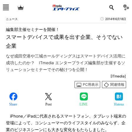
ニュース
2014年6月18日
編集部主催セミナーを開催！
スマートデバイスで成果を出す企業、そうでない
企業
なぜ成田空港や三城ホールディングスはスマートデバイス活用に
成功したのか？ ITmedia エンタープライズ編集部が主催するソ
リューションセミナーでその秘けつを公開！
[ITmedia]
PC用表示
関連情報
Share
Post
LINE
Hatena
iPhone／iPadに代表されるスマートフォン、タブレット端末の
登場によって、コンシューマーのライフスタイルのみならず、企
業のビジネスシーンにも大きな変化をもたらしました。