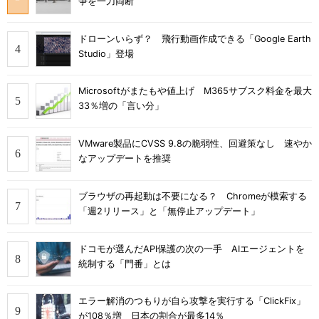
争を一刀両断
ドローンいらず？ 飛行動画作成できる「Google Earth
Studio」登場
Microsoftがまたもや値上げ M365サブスク料金を最大
33％増の「言い分」
VMware製品にCVSS 9.8の脆弱性、回避策なし 速やか
なアップデートを推奨
ブラウザの再起動は不要になる？ Chromeが模索する
「週2リリース」と「無停止アップデート」
ドコモが選んだAPI保護の次の一手 AIエージェントを
統制する「門番」とは
エラー解消のつもりが自ら攻撃を実行する「ClickFix」
が108％増 日本の割合が最多14％