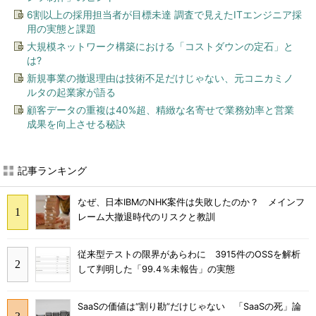
6割以上の採用担当者が目標未達 調査で見えたITエンジニア採
用の実態と課題
大規模ネットワーク構築における「コストダウンの定石」と
は?
新規事業の撤退理由は技術不足だけじゃない、元コニカミノ
ルタの起業家が語る
顧客データの重複は40%超、精緻な名寄せで業務効率と営業
成果を向上させる秘訣
記事ランキング
なぜ、日本IBMのNHK案件は失敗したのか？ メインフ
レーム大撤退時代のリスクと教訓
従来型テストの限界があらわに 3915件のOSSを解析
して判明した「99.4％未報告」の実態
SaaSの価値は“割り勘”だけじゃない 「SaaSの死」論