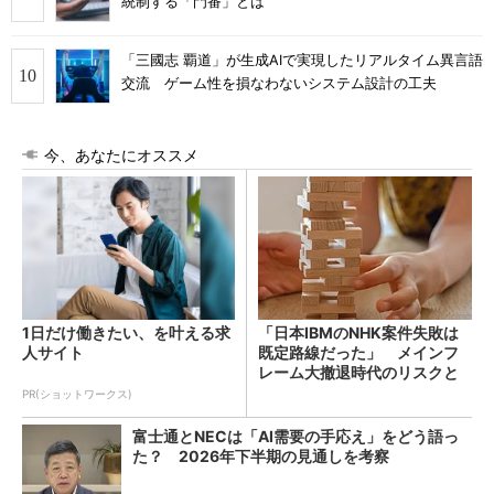
統制する「門番」とは
「三國志 覇道」が生成AIで実現したリアルタイム異言語
交流 ゲーム性を損なわないシステム設計の工夫
今、あなたにオススメ
1日だけ働きたい、を叶える求
「日本IBMのNHK案件失敗は
人サイト
既定路線だった」 メインフ
レーム大撤退時代のリスクと
教訓
PR(ショットワークス)
富士通とNECは「AI需要の手応え」をどう語っ
た？ 2026年下半期の見通しを考察