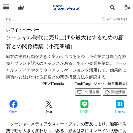
レビュー
2015年1月15日
ホワイトペーパー
ソーシャル時代に売り上げを最大化するための顧
客との関係構築（小売業編）
顧客の消費行動が大きく変わりつつある今、小売業には新たな販
売とブランド訴求のチャンスがある。ある小売業を例に、ソーシ
ャルメディアやクラウドアプリケーションを活用して、効果的に
購買へと結び付ける顧客との関係構築方法を解説する。
[PR／ITmedia ，TechTargetジャパン運営事務局]
PC用表示
関連情報
Share
Post
LINE
Hatena
ソーシャルメディアやスマートフォンの普及により、顧客の消
費行動が大きく変わりつつある。顧客は常にオンライン状態にあ