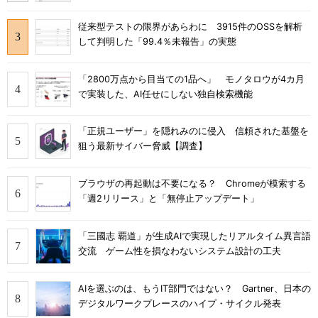
従来型テストの限界があらわに 3915件のOSSを解析
して判明した「99.4％未報告」の実態
「2800万点から目当ての1品へ」 モノタロウが4カ月
で実装した、AI任せにしない独自検索機能
「正規ユーザー」を隠れみのに侵入 信頼された基盤を
狙う最新サイバー脅威【調査】
ブラウザの再起動は不要になる？ Chromeが模索する
「週2リリース」と「無停止アップデート」
「三國志 覇道」が生成AIで実現したリアルタイム異言語
交流 ゲーム性を損なわないシステム設計の工夫
AIを選ぶのは、もうIT部門ではない？ Gartner、日本の
デジタルワークプレースのハイプ・サイクル発表