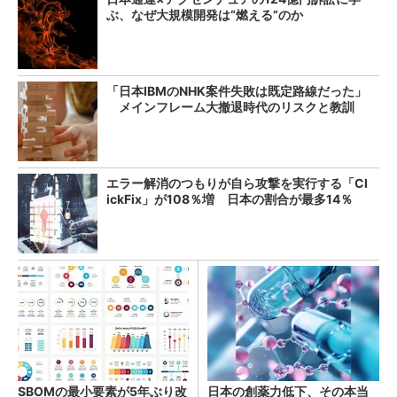
ぶ、なぜ大規模開発は“燃える”のか
「日本IBMのNHK案件失敗は既定路線だった」
メインフレーム大撤退時代のリスクと教訓
エラー解消のつもりが自ら攻撃を実行する「Cl
ickFix」が108％増 日本の割合が最多14％
SBOMの最小要素が5年ぶり改
日本の創薬力低下、その本当