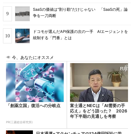
SaaSの価値は“割り勘”だけじゃない 「SaaSの死」論
争を一刀両断
ドコモが選んだAPI保護の次の一手 AIエージェントを
統制する「門番」とは
今、あなたにオススメ
「創薬立国」復活への分岐点
富士通とNECは「AI需要の手
応え」をどう語った？ 2026
年下半期の見通しを考察
PR(三菱総合研究所)
日本通運×アクセンチュアの124億円訴訟に学