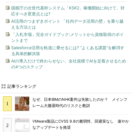
国税庁の次世代基幹システム「KSK2」稼働開始に向けて、対
応すべき変更点とは?
AI活用のつまずきポイント 「社内データ活用の壁」を乗り越
える方法とは
「入札市場」完全ガイドブック:メリットから資格取得のポイ
ントまで
Salesforce活用を軌道に乗せるには? “よくある課題”を解消す
る具体的解決策
AIの導入だけで終わらせない、全社規模でAIを定着させるため
の4つのステップ
記事ランキング
なぜ、日本IBMのNHK案件は失敗したのか？ メインフ
レーム大撤退時代のリスクと教訓
VMware製品にCVSS 9.8の脆弱性、回避策なし 速やか
なアップデートを推奨