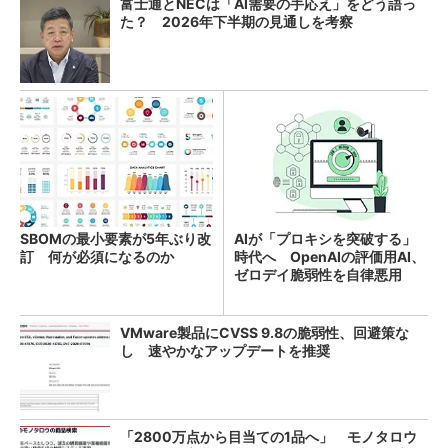
富士通とNECは「AI需要の手応え」をどう語っ
た？ 2026年下半期の見通しを考察
SBOMの最小要素が5年ぶり改
AIが「プロキシを突破する」
訂 何が必須になるのか
時代へ OpenAIの評価用AI、
ゼロデイ脆弱性を自律悪用
VMware製品にCVSS 9.8の脆弱性、回避策な
し 速やかなアップデートを推奨
「2800万点から目当ての1品へ」 モノタロウ