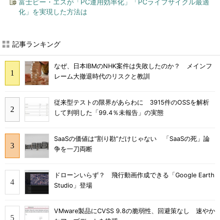
富士ピー・エスが「PC運用効率化」「PCライフサイクル最適
化」を実現した方法は
記事ランキング
なぜ、日本IBMのNHK案件は失敗したのか？ メインフ
レーム大撤退時代のリスクと教訓
従来型テストの限界があらわに 3915件のOSSを解析
して判明した「99.4％未報告」の実態
SaaSの価値は“割り勘”だけじゃない 「SaaSの死」論
争を一刀両断
ドローンいらず？ 飛行動画作成できる「Google Earth
Studio」登場
VMware製品にCVSS 9.8の脆弱性、回避策なし 速やか