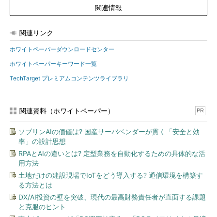
関連情報
関連リンク
ホワイトペーパーダウンロードセンター
ホワイトペーパーキーワード一覧
TechTarget プレミアムコンテンツライブラリ
関連資料（ホワイトペーパー）
PR
ソブリンAIの価値は? 国産サーバベンダーが貫く「安全と効
率」の設計思想
RPAとAIの違いとは? 定型業務を自動化するための具体的な活
用方法
土地だけの建設現場でIoTをどう導入する? 通信環境を構築す
る方法とは
DX/AI投資の壁を突破、現代の最高財務責任者が直面する課題
と克服のヒント