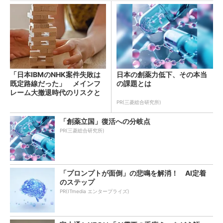
「日本IBMのNHK案件失敗は
日本の創薬力低下、その本当
既定路線だった」 メインフ
の課題とは
レーム大撤退時代のリスクと
教訓
PR(三菱総合研究所)
「創薬立国」復活への分岐点
PR(三菱総合研究所)
「プロンプトが面倒」の悲鳴を解消！ AI定着
のステップ
PR(ITmedia エンタープライズ)