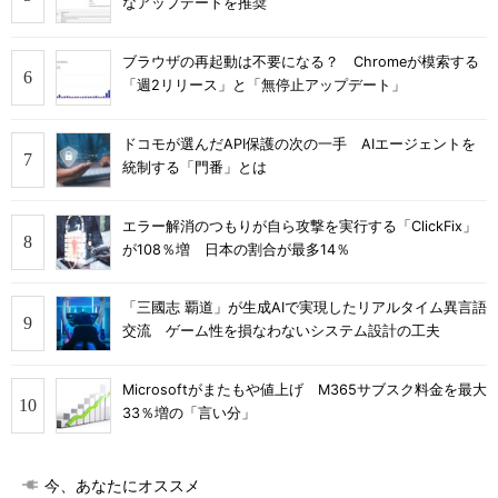
なアップデートを推奨
ブラウザの再起動は不要になる？ Chromeが模索する
「週2リリース」と「無停止アップデート」
ドコモが選んだAPI保護の次の一手 AIエージェントを
統制する「門番」とは
エラー解消のつもりが自ら攻撃を実行する「ClickFix」
が108％増 日本の割合が最多14％
「三國志 覇道」が生成AIで実現したリアルタイム異言語
交流 ゲーム性を損なわないシステム設計の工夫
Microsoftがまたもや値上げ M365サブスク料金を最大
33％増の「言い分」
今、あなたにオススメ