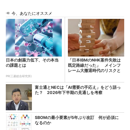
今、あなたにオススメ
日本の創薬力低下、その本当
「日本IBMのNHK案件失敗は
の課題とは
既定路線だった」 メインフ
レーム大撤退時代のリスクと
教訓
PR(三菱総合研究所)
富士通とNECは「AI需要の手応え」をどう語っ
た？ 2026年下半期の見通しを考察
SBOMの最小要素が5年ぶり改訂 何が必須に
なるのか