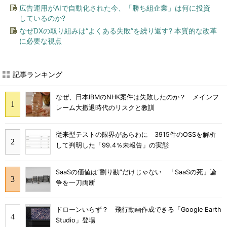
広告運用がAIで自動化された今、「勝ち組企業」は何に投資
しているのか?
なぜDXの取り組みは“よくある失敗”を繰り返す? 本質的な改革
に必要な視点
記事ランキング
なぜ、日本IBMのNHK案件は失敗したのか？ メインフ
レーム大撤退時代のリスクと教訓
従来型テストの限界があらわに 3915件のOSSを解析
して判明した「99.4％未報告」の実態
SaaSの価値は“割り勘”だけじゃない 「SaaSの死」論
争を一刀両断
ドローンいらず？ 飛行動画作成できる「Google Earth
Studio」登場