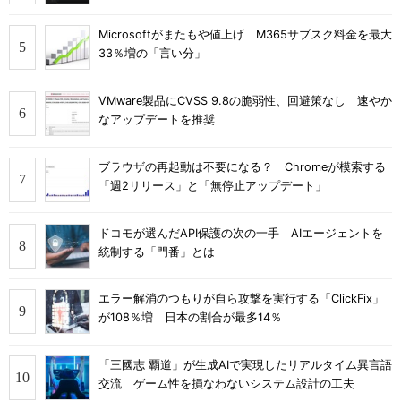
Microsoftがまたもや値上げ M365サブスク料金を最大
33％増の「言い分」
VMware製品にCVSS 9.8の脆弱性、回避策なし 速やか
なアップデートを推奨
ブラウザの再起動は不要になる？ Chromeが模索する
「週2リリース」と「無停止アップデート」
ドコモが選んだAPI保護の次の一手 AIエージェントを
統制する「門番」とは
エラー解消のつもりが自ら攻撃を実行する「ClickFix」
が108％増 日本の割合が最多14％
「三國志 覇道」が生成AIで実現したリアルタイム異言語
交流 ゲーム性を損なわないシステム設計の工夫