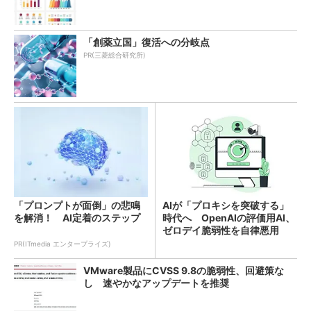
「創薬立国」復活への分岐点
PR(三菱総合研究所)
「プロンプトが面倒」の悲鳴
AIが「プロキシを突破する」
を解消！ AI定着のステップ
時代へ OpenAIの評価用AI、
ゼロデイ脆弱性を自律悪用
PR(ITmedia エンタープライズ)
VMware製品にCVSS 9.8の脆弱性、回避策な
し 速やかなアップデートを推奨