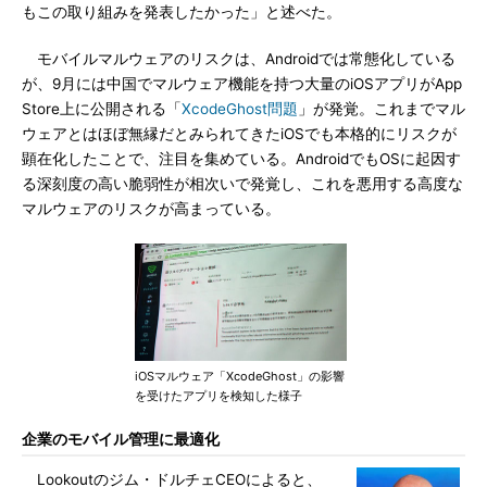
もこの取り組みを発表したかった」と述べた。
モバイルマルウェアのリスクは、Androidでは常態化している
が、9月には中国でマルウェア機能を持つ大量のiOSアプリがApp
Store上に公開される「
XcodeGhost問題
」が発覚。これまでマル
ウェアとはほぼ無縁だとみられてきたiOSでも本格的にリスクが
顕在化したことで、注目を集めている。AndroidでもOSに起因す
る深刻度の高い脆弱性が相次いで発覚し、これを悪用する高度な
マルウェアのリスクが高まっている。
iOSマルウェア「XcodeGhost」の影響
を受けたアプリを検知した様子
企業のモバイル管理に最適化
Lookoutのジム・ドルチェCEOによると、