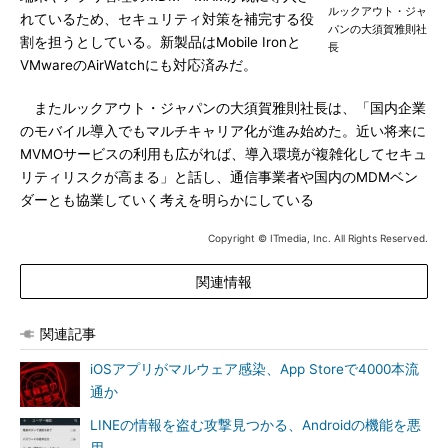
ルックアウト・ジャ
れているため、セキュリティ対策を補完する役
パンの大須賀雅則社
割を担うとしている。新製品はMobile Ironと
長
VMwareのAirWatchにも対応済みだ。
またルックアウト・ジャパンの大須賀雅則社長は、「国内企業
のモバイル導入でもマルチキャリア化が進み始めた。近い将来に
MVMOサービスの利用も広がれば、導入環境が複雑化してセキュ
リティリスクが高まる」と話し、通信事業者や国内のMDMベン
ダーとも協業していく考えを明らかにしている
Copyright © ITmedia, Inc. All Rights Reserved.
関連情報
関連記事
iOSアプリがマルウェア感染、App Storeで4000本流
通か
LINEの情報を盗む攻撃見つかる、Androidの機能を悪