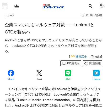
ニュース
2015年10月6日
企業スマホにもマルウェア対策――Lookoutと
CTCが提供へ
Androidに限らずiOSでもマルウェアリスクが高まっていることか
ら、LookoutとCTCは企業向けのマルウェア対策を国内展開す
る。
[
國谷武史
，ITmedia]
PC用表示
関連情報
Share
Post
LINE
Hatena
モバイルセキュリティ企業の米Lookoutと伊藤忠テクノソリュ
ーションズ（CTC）は10月6日、Lookoutの企業向けセキュリテ
ィ製品「Lookout Mobile Threat Protection」の国内提供を開始
した。AndroidおよびiOS端末に対応したマルウェア対策を可能に