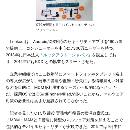
CTCが展開するモバイルセキュリティの
ソリューション
Lookoutは、Android/iOS対応のセキュリティアプリを190カ国
で提供し、コンシューマーを中心に7300万ユーザーを持つ。
2013年に日本法人「
ルックアウト・ジャパン
」を設立してお
り、2014年にはKDDIとの協業もスタートさせた。
企業や組織ではここ数年間にスマートフォンやタブレット端末
の導入が広がり、端末の管理や盗難・紛失による情報漏えい対策
などを目的に、MDMを利用するケースが一般的になった。た
だ、採用OSではiOSのiPhoneやiPadが多いことから、マルウェア
対策の必要性はあまり意識されてこなかった。
記者会見したCTC取締役 専務執行役員の松澤政章氏は、
「MDM・MAMとID管理に待望のマルウェア対策を加えることで
包括的なモバイルセキュリティが実現できた。本音では9月中に