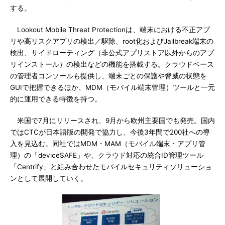
する。
Lookout Mobile Threat Protectionは、端末における不正アプ
リや高リスクアプリの検出／駆除、root化およびJailbreak端末の
検出、サイドローティング（非公式アプリストア以外からのアプ
リインストール）の検出などの機能を搭載する。クラウドベース
の管理者コンソールも提供し、端末ごとの保護や脅威の状態を
GUIで把握できるほか、MDM（モバイル端末管理）ツールと一元
的に運用できる特徴を持つ。
米国で7月にリリースされ、9月から欧州主要国でも発売。国内
ではCTCが日本語版の開発で協力し、今後3年間で200社への導
入を見込む。同社ではMDM・MAM（モバイル端末・アプリ管
理）の「deviceSAFE」や、クラウド対応の統合ID管理ツール
「Centrify」と組み合わせたモバイルセキュリティソリューショ
ンとして展開していく。