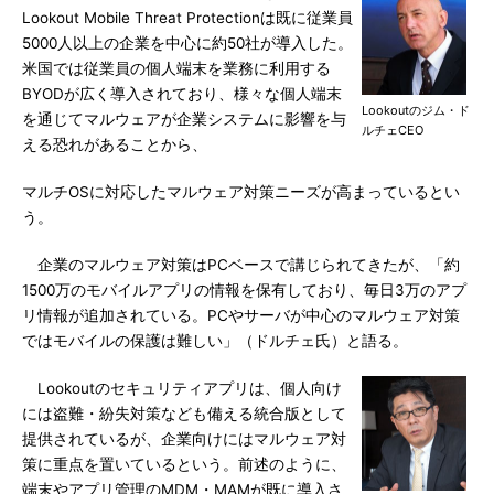
Lookout Mobile Threat Protectionは既に従業員
5000人以上の企業を中心に約50社が導入した。
米国では従業員の個人端末を業務に利用する
BYODが広く導入されており、様々な個人端末
Lookoutのジム・ド
を通じてマルウェアが企業システムに影響を与
ルチェCEO
える恐れがあることから、
マルチOSに対応したマルウェア対策ニーズが高まっているとい
う。
企業のマルウェア対策はPCベースで講じられてきたが、「約
1500万のモバイルアプリの情報を保有しており、毎日3万のアプ
リ情報が追加されている。PCやサーバが中心のマルウェア対策
ではモバイルの保護は難しい」（ドルチェ氏）と語る。
Lookoutのセキュリティアプリは、個人向け
には盗難・紛失対策なども備える統合版として
提供されているが、企業向けにはマルウェア対
策に重点を置いているという。前述のように、
端末やアプリ管理のMDM・MAMが既に導入さ