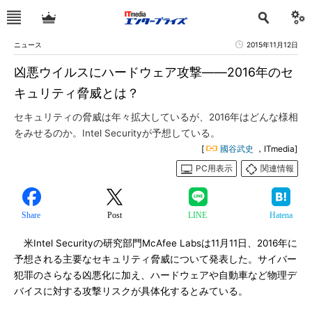
ニュース
2015年11月12日
凶悪ウイルスにハードウェア攻撃――2016年のセ
キュリティ脅威とは？
セキュリティの脅威は年々拡大しているが、2016年はどんな様相
をみせるのか。Intel Securityが予想している。
[
國谷武史
，ITmedia]
PC用表示
関連情報
Share
Post
LINE
Hatena
米Intel Securityの研究部門McAfee Labsは11月11日、2016年に
予想される主要なセキュリティ脅威について発表した。サイバー
犯罪のさらなる凶悪化に加え、ハードウェアや自動車など物理デ
バイスに対する攻撃リスクが具体化するとみている。