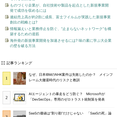
ものづくり企業が、自社技術や製品を起点とした新規事業開
発で成功を収めるには
連結売上高が約2倍に成長、富士フイルムが実践した新規事業
創出の戦略とは?
情報漏えいと業務停止を防ぐ、“止まらないネットワーク”を構
築するための道筋
海外発の新規事業開発を加速させるには? 味の素に学ぶ大企業
の壁を破る方法
記事ランキング
なぜ、日本IBMのNHK案件は失敗したのか？ メインフ
レーム大撤退時代のリスクと教訓
AIエージェントの暴走をどう防ぐ？ Microsoftが
「DevSecOps」専用のゼロトラスト統制策を発表
SaaSの価値は“割り勘”だけじゃない 「SaaSの死」論