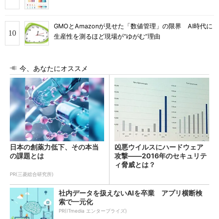
GMOとAmazonが見せた「数値管理」の限界 AI時代に
生産性を測るほど現場が“ゆがむ”理由
今、あなたにオススメ
日本の創薬力低下、その本当
凶悪ウイルスにハードウェア
の課題とは
攻撃――2016年のセキュリテ
ィ脅威とは？
PR(三菱総合研究所)
社内データを扱えないAIを卒業 アプリ横断検
索で一元化
PR(ITmedia エンタープライズ)