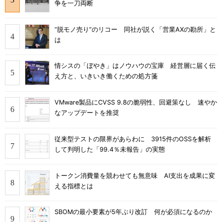
争を一刀両断
“脱モノ売り”のリコー 同社が説く「営業AXの勘所」と
は
情シスの「ぼやき」はノウハウの宝庫 経営層に届く伝
え方と、いきいき働くための処方箋
VMware製品にCVSS 9.8の脆弱性、回避策なし 速やか
なアップデートを推奨
従来型テストの限界があらわに 3915件のOSSを解析
して判明した「99.4％未報告」の実態
トークン消費量を競わせても無意味 AI支出を成果に変
える指標とは
SBOMの最小要素が5年ぶり改訂 何が必須になるのか