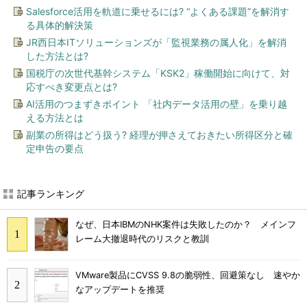
Salesforce活用を軌道に乗せるには? “よくある課題”を解消す
る具体的解決策
JR西日本ITソリューションズが「監視業務の属人化」を解消
した方法とは?
国税庁の次世代基幹システム「KSK2」稼働開始に向けて、対
応すべき変更点とは?
AI活用のつまずきポイント 「社内データ活用の壁」を乗り越
える方法とは
副業の所得はどう扱う? 経理が押さえておきたい所得区分と確
定申告の要点
記事ランキング
なぜ、日本IBMのNHK案件は失敗したのか？ メインフ
レーム大撤退時代のリスクと教訓
VMware製品にCVSS 9.8の脆弱性、回避策なし 速やか
なアップデートを推奨