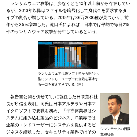
ランサムウェア攻撃は、少なくとも10年以上前から存在してい
るが、2013年以降はファイルを暗号化して身代金を要求するタ
イプの割合が増している。2015年は36万2000種が見つかり、前
年から35％増加した。滝口氏によれば、日本では平均で毎日215
件のランサムウェア攻撃が発生しているという。
ランサムウェアは偽ソフト型から暗号化
型にシフトし、ユーザーに金銭を要求す
る手口を変えてきている（同）
報告書公開と併せて1月に就任した日隈寛和社
長が所信を表明。同氏は日本アルテラや日本マ
イクロソフトで要職を務め、「半導体業界はシ
ステムに組み込む製品のビジネス、IT業界では
企業のエンドユーザーにシステムを提供するビ
シマンテックの日隈
ジネスを経験した。セキュリティ業界ではその
寛和社長