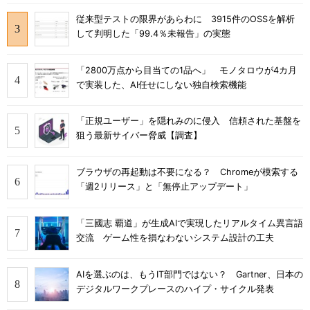
従来型テストの限界があらわに 3915件のOSSを解析
して判明した「99.4％未報告」の実態
「2800万点から目当ての1品へ」 モノタロウが4カ月
で実装した、AI任せにしない独自検索機能
「正規ユーザー」を隠れみのに侵入 信頼された基盤を
狙う最新サイバー脅威【調査】
ブラウザの再起動は不要になる？ Chromeが模索する
「週2リリース」と「無停止アップデート」
「三國志 覇道」が生成AIで実現したリアルタイム異言語
交流 ゲーム性を損なわないシステム設計の工夫
AIを選ぶのは、もうIT部門ではない？ Gartner、日本の
デジタルワークプレースのハイプ・サイクル発表