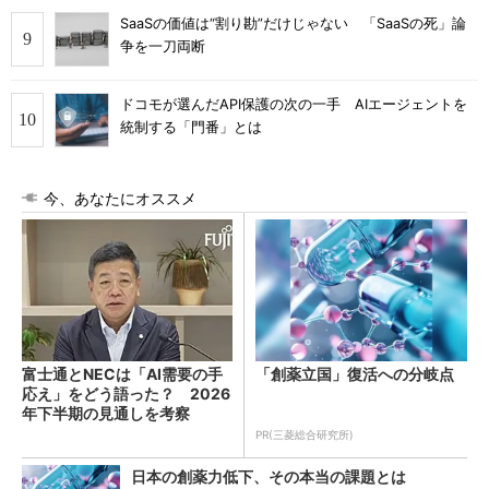
SaaSの価値は“割り勘”だけじゃない 「SaaSの死」論
争を一刀両断
ドコモが選んだAPI保護の次の一手 AIエージェントを
統制する「門番」とは
今、あなたにオススメ
富士通とNECは「AI需要の手
「創薬立国」復活への分岐点
応え」をどう語った？ 2026
年下半期の見通しを考察
PR(三菱総合研究所)
日本の創薬力低下、その本当の課題とは