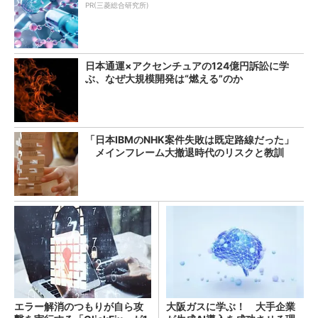
PR(三菱総合研究所)
日本通運×アクセンチュアの124億円訴訟に学
ぶ、なぜ大規模開発は“燃える”のか
「日本IBMのNHK案件失敗は既定路線だった」
メインフレーム大撤退時代のリスクと教訓
エラー解消のつもりが自ら攻
大阪ガスに学ぶ！ 大手企業