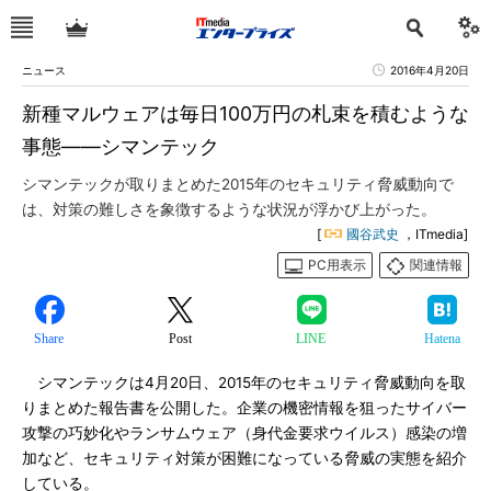
ニュース
2016年4月20日
新種マルウェアは毎日100万円の札束を積むような
事態――シマンテック
シマンテックが取りまとめた2015年のセキュリティ脅威動向で
は、対策の難しさを象徴するような状況が浮かび上がった。
[
國谷武史
，ITmedia]
PC用表示
関連情報
Share
Post
LINE
Hatena
シマンテックは4月20日、2015年のセキュリティ脅威動向を取
りまとめた報告書を公開した。企業の機密情報を狙ったサイバー
攻撃の巧妙化やランサムウェア（身代金要求ウイルス）感染の増
加など、セキュリティ対策が困難になっている脅威の実態を紹介
している。