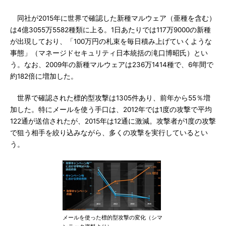
同社が2015年に世界で確認した新種マルウェア（亜種を含む）
は4億3055万5582種類に上る。1日あたりでは117万9000の新種
が出現しており、「100万円の札束を毎日積み上げていくような
事態」（マネージドセキュリティ日本統括の滝口博昭氏）とい
う。なお、2009年の新種マルウェアは236万1414種で、6年間で
約182倍に増加した。
世界で確認された標的型攻撃は1305件あり、前年から55％増
加した。特にメールを使う手口は、2012年では1度の攻撃で平均
122通が送信されたが、2015年は12通に激減。攻撃者が1度の攻撃
で狙う相手を絞り込みながら、多くの攻撃を実行しているとい
う。
メールを使った標的型攻撃の変化（シマ