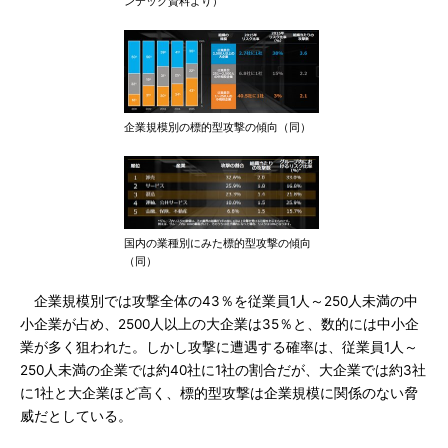
ンテック資料より）
企業規模別の標的型攻撃の傾向（同）
国内の業種別にみた標的型攻撃の傾向
（同）
企業規模別では攻撃全体の43％を従業員1人～250人未満の中
小企業が占め、2500人以上の大企業は35％と、数的には中小企
業が多く狙われた。しかし攻撃に遭遇する確率は、従業員1人～
250人未満の企業では約40社に1社の割合だが、大企業では約3社
に1社と大企業ほど高く、標的型攻撃は企業規模に関係のない脅
威だとしている。