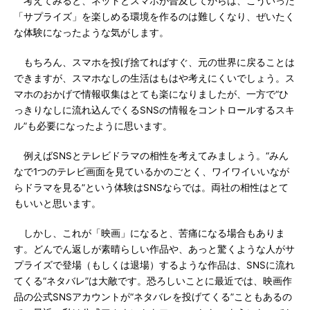
考えてみると、ネットとスマホが普及してからは、こういった
「サプライズ」を楽しめる環境を作るのは難しくなり、ぜいたく
な体験になったような気がします。
もちろん、スマホを投げ捨てればすぐ、元の世界に戻ることは
できますが、スマホなしの生活はもはや考えにくいでしょう。ス
マホのおかげで情報収集はとても楽になりましたが、一方で“ひ
っきりなしに流れ込んでくるSNSの情報をコントロールするスキ
ル”も必要になったように思います。
例えばSNSとテレビドラマの相性を考えてみましょう。“みん
なで1つのテレビ画面を見ているかのごとく、ワイワイいいなが
らドラマを見る”という体験はSNSならでは。両社の相性はとて
もいいと思います。
しかし、これが「映画」になると、苦痛になる場合もありま
す。どんでん返しが素晴らしい作品や、あっと驚くような人がサ
プライズで登場（もしくは退場）するような作品は、SNSに流れ
てくる“ネタバレ”は大敵です。恐ろしいことに最近では、映画作
品の公式SNSアカウントが“ネタバレを投げてくる”こともあるの