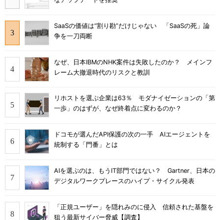
SaaSの価値は“割り勘”だけじゃない 「SaaSの死」論
争を一刀両断
なぜ、日本IBMのNHK案件は失敗したのか？ メインフ
レーム大撤退時代のリスクと教訓
リホストを選ぶ企業は63％ モダナイゼーションの「第
一歩」のはずが、なぜ終着点に変わるのか？
ドコモが選んだAPI保護の次の一手 AIエージェントを
統制する「門番」とは
AIを選ぶのは、もうIT部門ではない？ Gartner、日本の
デジタルワークプレースのハイプ・サイクル発表
「正規ユーザー」を隠れみのに侵入 信頼された基盤を
狙う最新サイバー脅威【調査】