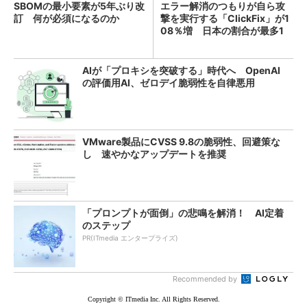
SBOMの最小要素が5年ぶり改
エラー解消のつもりが自ら攻
訂 何が必須になるのか
撃を実行する「ClickFix」が1
08％増 日本の割合が最多1
4％
AIが「プロキシを突破する」時代へ OpenAI
の評価用AI、ゼロデイ脆弱性を自律悪用
VMware製品にCVSS 9.8の脆弱性、回避策な
し 速やかなアップデートを推奨
「プロンプトが面倒」の悲鳴を解消！ AI定着
のステップ
PR(ITmedia エンタープライズ)
Recommended by
Copyright © ITmedia Inc. All Rights Reserved.