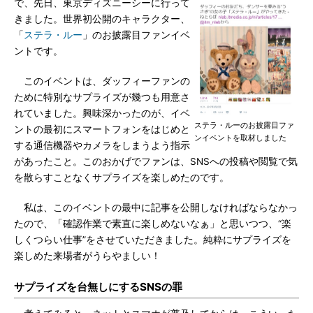
で、先日、東京ディズニーシーに行って
きました。世界初公開のキャラクター、
「
ステラ・ルー
」のお披露目ファンイベ
ントです。
このイベントは、ダッフィーファンの
ために特別なサプライズが幾つも用意さ
れていました。興味深かったのが、イベ
ステラ・ルーのお披露目ファ
ントの最初にスマートフォンをはじめと
ンイベントを取材しました
する通信機器やカメラをしまうよう指示
があったこと。このおかげでファンは、SNSへの投稿や閲覧で気
を散らすことなくサプライズを楽しめたのです。
私は、このイベントの最中に記事を公開しなければならなかっ
たので、「確認作業で素直に楽しめないなぁ」と思いつつ、“楽
しくつらい仕事”をさせていただきました。純粋にサプライズを
楽しめた来場者がうらやましい！
サプライズを台無しにするSNSの罪