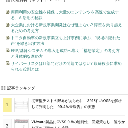
商用利用の安全性を確保し大量のコンテンツを高速で生成す
る、AI活用の秘訣
大企業における新規事業開発はなぜ進まない? 障壁を乗り越え
るための考え方
トヨタ自動車の新規事業立ち上げ事例に学ぶ、“現場の隠れた
声”を導き出す方法
ERP/基幹システムの導入を成功へ導く「構想策定」の考え方
と具体的な進め方
サイバーリスクはIT部門だけの問題ではない? 取締役会に求め
られる役割とは
記事ランキング
従来型テストの限界があらわに 3915件のOSSを解析
して判明した「99.4％未報告」の実態
VMware製品にCVSS 9.8の脆弱性、回避策なし 速やか
なアップデートを推奨