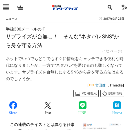
ニュース
2017年3月28日
半径300メートルのIT
サプライズが台無し！ そんな“ネタバレSNS”か
ら身を守る方法
（1/2 ページ）
ネットでいつでもどこでもすぐに情報をキャッチできる便利な時
代になりましたが、一方で“ネタバレ”を避けるのも難しくなって
います。サプライズを台無しにするSNSから身を守る方法はある
のでしょうか。
[
宮田健
，ITmedia]
PC用表示
関連情報
Share
Post
LINE
Hatena
この連載のテイストとは異なる仕事