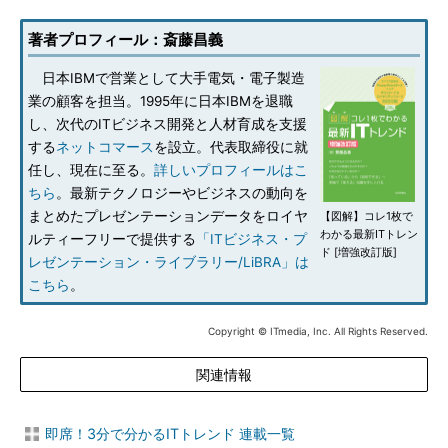
著者プロフィール：斎藤昌義
日本IBMで営業として大手電気・電子製造
業の顧客を担当。1995年に日本IBMを退職
し、次代のITビジネス開発と人材育成を支援
する
ネットコマース
を設立。代表取締役に就
任し、現在に至る。
詳しいプロフィールはこ
ちら
。最新テクノロジーやビジネスの動向を
まとめたプレゼンテーションデータをロイヤ
【図解】コレ1枚で
わかる最新ITトレン
ルティーフリーで提供する
「ITビジネス・プ
ド [増強改訂版]
レゼンテーション・ライブラリー/LiBRA」は
こちら
。
Copyright © ITmedia, Inc. All Rights Reserved.
関連情報
即席！3分で分かるITトレンド 連載一覧