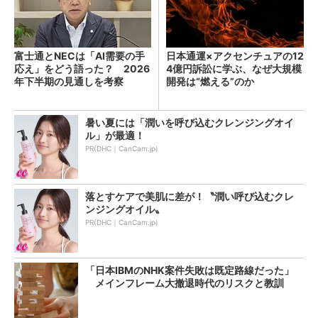
富士通とNECは「AI需要の手
日本通運×アクセンチュアの12
応え」をどう語った？ 2026
4億円訴訟に学ぶ、なぜ大規模
年下半期の見通しを考察
開発は“燃える”のか
暑い夏には「潤いを呼び込むクレンジングオイ
ル」が最適！
PR(DHC｜CanCam.jp)
落とすケアで美肌に差が！〝潤い呼び込むクレ
ンジングオイル〟
PR(DHC｜CanCam.jp)
「日本IBMのNHK案件失敗は既定路線だった」
メインフレーム大撤退時代のリスクと教訓