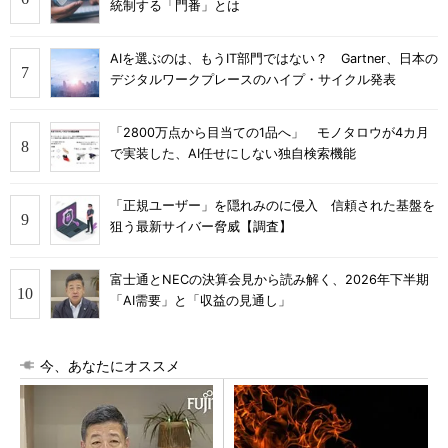
統制する「門番」とは
AIを選ぶのは、もうIT部門ではない？ Gartner、日本の
デジタルワークプレースのハイプ・サイクル発表
「2800万点から目当ての1品へ」 モノタロウが4カ月
で実装した、AI任せにしない独自検索機能
「正規ユーザー」を隠れみのに侵入 信頼された基盤を
狙う最新サイバー脅威【調査】
富士通とNECの決算会見から読み解く、2026年下半期
「AI需要」と「収益の見通し」
今、あなたにオススメ