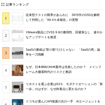
記事ランキング
従来型テストの限界があらわに 3915件のOSSを解析
して判明した「99.4％未報告」の実態
VMware製品にCVSS 9.8の脆弱性、回避策なし 速やか
なアップデートを推奨
SaaSの価値は“割り勘”だけじゃない 「SaaSの死」論
争を一刀両断
なぜ、日本IBMのNHK案件は失敗したのか？ メインフ
レーム大撤退時代のリスクと教訓
リホストを選ぶ企業は63％ モダナイゼーションの「第
一歩」のはずが、なぜ終着点に変わるのか？
ドコモが選んだAPI保護の次の一手 AIエージェントを