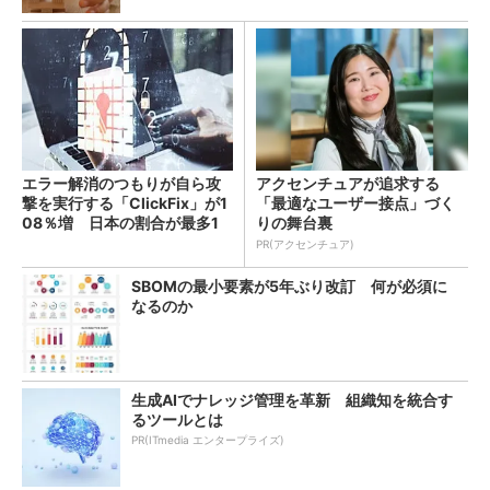
エラー解消のつもりが自ら攻
アクセンチュアが追求する
撃を実行する「ClickFix」が1
「最適なユーザー接点」づく
08％増 日本の割合が最多1
りの舞台裏
4％
PR(アクセンチュア)
SBOMの最小要素が5年ぶり改訂 何が必須に
なるのか
生成AIでナレッジ管理を革新 組織知を統合す
るツールとは
PR(ITmedia エンタープライズ)