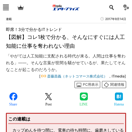
連載
2017年9月14日
即席！3分で分かるITトレンド
【図解】コレ1枚で分かる、そんなにすぐには人工
知能に仕事を奪われない理由
「やがては人工知能に支配される時代が来る。人間は仕事を奪わ
れる」――。そんな言葉が世間を騒がせているが、果たしてそん
なことが起こるのだろうか。
[
斎藤昌義（ネットコマース株式会社）
，ITmedia]
PC用表示
関連情報
Share
Post
LINE
Hatena
この連載は
カップめんを待つ間に、電車の待ち時間に、歯磨きしている