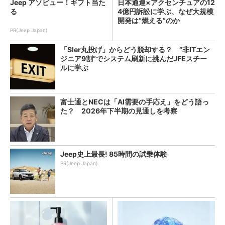
Jeep アソビュー！ギフト当た
日本通運×アクセンチュアの12
る
4億円訴訟に学ぶ、なぜ大規模
開発は“燃える”のか
PR(Jeep Japan)
「SIer丸投げ」からどう脱却する？ “非ITエン
ジニア9割”でシステム刷新に挑んだJFEスチー
ルに学ぶ
富士通とNECは「AI需要の手応え」をどう語っ
た？ 2026年下半期の見通しを考察
Jeep史上最長! 85時間の試乗体験
PR(Jeep Japan)