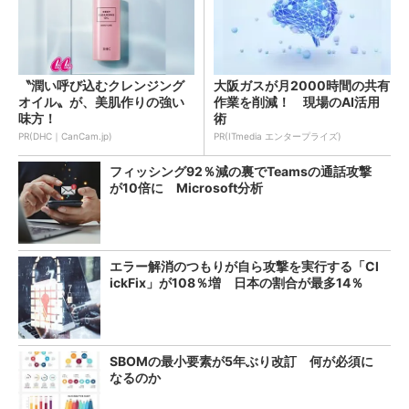
〝潤い呼び込むクレンジング
大阪ガスが月2000時間の共有
オイル〟が、美肌作りの強い
作業を削減！ 現場のAI活用
味方！
術
PR(DHC｜CanCam.jp)
PR(ITmedia エンタープライズ)
フィッシング92％減の裏でTeamsの通話攻撃
が10倍に Microsoft分析
エラー解消のつもりが自ら攻撃を実行する「Cl
ickFix」が108％増 日本の割合が最多14％
SBOMの最小要素が5年ぶり改訂 何が必須に
なるのか