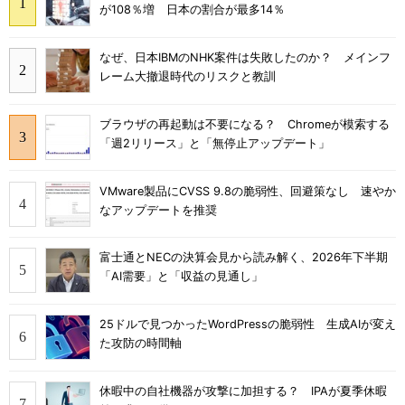
が108％増 日本の割合が最多14％
なぜ、日本IBMのNHK案件は失敗したのか？ メインフ
レーム大撤退時代のリスクと教訓
ブラウザの再起動は不要になる？ Chromeが模索する
「週2リリース」と「無停止アップデート」
VMware製品にCVSS 9.8の脆弱性、回避策なし 速やか
なアップデートを推奨
富士通とNECの決算会見から読み解く、2026年下半期
「AI需要」と「収益の見通し」
25ドルで見つかったWordPressの脆弱性 生成AIが変え
た攻防の時間軸
休暇中の自社機器が攻撃に加担する？ IPAが夏季休暇