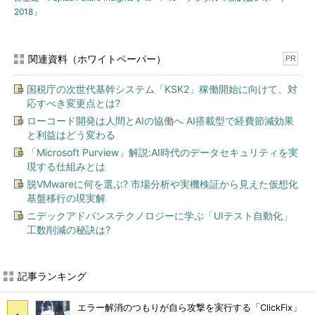
2018」
関連資料（ホワイトペーパー）
PR
国税庁の次世代基幹システム「KSK2」稼働開始に向けて、対
応すべき変更点とは?
ローコード開発は人間とAIの協働へ AI搭載型で経費節減効果
と利益はどう変わる
「Microsoft Purview」解説:AI時代のデータセキュリティを実
現する仕組みとは
脱VMwareに何を選ぶ? 市場分析や実機検証から見えた仮想化
基盤移行の現実解
ニデックアドバンステクノロジーに学ぶ「UIテスト自動化」
工数削減の秘訣は?
記事ランキング
エラー解消のつもりが自ら攻撃を実行する「ClickFix」