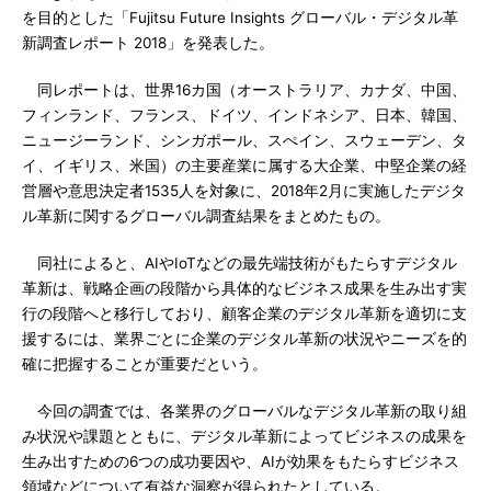
を目的とした「Fujitsu Future Insights グローバル・デジタル革
新調査レポート 2018」を発表した。
同レポートは、世界16カ国（オーストラリア、カナダ、中国、
フィンランド、フランス、ドイツ、インドネシア、日本、韓国、
ニュージーランド、シンガポール、スぺイン、スウェーデン、タ
イ、イギリス、米国）の主要産業に属する大企業、中堅企業の経
営層や意思決定者1535人を対象に、2018年2月に実施したデジタ
ル革新に関するグローバル調査結果をまとめたもの。
同社によると、AIやIoTなどの最先端技術がもたらすデジタル
革新は、戦略企画の段階から具体的なビジネス成果を生み出す実
行の段階へと移行しており、顧客企業のデジタル革新を適切に支
援するには、業界ごとに企業のデジタル革新の状況やニーズを的
確に把握することが重要だという。
今回の調査では、各業界のグローバルなデジタル革新の取り組
み状況や課題とともに、デジタル革新によってビジネスの成果を
生み出すための6つの成功要因や、AIが効果をもたらすビジネス
領域などについて有益な洞察が得られたとしている。