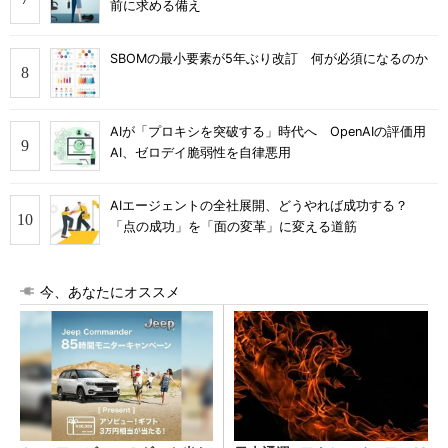
前に求める備え
SBOMの最小要素が5年ぶり改訂 何が必須になるのか
AIが「プロキシを突破する」時代へ OpenAIの評価用
AI、ゼロデイ脆弱性を自律悪用
AIエージェントの全社展開、どうやれば成功する？
「点の成功」を「面の変革」に変える道筋
今、あなたにオススメ