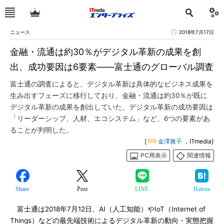
ニュース
2018年7月17日
金融・流通は約30％がデジタル革新の成果を創
出、成功要因は6要素――富士通のグローバル調査
富士通の調査によると、デジタル革新は具体的なビジネス成果を
生み出すフェーズに移行しており、金融・流通は約30％が既に
デジタル革新の成果を創出していた。デジタル革新の成功要因は
「リーダーシップ、人材、エコシステム」など、6つの要素があ
ることが判明した。
[
金澤雅子
，ITmedia]
PC用表示
関連情報
Share
Post
LINE
Hatena
富士通は2018年7月12日、AI（人工知能）やIoT（Internet of
Things）などの最先端技術によるデジタル革新の動向・実態把握