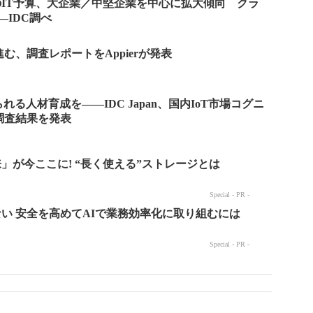
のIT予算、大企業／中堅企業を中心に拡大傾向 クラ
―IDC調べ
む、調査レポートをAppierが発表
れる人材育成を――IDC Japan、国内IoT市場コグニ
調査結果を発表