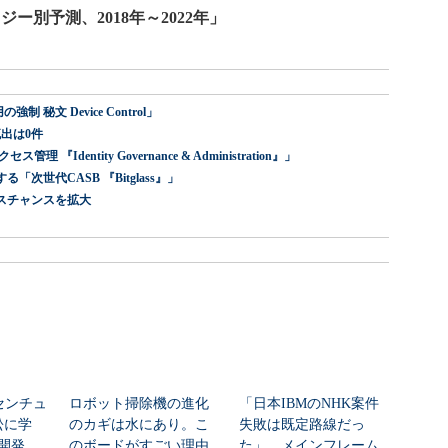
ノロジー別予測、2018年～2022年」
 秘文 Device Control」
出は0件
dentity Governance & Administration』」
世代CASB 『Bitglass』」
スチャンスを拡大
センチュ
ロボット掃除機の進化
「日本IBMのNHK案件
訟に学
のカギは水にあり。こ
失敗は既定路線だっ
開発
のボードがすごい理由
た」 メインフレーム