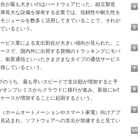
割合が最も大きいのはハードウェアだった。組立製造
重厚長大な設備を保有する企業では、信頼性や耐久性を
／モジュールを数多く活用してきていることで、それが
げているという。
ービス業による支出割合が大きい傾向が見られた。こ
ケースで、国内外に出荷する貨物のトラッキングにモバ
信、衛星通信といったさまざまなタイプの通信サービス
関係しているという。
プのうち、最も早いスピードで支出額が増加すると予
がオンプレミスからクラウドに移行が進み、新規にIoT
るケースが増加することに起因するという。
（ホームオートメーションやスマート家電）向けアプ
も見込まれ、ソフトウェアへの支出が加速すると見てい