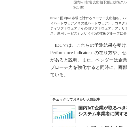
国内IoT市場 支出額予測と技術グループ別支
9/2018）
Note：国内IoT市場に対するユーザー支出額を
ィハードウェア／その他ハードウェア）、コネク
ティソフトウェア／その他ソフトウェア、アナリテ
ス、運用サービス）という4つの技術グループに分
IDCでは、これらの予測結果を受け、
Performance Indicator）
があると説明。また、ベンダーは企業のIT部
プローチ力を強化すると同時に、両
ている。
チェックしておきたい人気記事
国内IoT企業が取るべき行
システム事業者に関す