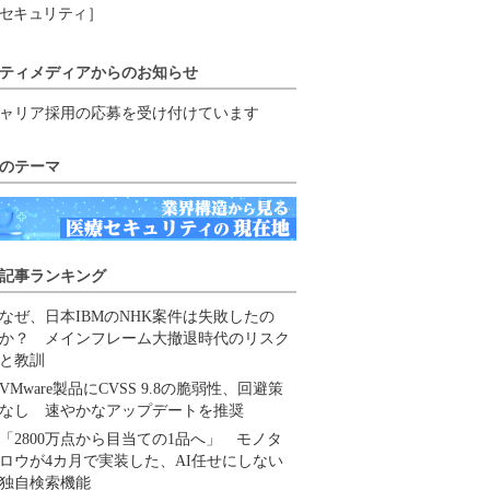
セキュリティ］
ティメディアからのお知らせ
ャリア採用の応募を受け付けています
のテーマ
記事ランキング
なぜ、日本IBMのNHK案件は失敗したの
か？ メインフレーム大撤退時代のリスク
と教訓
VMware製品にCVSS 9.8の脆弱性、回避策
なし 速やかなアップデートを推奨
「2800万点から目当ての1品へ」 モノタ
ロウが4カ月で実装した、AI任せにしない
独自検索機能