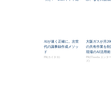
の見通しを考...
は“燃える”のか
AIが速く正確に。次世
大阪ガスが月20
代の議事録作成メソッ
の共有作業を
ド
現場のAI活用術
PR(カイタヨ)
PR(ITmedia エン
ズ)