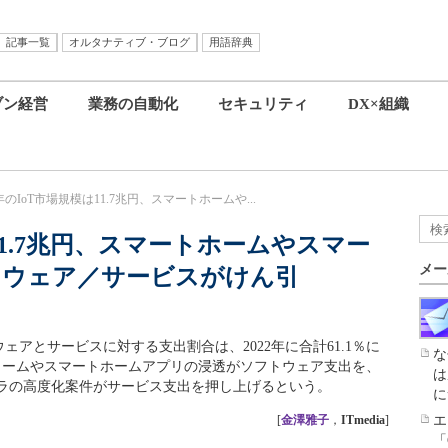
記事一覧
オルタナティブ・ブログ
用語辞典
ブン経営
業務の自動化
セキュリティ
DX×組織
2年のIoT市場規模は11.7兆円、スマートホームや...
は11.7兆円、スマートホームやスマー
メー
トウェア／サービスがけん引
フトウェアとサービスに対する支出割合は、2022年に合計61.1％に
な
フォームやスマートホームアプリの浸透がソフトウェア支出を、
は
ラの高度化案件がサービス支出を押し上げるという。
に
[
金澤雅子
，
ITmedia
]
エ
「