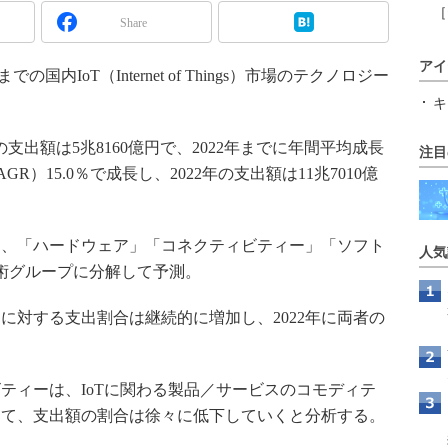
［
Share
アイ
年までの国内IoT（Internet of Things）市場のテクノロジー
キ
の支出額は5兆8160億円で、2022年までに年間平均成長
注目
ate：CAGR）15.0％で成長し、2022年の支出額は11兆7010億
、「ハードウェア」「コネクティビティー」「ソフト
人気
術グループに分解して予測。
対する支出割合は継続的に増加し、2022年に両者の
ィーは、IoTに関わる製品／サービスのコモディテ
って、支出額の割合は徐々に低下していくと分析する。