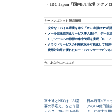
IDC Japan「国内IoT市場 テク
キーマンズネット 製品情報
安全なモバイル環境を確立「Wi-Fi制御/VPN利用の強制
メール誤送信防止サービス導入後2年、データ流
ITリソースへの権限の集中管理を実現「ID・アクセス管理 『I
クラウドサービスの利用状況を可視化して制御する「次
費用対効果に優れたロードバランサーでビジネ
今、あなたにオススメ
富士通とNECは「AI需
日本通運×アク
要の手応え」をどう語
アの124億円訴
った？ 2026年下半期
ぶ、なぜ大規模