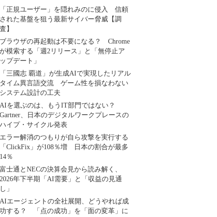
「正規ユーザー」を隠れみのに侵入 信頼
された基盤を狙う最新サイバー脅威【調
査】
ブラウザの再起動は不要になる？ Chrome
が模索する「週2リリース」と「無停止ア
ップデート」
「三國志 覇道」が生成AIで実現したリアル
タイム異言語交流 ゲーム性を損なわない
システム設計の工夫
AIを選ぶのは、もうIT部門ではない？
Gartner、日本のデジタルワークプレースの
ハイプ・サイクル発表
エラー解消のつもりが自ら攻撃を実行する
「ClickFix」が108％増 日本の割合が最多
14％
富士通とNECの決算会見から読み解く、
2026年下半期「AI需要」と「収益の見通
し」
AIエージェントの全社展開、どうやれば成
功する？ 「点の成功」を「面の変革」に