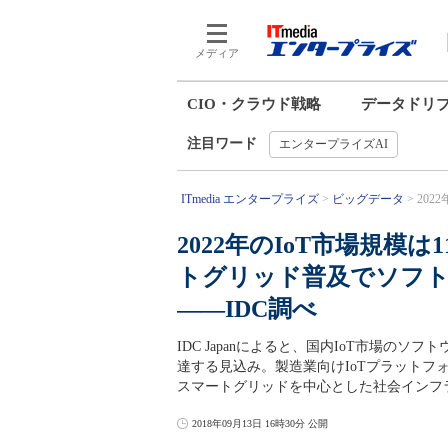
メディア
CIO・クラウド戦略
データドリ
注目ワード
エンタープライズAI
ITmedia エンタープライズ
ビッグデータ
202
2022年のIoT市場規模
トグリッド普及でソフ
――IDC調べ
IDC Japanによると、国内IoT市場のソ
達する見込み。製造業向けIoTプラット
スマートグリッドを中心とした社会インフ
2018年09月13日 16時30分 公開