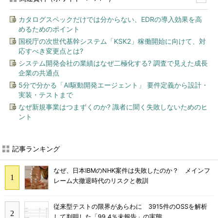
カタログスペックだけでは分からない、EDRの導入効果を高
めるためのポイント
国税庁の次世代基幹システム「KSK2」稼働開始に向けて、対
応すべき変更点とは?
システム開発会社の業績はなぜ二極化する? 調査で見えた成長
企業の共通点
5分で分かる「AI駆動開発エージェント」 要件定義から設計・
実装・テストまで
なぜ新規事業はつまずくのか? 識者に聞く失敗しないためのヒ
ント
記事ランキング
なぜ、日本IBMのNHK案件は失敗したのか？ メインフ
レーム大撤退時代のリスクと教訓
従来型テストの限界があらわに 3915件のOSSを解析
して判明した「99.4％未報告」の実態