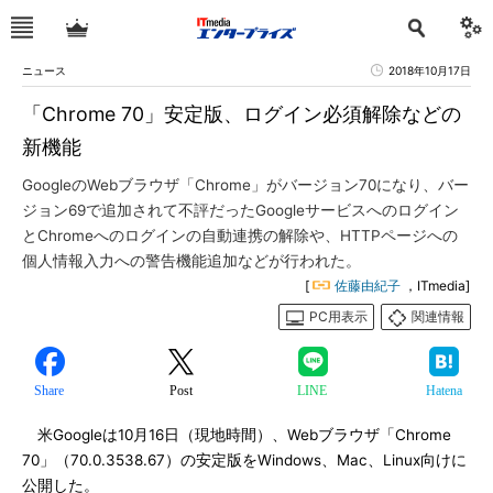
ニュース
2018年10月17日
「Chrome 70」安定版、ログイン必須解除などの
新機能
GoogleのWebブラウザ「Chrome」がバージョン70になり、バー
ジョン69で追加されて不評だったGoogleサービスへのログイン
とChromeへのログインの自動連携の解除や、HTTPページへの
個人情報入力への警告機能追加などが行われた。
[
佐藤由紀子
，ITmedia]
PC用表示
関連情報
Share
Post
LINE
Hatena
米Googleは10月16日（現地時間）、Webブラウザ「Chrome
70」（70.0.3538.67）の安定版をWindows、Mac、Linux向けに
公開した。