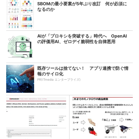
SBOMの最小要素が5年ぶり改訂 何が必須に
なるのか
AIが「プロキシを突破する」時代へ OpenAI
の評価用AI、ゼロデイ脆弱性を自律悪用
既存ツールは捨てない！ アプリ連携で防ぐ情
報のサイロ化
PR(ITmedia エンタープライズ)