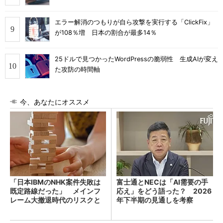
エラー解消のつもりが自ら攻撃を実行する「ClickFix」
が108％増 日本の割合が最多14％
25ドルで見つかったWordPressの脆弱性 生成AIが変え
た攻防の時間軸
今、あなたにオススメ
「日本IBMのNHK案件失敗は
富士通とNECは「AI需要の手
既定路線だった」 メインフ
応え」をどう語った？ 2026
レーム大撤退時代のリスクと
年下半期の見通しを考察
教訓