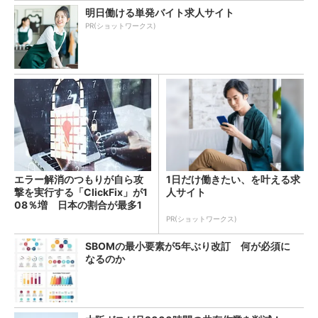
明日働ける単発バイト求人サイト
PR(ショットワークス)
エラー解消のつもりが自ら攻
1日だけ働きたい、を叶える求
撃を実行する「ClickFix」が1
人サイト
08％増 日本の割合が最多1
4％
PR(ショットワークス)
SBOMの最小要素が5年ぶり改訂 何が必須に
なるのか