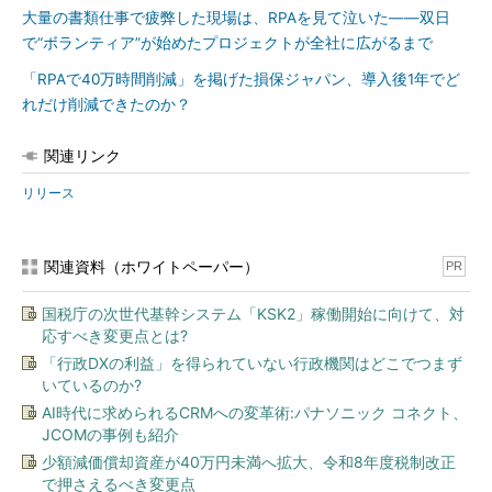
大量の書類仕事で疲弊した現場は、RPAを見て泣いた――双日
で“ボランティア”が始めたプロジェクトが全社に広がるまで
「RPAで40万時間削減」を掲げた損保ジャパン、導入後1年でど
れだけ削減できたのか？
関連リンク
リリース
関連資料（ホワイトペーパー）
PR
国税庁の次世代基幹システム「KSK2」稼働開始に向けて、対
応すべき変更点とは?
「行政DXの利益」を得られていない行政機関はどこでつまず
いているのか?
AI時代に求められるCRMへの変革術:パナソニック コネクト、
JCOMの事例も紹介
少額減価償却資産が40万円未満へ拡大、令和8年度税制改正
で押さえるべき変更点