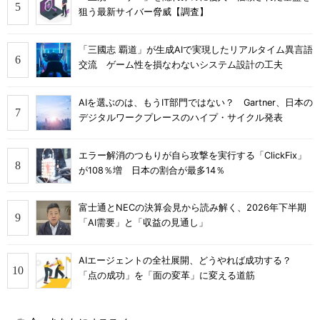
狙う最新サイバー脅威【調査】
「三國志 覇道」が生成AIで実現したリアルタイム異言語
交流 ゲーム性を損なわないシステム設計の工夫
AIを選ぶのは、もうIT部門ではない？ Gartner、日本の
デジタルワークプレースのハイプ・サイクル発表
エラー解消のつもりが自ら攻撃を実行する「ClickFix」
が108％増 日本の割合が最多14％
富士通とNECの決算会見から読み解く、2026年下半期
「AI需要」と「収益の見通し」
AIエージェントの全社展開、どうやれば成功する？
「点の成功」を「面の変革」に変える道筋