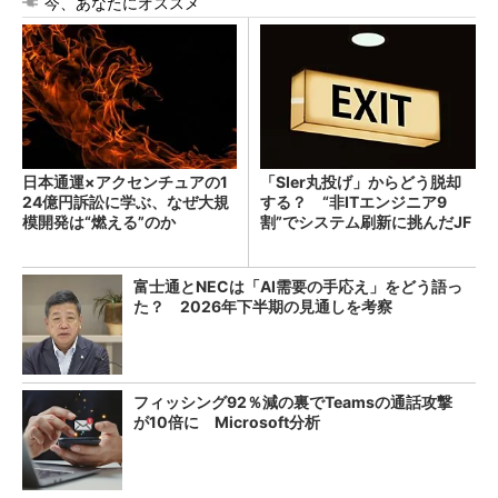
今、あなたにオススメ
日本通運×アクセンチュアの1
「SIer丸投げ」からどう脱却
24億円訴訟に学ぶ、なぜ大規
する？ “非ITエンジニア9
模開発は“燃える”のか
割”でシステム刷新に挑んだJF
Eスチールに学ぶ
富士通とNECは「AI需要の手応え」をどう語っ
た？ 2026年下半期の見通しを考察
フィッシング92％減の裏でTeamsの通話攻撃
が10倍に Microsoft分析