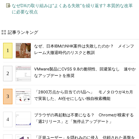
なぜDXの取り組みは“よくある失敗”を繰り返す? 本質的な改革
に必要な視点
記事ランキング
なぜ、日本IBMのNHK案件は失敗したのか？ メインフ
レーム大撤退時代のリスクと教訓
VMware製品にCVSS 9.8の脆弱性、回避策なし 速やか
なアップデートを推奨
「2800万点から目当ての1品へ」 モノタロウが4カ月
で実装した、AI任せにしない独自検索機能
ブラウザの再起動は不要になる？ Chromeが模索する
「週2リリース」と「無停止アップデート」
「正規ユーザー」を隠れみのに侵入 信頼された基盤を