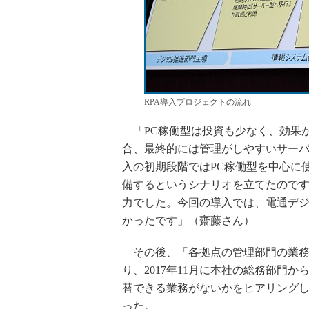
RPA導入プロジェクトの流れ
「PC稼働型は投資も少なく、効果
合、最終的には管理がしやすいサー
入の初期段階ではPC稼働型を中心に
備するというシナリオを立てたので
力でした。今回の導入では、電通デ
かったです」（齋藤さん）
その後、「各拠点の管理部門の業務
り、2017年11月に本社の総務部門か
替できる業務がないかをヒアリング
った。