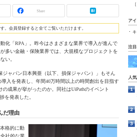
［
Share
アイ
です。会員登録すると全てご覧いただけます。
キ
動化「RPA」。昨今はさまざまな業界で導入が進んで
注目
務が多い金融・保険業界では、大規模なプロジェクトを
くない。
損保ジャパン日本興亜（以下、損保ジャパン）」もそん
人気
athの導入を発表し、年間40万時間以上の時間創出を目指す
の成果が挙がったのか。同社はUiPathのイベント
でその進捗を発表した。
選んだ理由
、本格的に動
。全社的な業