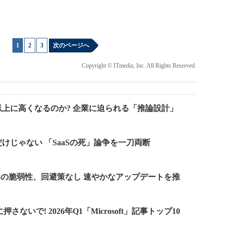
1
|
2
|
3
次のページへ
Copyright © ITmedia, Inc. All Rights Reserved.