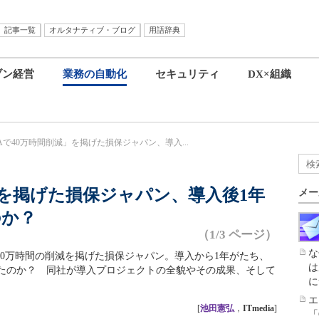
記事一覧
オルタナティブ・ブログ
用語辞典
ブン経営
業務の自動化
セキュリティ
DX×組織
Aで40万時間削減」を掲げた損保ジャパン、導入...
」を掲げた損保ジャパン、導入後1年
メー
のか？
（1/3 ページ）
な
40万時間の削減を掲げた損保ジャパン。導入から1年がたち、
は
したのか？ 同社が導入プロジェクトの全貌やその成果、そして
に
エ
[
池田憲弘
，
ITmedia
]
「