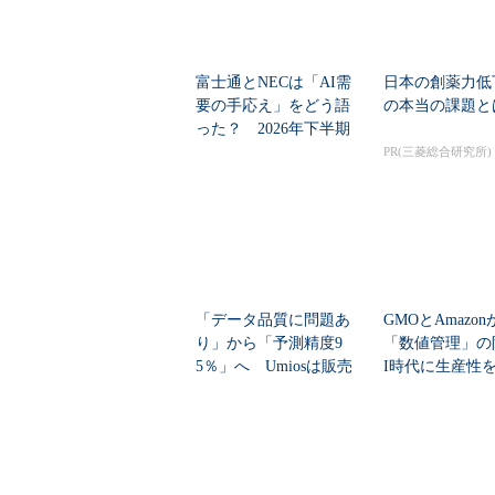
富士通とNECは「AI需
日本の創薬力低
要の手応え」をどう語
の本当の課題と
った？ 2026年下半期
の見通しを考...
PR(三菱総合研究所)
「データ品質に問題あ
GMOとAmazo
り」から「予測精度9
「数値管理」の
5％」へ Umiosは販売
I時代に生産性
計画をどう自動...
ど現場が...