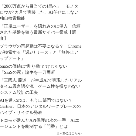
「2800万点から目当ての1品へ」 モノタ
ロウが4カ月で実装した、AI任せにしない
独自検索機能
「正規ユーザー」を隠れみのに侵入 信頼
された基盤を狙う最新サイバー脅威【調
査】
ブラウザの再起動は不要になる？ Chrome
が模索する「週2リリース」と「無停止ア
ップデート」
SaaSの価値は“割り勘”だけじゃない
「SaaSの死」論争を一刀両断
「三國志 覇道」が生成AIで実現したリアル
タイム異言語交流 ゲーム性を損なわない
システム設計の工夫
AIを選ぶのは、もうIT部門ではない？
Gartner、日本のデジタルワークプレースの
ハイプ・サイクル発表
ドコモが選んだAPI保護の次の一手 AIエ
ージェントを統制する「門番」とは
11～30位はこちら
»