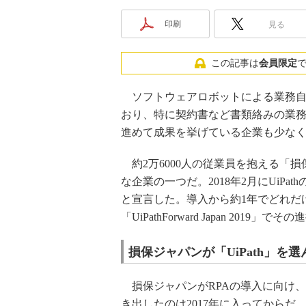
印刷
見る
この記事は
会員限定
ソフトウェアロボットによる業務自
おり、特に契約書など書類絡みの業
進めて成果を挙げている企業も少な
約2万6000人の従業員を抱える「
な企業の一つだ。2018年2月にUiP
と宣言した。導入から約1年でどれだけ
「UiPathForward Japan 2019」
損保ジャパンが「UiPath」を
損保ジャパンがRPAの導入に向け
き出したのは2017年に入ってからだ