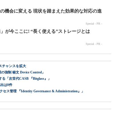
スチャンスを拡大
 秘文 Device Control」
世代CASB 『Bitglass』」
出は0件
dentity Governance & Administration』」