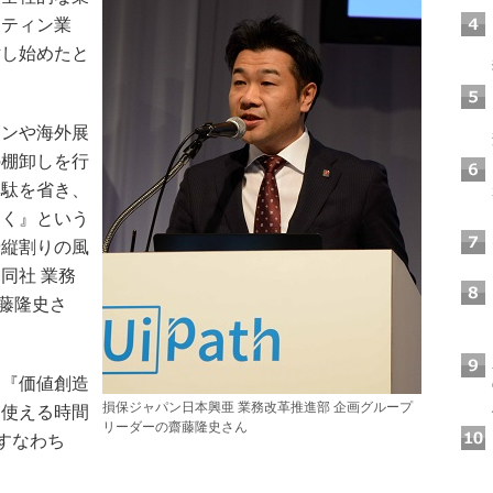
ーティン業
討し始めたと
ンや海外展
の棚卸しを行
無駄を省き、
動く』という
や縦割りの風
同社 業務
齋藤隆史さ
『価値創造
損保ジャパン日本興亜 業務改革推進部 企画グループ
に使える時間
リーダーの齋藤隆史さん
すなわち