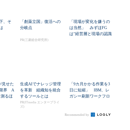
下、そ
「創薬立国」復活への
「現場が変化を嫌うの
は
分岐点
は当然」 みずほFG
は“経営層と現場の認識
ギャップ”、どう克...
PR(三菱総合研究所)
nが見せた
生成AIでナレッジ管理
「9カ月かかる作業を3
限界 A
を革新 組織知を統合
日に短縮」 IBM、レ
を測るほ
するツールとは
ガシー刷新ワークフロ
ーをIBM Bo...
PR(ITmedia エンタープライ
ズ)
Recommended by