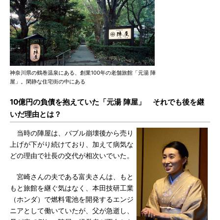
神奈川県の鶴巻温泉にある、創業100年の老舗旅館「元湯 陣
屋」。閑静な住宅街の中にある
10億円の負債を抱えていた「元湯 陣屋」 それでも後を継
いだ理由とは？
当時の陣屋は、バブル崩壊後から売り
上げが下がり続けており、加えて病気な
どの理由で社長の交代が相次いでいた。
宮崎さんの夫である富夫さんは、もと
もと旅館を継ぐ気はなく、本田技研工業
（ホンダ）で燃料電池を開発するエンジ
ニアとして働いていたが、父が急逝し、