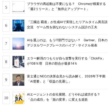
ブラウザの再起動は不要になる？ Chromeが模索する
「週2リリース」と「無停止アップデート」
「三國志 覇道」が生成AIで実現したリアルタイム異言語
交流 ゲーム性を損なわないシステム設計の工夫
AIを選ぶのは、もうIT部門ではない？ Gartner、日本の
デジタルワークプレースのハイプ・サイクル発表
エラー解消のつもりが自ら攻撃を実行する「ClickFix」
が108％増 日本の割合が最多14％
富士通とNECの決算会見から読み解く、2026年下半期
「AI需要」と「収益の見通し」
AIエージェントの全社展開、どうやれば成功する？
「点の成功」を「面の変革」に変える道筋