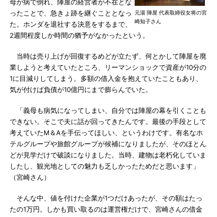
母が病で倒れ、陣屋の経営者が不在とな
ったことで、急きょ跡を継ぐこととなっ
元湯 陣屋 代表取締役女将の宮
崎知子さん
た。ホンダを退社する決意をするまで、
2週間程度しか時間の猶予がなかったという。
当時は売り上げが回復するめどが立たず、何とかして陣屋を廃
業しようと考えていたところ、リーマンショックで資産が10分の
1に目減りしてしまう。多額の借入金を抱えていたこともあり、
気が付けば負債が10億円にまで膨らんでいた。
「義母も病気になってしまい、自分では陣屋の幕を引くことも
できない。そこで夫に話が回ってきたんです。最後の手段として
考えていたM＆Aを手伝ってほしい、というわけです。有名なホ
テルグループや旅館グループが候補になりましたが、そのほとん
どが見学だけで破談になりました。当時、建物は老朽化していま
したし、観光地としての魅力も乏しかったためだと思います」
（宮崎さん）
そんな中、値を付けた企業が1つだけあったが、その額はたっ
たの1万円。しかも買い取るのは運営権だけで、宮崎さんの借金