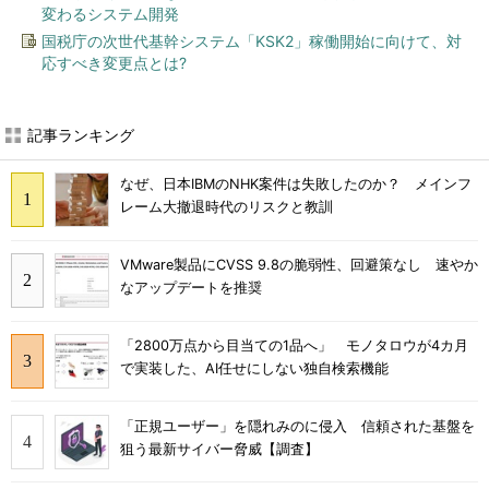
変わるシステム開発
国税庁の次世代基幹システム「KSK2」稼働開始に向けて、対
応すべき変更点とは?
記事ランキング
なぜ、日本IBMのNHK案件は失敗したのか？ メインフ
レーム大撤退時代のリスクと教訓
VMware製品にCVSS 9.8の脆弱性、回避策なし 速やか
なアップデートを推奨
「2800万点から目当ての1品へ」 モノタロウが4カ月
で実装した、AI任せにしない独自検索機能
「正規ユーザー」を隠れみのに侵入 信頼された基盤を
狙う最新サイバー脅威【調査】