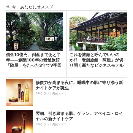
今、あなたにオススメ
借金10億円、倒産まであと半
これを旅館と呼んでいいの
年――創業100年の老舗旅館
か!? 老舗旅館「陣屋」が切
「陣屋」をたった3年でV字回
り開く新たなビジネスモデル
復させた方法
(1/4)
修復力が高まる夜に。睡眠中の肌に寄り添う新
ナイトケアが誕生！
PR(ゲラン｜美的.com)
翌朝、引き締まる肌。ゲラン、アベイユ・ロイ
ヤルの新ナイトケア
PR(ゲラン｜美的.com)