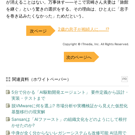
が消えることはない。万事休す――そこで宮崎さん夫妻は「旅館
を継ぐ」という驚きの選択をする。その理由は、ひとえに「息子
を巻き込みたくなかった」ためだという。
2歳の息子が相続人に……!?
Copyright © ITmedia, Inc. All Rights Reserved.
次のページへ
関連資料（ホワイトペーパー）
PR
5分で分かる「AI駆動開発エージェント」 要件定義から設計・
実装・テストまで
脱VMwareに何を選ぶ? 市場分析や実機検証から見えた仮想化
基盤移行の現実解
Sansanは「AIファースト」の組織文化をどのようにして根付
かせたのか?
中身が全く分からないレガシーシステムも改修可能 AI活用で