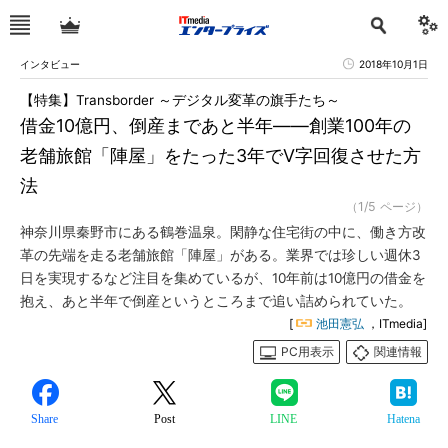
インタビュー
2018年10月1日
【特集】Transborder ～デジタル変革の旗手たち～
借金10億円、倒産まであと半年――創業100年の
老舗旅館「陣屋」をたった3年でV字回復させた方
法
（1/5 ページ）
神奈川県秦野市にある鶴巻温泉。閑静な住宅街の中に、働き方改
革の先端を走る老舗旅館「陣屋」がある。業界では珍しい週休3
日を実現するなど注目を集めているが、10年前は10億円の借金を
抱え、あと半年で倒産というところまで追い詰められていた。
[
池田憲弘
，ITmedia]
PC用表示
関連情報
Share
Post
LINE
Hatena