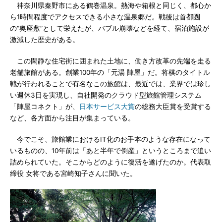
神奈川県秦野市にある鶴巻温泉。熱海や箱根と同じく、都心か
ら1時間程度でアクセスできる小さな温泉郷だ。戦後は首都圏
の“奥座敷”として栄えたが、バブル崩壊などを経て、宿泊施設が
激減した歴史がある。
この閑静な住宅街に囲まれた土地に、働き方改革の先端を走る
老舗旅館がある。創業100年の「元湯 陣屋」だ。将棋のタイトル
戦が行われることで有名なこの旅館は、最近では、業界では珍し
い週休3日を実現し、自社開発のクラウド型旅館管理システム
「陣屋コネクト」が、
日本サービス大賞
の総務大臣賞を受賞する
など、各方面から注目が集まっている。
今でこそ、旅館業におけるIT化のお手本のような存在になって
いるものの、10年前は「あと半年で倒産」というところまで追い
詰められていた。そこからどのように復活を遂げたのか。代表取
締役 女将である宮崎知子さんに聞いた。