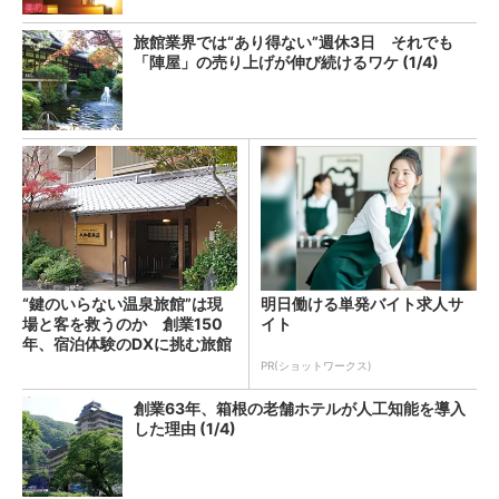
旅館業界では“あり得ない”週休3日 それでも
「陣屋」の売り上げが伸び続けるワケ (1/4)
“鍵のいらない温泉旅館”は現
明日働ける単発バイト求人サ
場と客を救うのか 創業150
イト
年、宿泊体験のDXに挑む旅館
を取材した
PR(ショットワークス)
創業63年、箱根の老舗ホテルが人工知能を導入
した理由 (1/4)