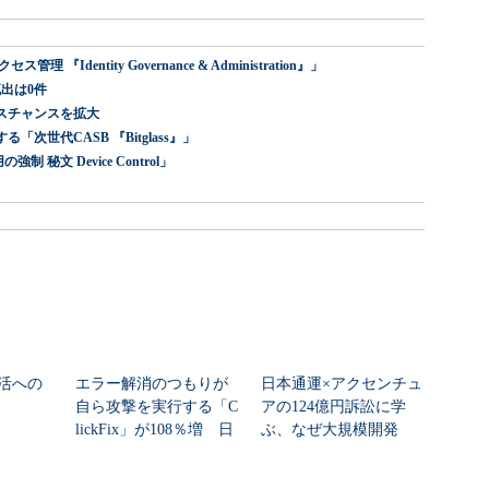
dentity Governance & Administration』」
出は0件
スチャンスを拡大
世代CASB 『Bitglass』」
 秘文 Device Control」
活への
エラー解消のつもりが
日本通運×アクセンチュ
自ら攻撃を実行する「C
アの124億円訴訟に学
lickFix」が108％増 日
ぶ、なぜ大規模開発
本の割...
は“燃える”のか