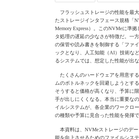
フラッシュストレージの性能を最大
たストレージインタフェース規格「NVMe」（
Memory Express）。このNVMe
タ処理の遅延の少なさが特徴だ。一
の保管や読み書きを制御する「ファ
ックとなり、人工知能（AI）技術な
るシステムでは、想定した性能が出
たくさんのハードウェアを用意する
ムのボトルネックを回避しようとす
そうすると価格が高くなり、予算に
手が出しにくくなる。本当に重要な
イルシステムが、各企業のワークロ
の種類や予算に見合った性能を発揮
本資料は、NVMeストレージのデー
能を向上させるためのファイルシス