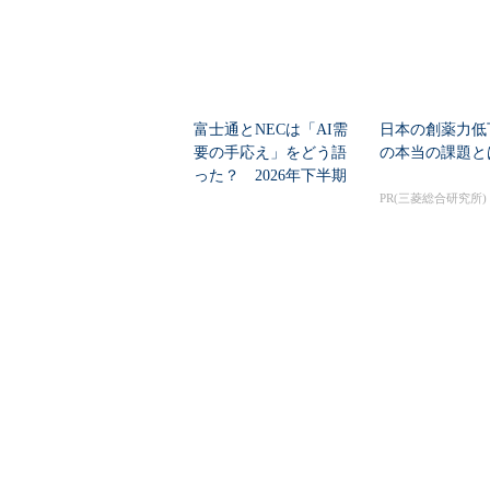
富士通とNECは「AI需
日本の創薬力低
要の手応え」をどう語
の本当の課題と
った？ 2026年下半期
の見通しを考...
PR(三菱総合研究所)