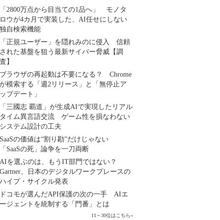
「2800万点から目当ての1品へ」 モノタ
ロウが4カ月で実装した、AI任せにしない
独自検索機能
「正規ユーザー」を隠れみのに侵入 信頼
された基盤を狙う最新サイバー脅威【調
査】
ブラウザの再起動は不要になる？ Chrome
が模索する「週2リリース」と「無停止ア
ップデート」
「三國志 覇道」が生成AIで実現したリアル
タイム異言語交流 ゲーム性を損なわない
システム設計の工夫
SaaSの価値は“割り勘”だけじゃない
「SaaSの死」論争を一刀両断
AIを選ぶのは、もうIT部門ではない？
Gartner、日本のデジタルワークプレースの
ハイプ・サイクル発表
ドコモが選んだAPI保護の次の一手 AIエ
ージェントを統制する「門番」とは
11～30位はこちら
»