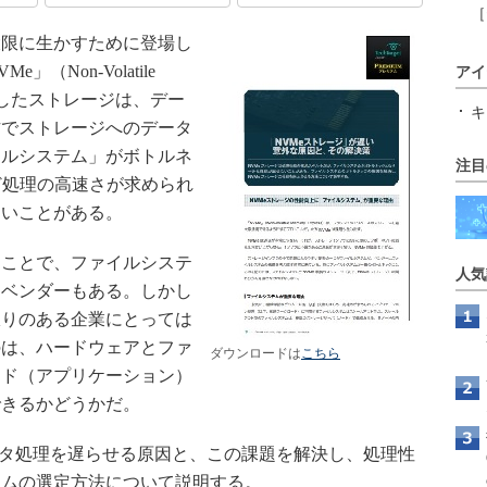
［
限に生かすために登場し
Non-Volatile
アイ
に準拠したストレージは、デー
キ
方でストレージへのデータ
イルシステム」がボトルネ
注目
ど処理の高速さが求められ
ないことがある。
ことで、ファイルシステ
人気
るベンダーもある。しかし
限りのある企業にとっては
のは、ハードウェアとファ
ダウンロードは
こちら
ード（アプリケーション）
できるかどうかだ。
タ処理を遅らせる原因と、この課題を解決し、処理性
テムの選定方法について説明する。