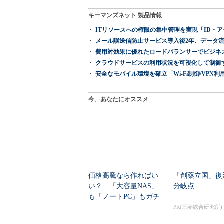
キーマンズネット 製品情報
ITリソースへの権限の集中管理を実現「ID・アクセス管理 『I
メール誤送信防止サービス導入後2年、データ流
費用対効果に優れたロードバランサーでビジネ
クラウドサービスの利用状況を可視化して制御する「次
安全なモバイル環境を確立「Wi-Fi制御/VPN利用の強制
今、あなたにオススメ
価格高騰なら作ればい
「創薬立国」復
い？ 「大容量NAS」
分岐点
も「ノートPC」もガチ
自作した学生たち...
PR(三菱総合研究所)