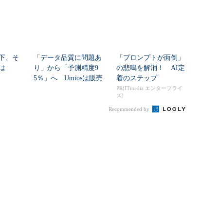
下、そ
「データ品質に問題あ
「プロンプトが面倒」
は
り」から「予測精度9
の悲鳴を解消！ AI定
5％」へ Umiosは販売
着のステップ
計画をどう自動...
PR(ITmedia エンタープライ
ズ)
Recommended by