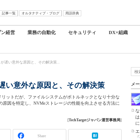
記事一覧
オルタナティブ・ブログ
用語辞典
ブン経営
業務の自動化
セキュリティ
DX×組織
」が遅い意外な原因と、その解決策...
が遅い意外な原因と、その解決策
メー
がメリットだが、ファイルシステムがボトルネックとなり十分な
の原因を特定し、NVMeストレージの性能を向上させる方法に
な
は
[
TechTargetジャパン運営事務局
]
に
エ
Share
「