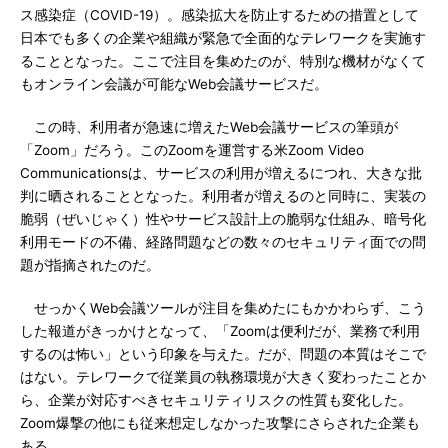
ス感染症（COVID-19）。感染拡大を防止するための措置として
日本でも多くの企業や組織が緊急で全面的なテレワークを実施す
ることとなった。ここで注目を集めたのが、特別な機材がなくて
もオンライン会議が可能なWeb会議サービスだ。
この時、利用者が急速に増えたWeb会議サービスの筆頭が
「Zoom」だろう。このZoomを運営する米Zoom Video
Communicationsは、サービスの利用が増えるにつれ、大きな批
判に晒されることとなった。利用者が増えるのと同時に、実装の
脆弱（ぜいじゃく）性やサービス設計上の脆弱な仕組み、暗号化
利用モードの不備、経路問題などの数々のセキュリティ面での問
題が指摘されたのだ。
せっかくWeb会議ツールが注目を集めたにもかかわらず、こう
した報道がきっかけとなって、「Zoomは便利だが、業務で利用
するのは怖い」という印象を与えた。だが、問題の本質はそこで
はない。テレワークで従業員の執務環境が大きく変わったことか
ら、企業が対応すべきセキュリティリスクの性質も変化した。
Zoom爆撃の他にも従来想定しなかった攻撃にさらされた企業も
ある。