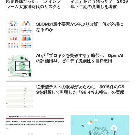
既定路線だった」 メインフ
応え」をどう語った？ 2026
レーム大撤退時代のリスクと
年下半期の見通しを考察
教訓
SBOMの最小要素が5年ぶり改訂 何が必須に
なるのか
AIが「プロキシを突破する」時代へ OpenAI
の評価用AI、ゼロデイ脆弱性を自律悪用
従来型テストの限界があらわに 3915件のOS
Sを解析して判明した「99.4％未報告」の実態