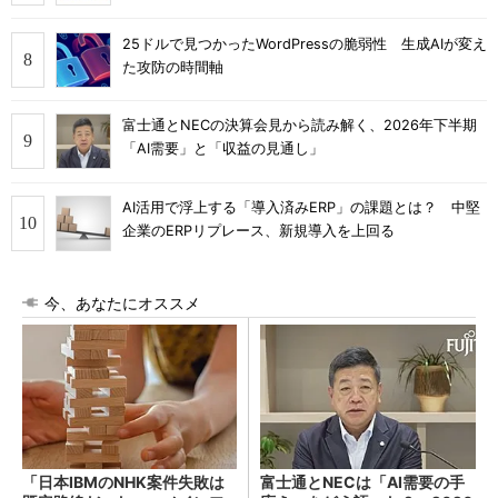
25ドルで見つかったWordPressの脆弱性 生成AIが変え
た攻防の時間軸
富士通とNECの決算会見から読み解く、2026年下半期
「AI需要」と「収益の見通し」
AI活用で浮上する「導入済みERP」の課題とは？ 中堅
企業のERPリプレース、新規導入を上回る
今、あなたにオススメ
「日本IBMのNHK案件失敗は
富士通とNECは「AI需要の手