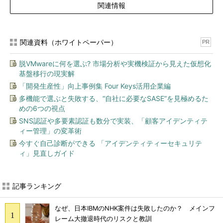
関連情報
関連資料（ホワイトペーパー）
PR
脱VMwareに何を選ぶ? 市場分析や実機検証から見えた仮想化
基盤移行の現実解
「開発生産性」向上事例集 Four Keys活用企業編
多機能で選ぶと失敗する、“自社に必要なSASE”を見極めるた
めの6つの視点
SNS認証や多要素認証も数分で実装、「顧客アイデンティテ
ィー管理」の変革術
今すぐ自己診断ができる 「アイデンティティーセキュリテ
ィ」見直しガイド
記事ランキング
なぜ、日本IBMのNHK案件は失敗したのか？ メインフ
レーム大撤退時代のリスクと教訓