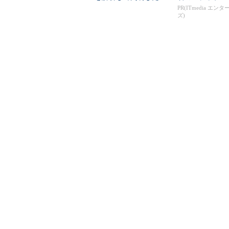
「99.4％未...
PR(ITmedia エン
ズ)