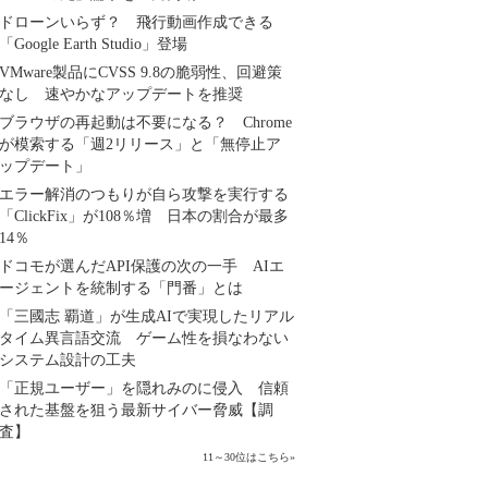
ドローンいらず？ 飛行動画作成できる
「Google Earth Studio」登場
VMware製品にCVSS 9.8の脆弱性、回避策
なし 速やかなアップデートを推奨
ブラウザの再起動は不要になる？ Chrome
が模索する「週2リリース」と「無停止ア
ップデート」
エラー解消のつもりが自ら攻撃を実行する
「ClickFix」が108％増 日本の割合が最多
14％
ドコモが選んだAPI保護の次の一手 AIエ
ージェントを統制する「門番」とは
「三國志 覇道」が生成AIで実現したリアル
タイム異言語交流 ゲーム性を損なわない
システム設計の工夫
「正規ユーザー」を隠れみのに侵入 信頼
された基盤を狙う最新サイバー脅威【調
査】
11～30位はこちら
»