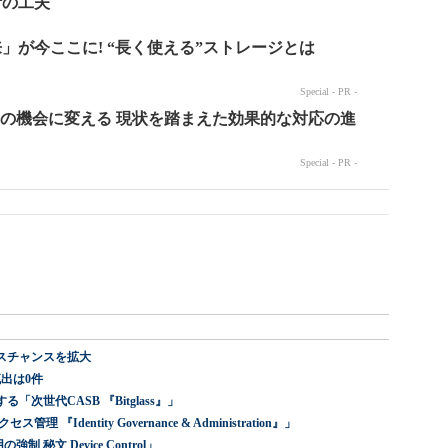
スチャンスを拡大
出は0件
世代CASB 『Bitglass』」
dentity Governance & Administration』」
 秘文 Device Control」