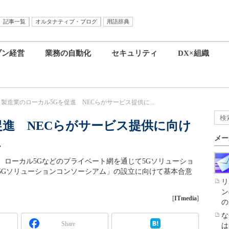
記事一覧
オルタナティブ・ブログ
用語辞典
ブン経営
業務の自動化
セキュリティ
DX×組織
製造業のローカル5Gを促進 NECらがサービス提供に...
促進 NECらがサービス提供に向け
メー
立
、ローカル5Gなどのプライベート網を通じて5Gソリューショ
5Gソリューションコンソーシアム」の設立に向けて基本合意
リ
ン
[
ITmedia
]
の
な
Share
は