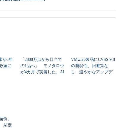
素が5年
「2800万点から目当て
VMware製品にCVSS 9.8
必須に
の1品へ」 モノタロウ
の脆弱性、回避策な
が4カ月で実装した、AI
し 速やかなアップデ
任せにしな...
ートを推...
面倒」
 AI定