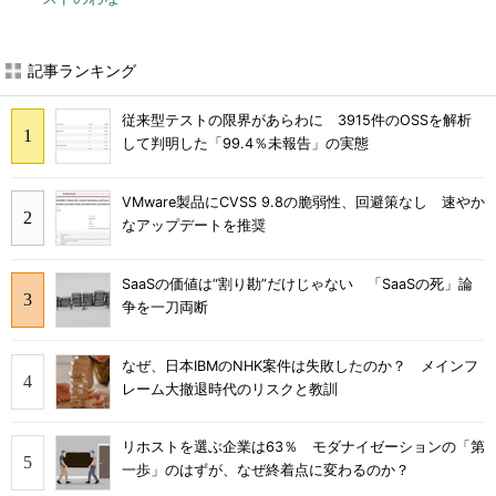
記事ランキング
従来型テストの限界があらわに 3915件のOSSを解析
して判明した「99.4％未報告」の実態
VMware製品にCVSS 9.8の脆弱性、回避策なし 速やか
なアップデートを推奨
SaaSの価値は“割り勘”だけじゃない 「SaaSの死」論
争を一刀両断
なぜ、日本IBMのNHK案件は失敗したのか？ メインフ
レーム大撤退時代のリスクと教訓
リホストを選ぶ企業は63％ モダナイゼーションの「第
一歩」のはずが、なぜ終着点に変わるのか？