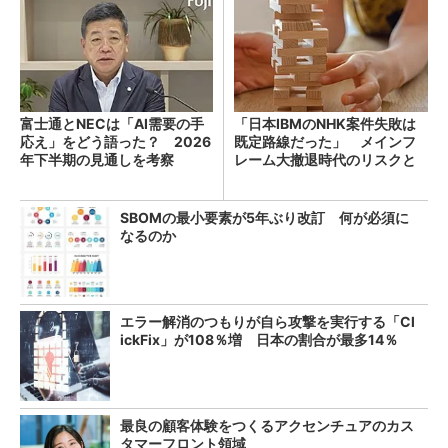
富士通とNECは「AI需要の手
「日本IBMのNHK案件失敗は
応え」をどう語った？ 2026
既定路線だった」 メインフ
年下半期の見通しを考察
レーム大撤退時代のリスクと
教訓
SBOMの最小要素が5年ぶり改訂 何が必須に
なるのか
エラー解消のつもりが自ら攻撃を実行する「Cl
ickFix」が108％増 日本の割合が最多14％
最良の顧客体験をつくるアクセンチュアのカス
タマーフロント領域