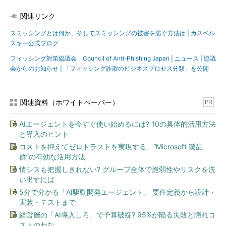
関連リンク
スミッシングとは何か、そしてスミッシングの被害を防ぐ方法は | カスペル
スキー公式ブログ
フィッシング対策協議会 Council of Anti-Phishing Japan | ニュース | 協議
会からのお知らせ | 「フィッシング詐欺のビジネスプロセス分類」を公開
関連資料（ホワイトペーパー）
PR
AIエージェントを今すぐ使い始めるには? 10の具体的活用方法
と導入のヒント
コストを抑えてゼロトラストを実現する、“Microsoft 製品
群”の有効な活用方法
情シスも把握しきれない? グループ全体で脆弱性やリスクを洗
い出すには
5分で分かる「AI駆動開発エージェント」 要件定義から設計・
実装・テストまで
経営層の「AI導入しろ」で予算破綻? 95%が陥る失敗と隠れコ
ストのわな