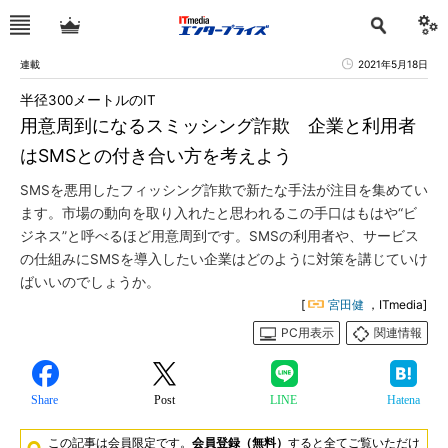
連載
2021年5月18日
半径300メートルのIT
用意周到になるスミッシング詐欺 企業と利用者
はSMSとの付き合い方を考えよう
SMSを悪用したフィッシング詐欺で新たな手法が注目を集めてい
ます。市場の動向を取り入れたと思われるこの手口はもはや“ビ
ジネス”と呼べるほど用意周到です。SMSの利用者や、サービス
の仕組みにSMSを導入したい企業はどのように対策を講じていけ
ばいいのでしょうか。
[
宮田健
，ITmedia]
PC用表示
関連情報
Share
Post
LINE
Hatena
この記事は会員限定です。
会員登録（無料）
すると全てご覧いただけ