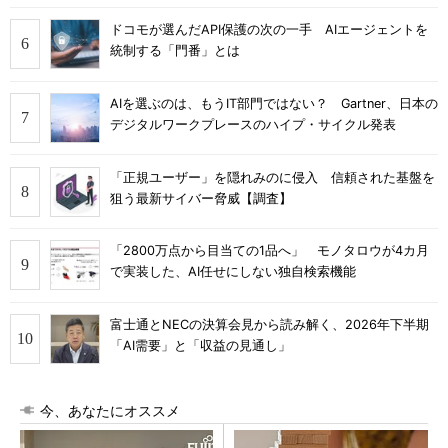
ドコモが選んだAPI保護の次の一手 AIエージェントを
統制する「門番」とは
AIを選ぶのは、もうIT部門ではない？ Gartner、日本の
デジタルワークプレースのハイプ・サイクル発表
「正規ユーザー」を隠れみのに侵入 信頼された基盤を
狙う最新サイバー脅威【調査】
「2800万点から目当ての1品へ」 モノタロウが4カ月
で実装した、AI任せにしない独自検索機能
富士通とNECの決算会見から読み解く、2026年下半期
「AI需要」と「収益の見通し」
今、あなたにオススメ