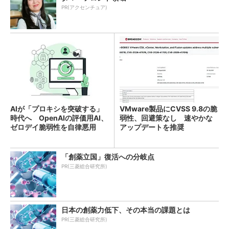
PR(アクセンチュア)
AIが「プロキシを突破する」
VMware製品にCVSS 9.8の脆
時代へ OpenAIの評価用AI、
弱性、回避策なし 速やかな
ゼロデイ脆弱性を自律悪用
アップデートを推奨
「創薬立国」復活への分岐点
PR(三菱総合研究所)
日本の創薬力低下、その本当の課題とは
PR(三菱総合研究所)