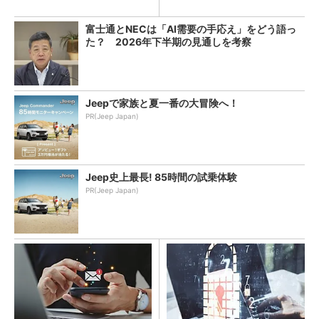
Eスチールに学ぶ
富士通とNECは「AI需要の手応え」をどう語っ
た？ 2026年下半期の見通しを考察
Jeepで家族と夏一番の大冒険へ！
PR(Jeep Japan)
Jeep史上最長! 85時間の試乗体験
PR(Jeep Japan)