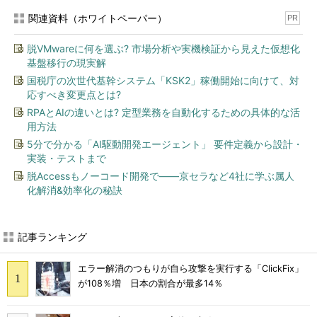
関連資料（ホワイトペーパー）
PR
脱VMwareに何を選ぶ? 市場分析や実機検証から見えた仮想化
基盤移行の現実解
国税庁の次世代基幹システム「KSK2」稼働開始に向けて、対
応すべき変更点とは?
RPAとAIの違いとは? 定型業務を自動化するための具体的な活
用方法
5分で分かる「AI駆動開発エージェント」 要件定義から設計・
実装・テストまで
脱Accessもノーコード開発で――京セラなど4社に学ぶ属人
化解消&効率化の秘訣
記事ランキング
エラー解消のつもりが自ら攻撃を実行する「ClickFix」
が108％増 日本の割合が最多14％