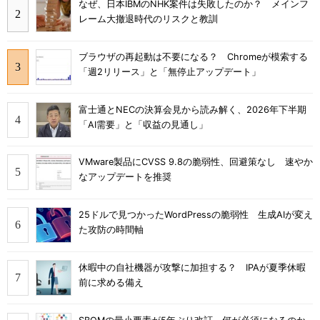
なぜ、日本IBMのNHK案件は失敗したのか？ メインフ
レーム大撤退時代のリスクと教訓
ブラウザの再起動は不要になる？ Chromeが模索する
「週2リリース」と「無停止アップデート」
富士通とNECの決算会見から読み解く、2026年下半期
「AI需要」と「収益の見通し」
VMware製品にCVSS 9.8の脆弱性、回避策なし 速やか
なアップデートを推奨
25ドルで見つかったWordPressの脆弱性 生成AIが変え
た攻防の時間軸
休暇中の自社機器が攻撃に加担する？ IPAが夏季休暇
前に求める備え