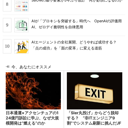
SBOMの最小要素が5年ぶり改訂 何が必須になるのか
AIが「プロキシを突破する」時代へ OpenAIの評価用
AI、ゼロデイ脆弱性を自律悪用
AIエージェントの全社展開、どうやれば成功する？
「点の成功」を「面の変革」に変える道筋
今、あなたにオススメ
日本通運×アクセンチュアの1
「SIer丸投げ」からどう脱却
24億円訴訟に学ぶ、なぜ大規
する？ “非ITエンジニア9
模開発は“燃える”のか
割”でシステム刷新に挑んだJF