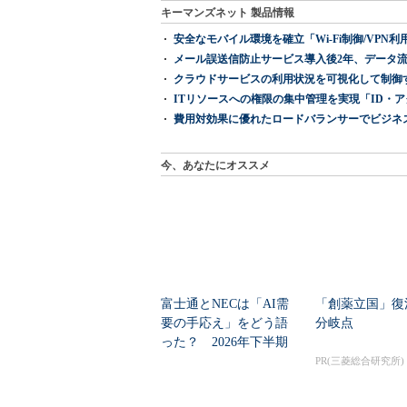
キーマンズネット 製品情報
安全なモバイル環境を確立「Wi-Fi制御/VPN利用の強制
メール誤送信防止サービス導入後2年、データ流
クラウドサービスの利用状況を可視化して制御する「次
ITリソースへの権限の集中管理を実現「ID・アクセス管理 『I
費用対効果に優れたロードバランサーでビジネ
今、あなたにオススメ
富士通とNECは「AI需
「創薬立国」復
要の手応え」をどう語
分岐点
った？ 2026年下半期
の見通しを考...
PR(三菱総合研究所)