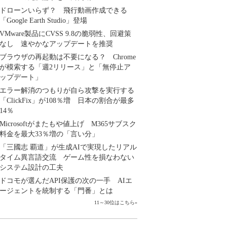
ドローンいらず？ 飛行動画作成できる
「Google Earth Studio」登場
VMware製品にCVSS 9.8の脆弱性、回避策
なし 速やかなアップデートを推奨
ブラウザの再起動は不要になる？ Chrome
が模索する「週2リリース」と「無停止ア
ップデート」
エラー解消のつもりが自ら攻撃を実行する
「ClickFix」が108％増 日本の割合が最多
14％
Microsoftがまたもや値上げ M365サブスク
料金を最大33％増の「言い分」
「三國志 覇道」が生成AIで実現したリアル
タイム異言語交流 ゲーム性を損なわない
システム設計の工夫
ドコモが選んだAPI保護の次の一手 AIエ
ージェントを統制する「門番」とは
11～30位はこちら
»