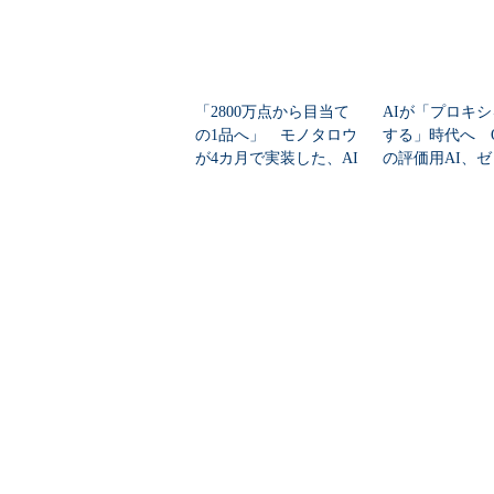
「2800万点から目当て
AIが「プロキ
の1品へ」 モノタロウ
する」時代へ Op
が4カ月で実装した、AI
の評価用AI、
任せにしな...
脆弱性を自...