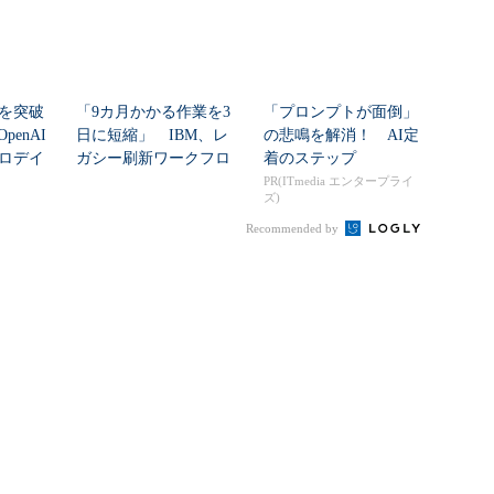
シを突破
「9カ月かかる作業を3
「プロンプトが面倒」
enAI
日に短縮」 IBM、レ
の悲鳴を解消！ AI定
ゼロデイ
ガシー刷新ワークフロ
着のステップ
ーをIBM Bo...
PR(ITmedia エンタープライ
ズ)
Recommended by