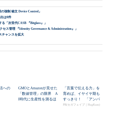
 秘文 Device Control」
出は0件
世代CASB 『Bitglass』」
dentity Governance & Administration』」
スチャンスを拡大
活への
GMOとAmazonが見せた
「言葉で伝える力」を
「数値管理」の限界 A
育めば、イヤイヤ期も
I時代に生産性を測るほ
すっきり！ 「アンパ
ど現場が...
ンマン ことばずかん...
PR(セガフェイブ｜HugKum)