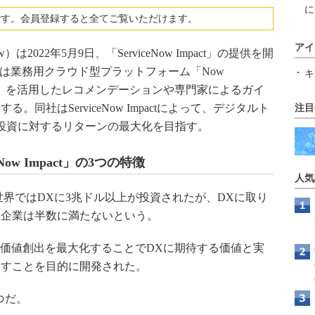
に
です。会員登録すると全てご覧いただけます。
アイ
Now）は2022年5月9日、「ServiceNow Impact」の提供を開
mpactは業務用クラウド型プラットフォーム「Now
キ
工知能）を活用したレコメンデーションや専門家によるガイ
同社はServiceNow Impactによって、デジタルト
注目
投資に対するリターンの最大化を目指す。
ow Impact」の3つの特徴
人気
世界ではDXに3兆ドル以上が投資されたが、DXに取り
た企業は半数に満たないという。
Iを活用して価値創出を最大化することでDXに期待する価値と実
くすことを目的に開発された。
3つだ。