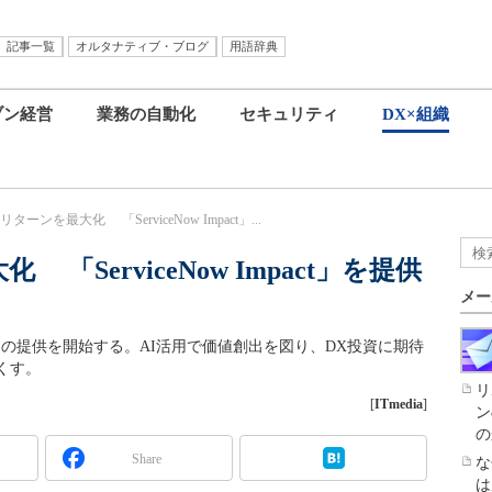
記事一覧
オルタナティブ・ブログ
用語辞典
ブン経営
業務の自動化
セキュリティ
DX×組織
ターンを最大化 「ServiceNow Impact」...
「ServiceNow Impact」を提供
メー
ow Impact」の提供を開始する。AI活用で価値創出を図り、DX投資に期待
くす。
リ
[
ITmedia
]
ン
の
Share
な
は