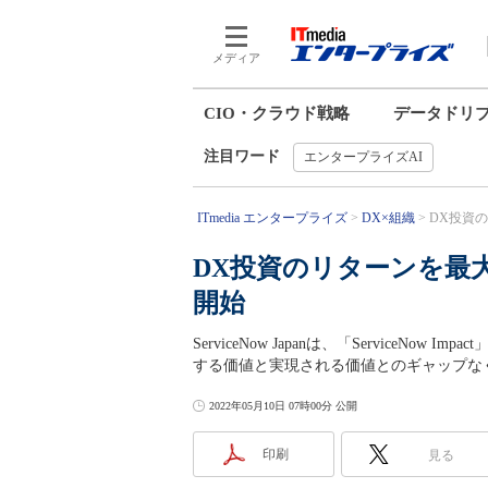
メディア
CIO・クラウド戦略
データドリ
注目ワード
エンタープライズAI
ITmedia エンタープライズ
DX×組織
DX投資のリ
DX投資のリターンを最大化 
開始
ServiceNow Japanは、「ServiceN
する価値と実現される価値とのギャップな
2022年05月10日 07時00分 公開
印刷
見る